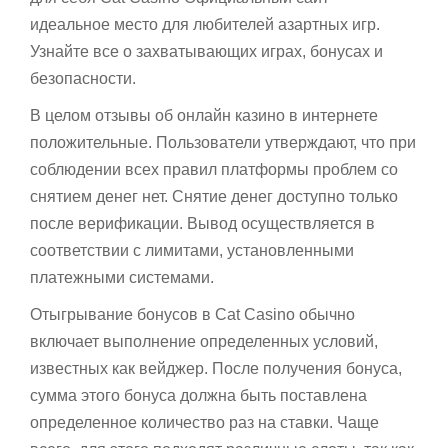
идеальное место для любителей азартных игр.
Узнайте все о захватывающих играх, бонусах и
безопасности.
В целом отзывы об онлайн казино в интернете
положительные. Пользователи утверждают, что при
соблюдении всех правил платформы проблем со
снятием денег нет. Снятие денег доступно только
после верификации. Вывод осуществляется в
соответствии с лимитами, установленными
платежными системами.
Отыгрывание бонусов в Cat Casino обычно
включает выполнение определенных условий,
известных как вейджер. После получения бонуса,
сумма этого бонуса должна быть поставлена
определенное количество раз на ставки. Чаще