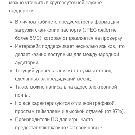
можно уточнить в круглосуточной службе
поддержки.
В личном кабинете предусмотрена форма для
загрузки скан-копии паспорта (JPEG файл не
более 5МБ), которая отправляется на проверку.
Интерфейс поддерживает несколько языков, что
делает казино доступным для международной
аудитории.
Текущий уровень зависит от суммы ставок,
сделанных за предыдущий месяц.
Также можно написать на адрес электронной
почты.
Но все характеризуются отличной графикой,
простым геймплеем и высокой отдачей (от 97%).
Производители ПО для игры часто
предоставляют казино Cat свои новые