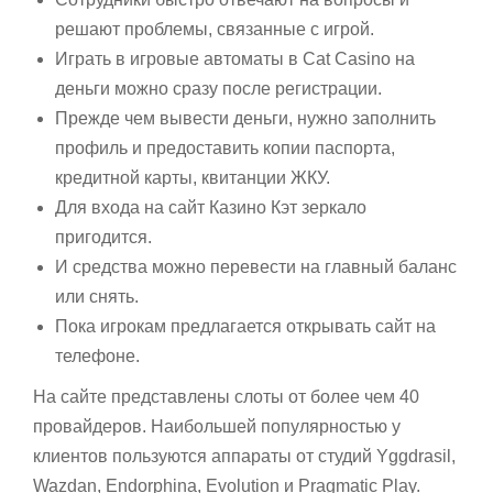
решают проблемы, связанные с игрой.
Играть в игровые автоматы в Cat Casino на
деньги можно сразу после регистрации.
Прежде чем вывести деньги, нужно заполнить
профиль и предоставить копии паспорта,
кредитной карты, квитанции ЖКУ.
Для входа на сайт Казино Кэт зеркало
пригодится.
И средства можно перевести на главный баланс
или снять.
Пока игрокам предлагается открывать сайт на
телефоне.
На сайте представлены слоты от более чем 40
провайдеров. Наибольшей популярностью у
клиентов пользуются аппараты от студий Yggdrasil,
Wazdan, Endorphina, Evolution и Pragmatic Play.