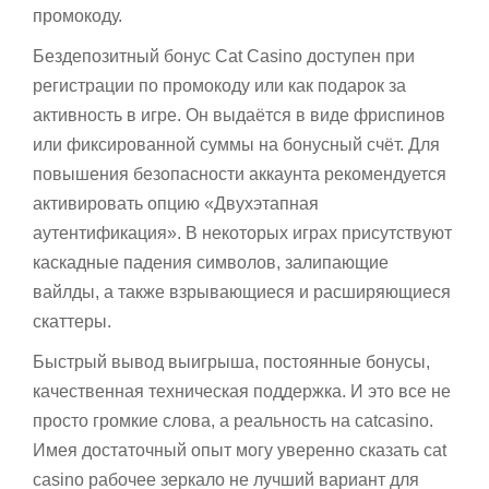
промокоду.
Бездепозитный бонус Cat Casino доступен при
регистрации по промокоду или как подарок за
активность в игре. Он выдаётся в виде фриспинов
или фиксированной суммы на бонусный счёт. Для
повышения безопасности аккаунта рекомендуется
активировать опцию «Двухэтапная
аутентификация». В некоторых играх присутствуют
каскадные падения символов, залипающие
вайлды, а также взрывающиеся и расширяющиеся
скаттеры.
Быстрый вывод выигрыша, постоянные бонусы,
качественная техническая поддержка. И это все не
просто громкие слова, а реальность на catcasino.
Имея достаточный опыт могу уверенно сказать cat
casino рабочее зеркало не лучший вариант для