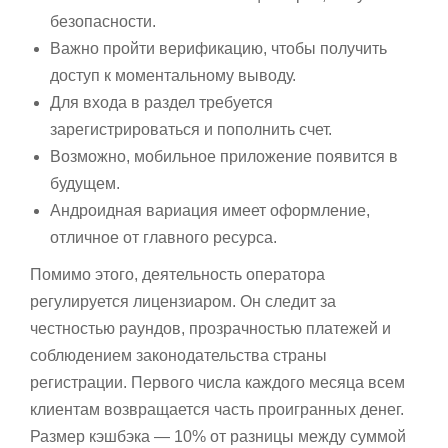
безопасности.
Важно пройти верификацию, чтобы получить
доступ к моментальному выводу.
Для входа в раздел требуется
зарегистрироваться и пополнить счет.
Возможно, мобильное приложение появится в
будущем.
Андроидная вариация имеет оформление,
отличное от главного ресурса.
Помимо этого, деятельность оператора
регулируется лицензиаром. Он следит за
честностью раундов, прозрачностью платежей и
соблюдением законодательства страны
регистрации. Первого числа каждого месяца всем
клиентам возвращается часть проигранных денег.
Размер кэшбэка — 10% от разницы между суммой