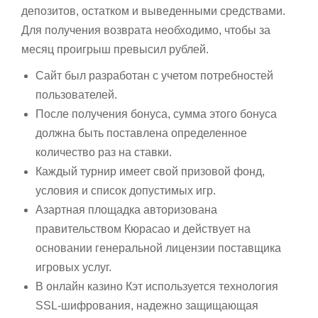
депозитов, остатком и выведенными средствами.
Для получения возврата необходимо, чтобы за
месяц проигрыш превысил рублей.
Сайт был разработан с учетом потребностей
пользователей.
После получения бонуса, сумма этого бонуса
должна быть поставлена определенное
количество раз на ставки.
Каждый турнир имеет свой призовой фонд,
условия и список допустимых игр.
Азартная площадка авторизована
правительством Кюрасао и действует на
основании генеральной лицензии поставщика
игровых услуг.
В онлайн казино Кэт используется технология
SSL-шифрования, надежно защищающая