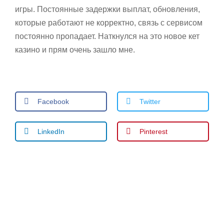
игры. Постоянные задержки выплат, обновления,
которые работают не корректно, связь с сервисом
постоянно пропадает. Наткнулся на это новое кет
казино и прям очень зашло мне.
Facebook
Twitter
LinkedIn
Pinterest