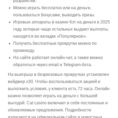
разработки.
Можно играть бесплатно или на деньги,
пользоваться бонусами, выводить призы.
Игровые аппараты в казино Кэт на деньги в 2025
году, которые чаще остальных выдают выплаты,
находятся во вкладке «Популярное».
Получить бесплатные прокрутки можно по
промокоду.
На сайте работает онлайн-чат, а также можно
обратиться через email и Telegram-бота.
На выигрыш в безрисковых прокрутках установлен
вейджер х30. Чтобы воспользоваться акцией и
выполнить условия, у клиента есть 72 часа. Онлайн
казино позволяет играть на деньги с большей
выгодой. Cat casino включает в себя постоянные и
обновляемые предложения. Подробности
излагаются на официальном сайте и новостных