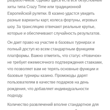
разработчиков. Однако здесь есть все безусловные
хиты типа Crazy Time или традиционной
Европейской рулетки. В казино удастся увидеть
разные варианты карт, колеса фортуны, игровых
шоу. За трансляцию отвечают реальные крупье,
которые и обеспечивают случайность результатов.
Он дает право на участие в базовых турнирах и
полный доступ ко всем стандартным функциям
платформы. Важно отметить, что статус «Новичок»
не требует ежемесячного подтверждения ставками,
что позволяет вам не терять основные функции и
базовые турниры казино. Промокоды дарят
пользователям в качестве подарков на день
рождения, что добавляет индивидуальности
подходу.
Количество развлечений вполне стандартное для