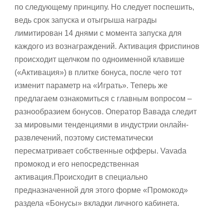
по следующему принципу. Но следует поспешить,
ведь срок запуска и отыгрыша награды
лимитирован 14 днями с момента запуска для
каждого из вознаграждений. Активация фриспинов
происходит щелчком по одноименной клавише
(«Активация») в плитке бонуса, после чего тот
изменит параметр на «Играть». Теперь же
предлагаем ознакомиться с главным вопросом –
разнообразием бонусов. Оператор Вавада следит
за мировыми тенденциями в индустрии онлайн-
развлечений, поэтому систематически
пересматривает собственные офферы. Vavada
промокод и его непосредственная
активация.Происходит в специально
предназначенной для этого форме «Промокод»
раздела «Бонусы» вкладки личного кабинета.