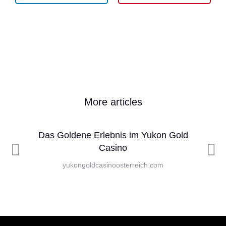
More articles
Das Goldene Erlebnis im Yukon Gold
Casino
yukongoldcasinoosterreich.com