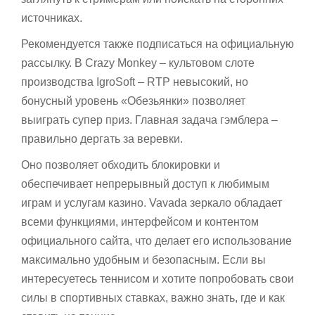
источниках.
Рекомендуется также подписаться на официальную
рассылку. В Crazy Monkey – культовом слоте
производства IgroSoft – RTP невысокий, но
бонусный уровень «Обезьянки» позволяет
выиграть супер приз. Главная задача гэмблера –
правильно дергать за веревки.
Оно позволяет обходить блокировки и
обеспечивает непрерывный доступ к любимым
играм и услугам казино. Vavada зеркало обладает
всеми функциями, интерфейсом и контентом
официального сайта, что делает его использование
максимально удобным и безопасным. Если вы
интересуетесь теннисом и хотите попробовать свои
силы в спортивных ставках, важно знать, где и как