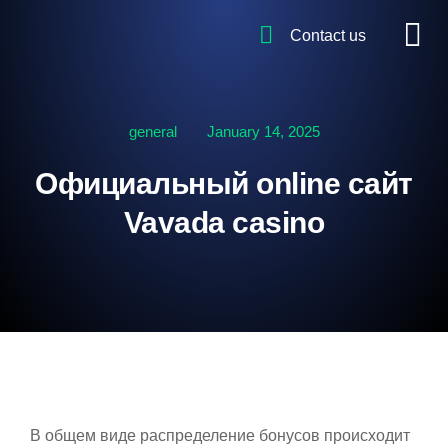
Contact us
general
January 14, 2025
Официальный online сайт
Vavada casino
В общем виде распределение бонусов происходит