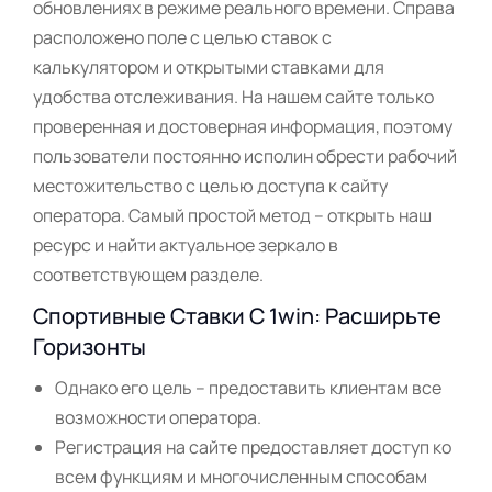
обновлениях в режиме реального времени. Справа
расположено поле с целью ставок с
калькулятором и открытыми ставками для
удобства отслеживания. На нашем сайте только
проверенная и достоверная информация, поэтому
пользователи постоянно исполин обрести рабочий
местожительство с целью доступа к сайту
оператора. Самый простой метод – открыть наш
ресурс и найти актуальное зеркало в
соответствующем разделе.
Спортивные Ставки С 1win: Расширьте
Горизонты
Однако его цель – предоставить клиентам все
возможности оператора.
Регистрация на сайте предоставляет доступ ко
всем функциям и многочисленным способам