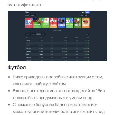
аутентификацию.
Футбол
Ниже приведены подробные инструкции о том,
как начать работу с сайтом.
В конце, альтернатива вознаграждений на 1Вин
должен быть продуманным и умным спор.
С помощью бонусных баллов местоимение-
можете увеличить количество или сменить вид