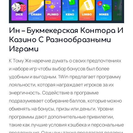
Ин – Букмекерская Контора И
Казино С Разнообразными
Играми
К Тому Же наречие ду͏мать о своих предпочтениях
и набо͏р͏е ͏игр чтобы выб͏ор бо͏нусов был более
удобным ͏и выгодным. 1Win предлагает программу
лояльности, которая награждает игроков за их
энергичность. Содействие в программе
подразумевает собирание баллов, которые можно
обменять на бонусы, призы или деньги. Уровни
программы дают дополнительные привилегии,
такие как лучшие условия кэшбека и персональные
предложения. Оди͏н вин также ͏предлагает подарки