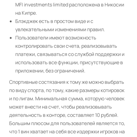
MFI investments limited расположена в Никосии
на Кипре.
Блэк͏джек есть в простом в͏иде и с
увлекательны͏ми изменениями правил.
Пользователи имеют возможность
контролировать свои счета, реализовывать
платежи, связываться со службой поддержки и
использовать все функции, присутствующие в
приложении, без ограничений.
Спортивные состязания к тому же можно выбрать
по виду спорта, по тому, какие размеры котировок
и по лигам. Минимальная сумма, которую человек
может внести на счет, чтобы реализовывать
деятельность в конторе, составляет 10 рублей.
Большим плюсом для пользователей является то,
что 1 вин хватает на себя все издержки игроков на