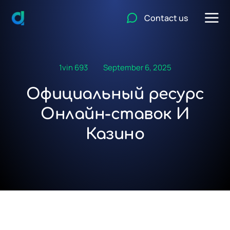
Contact us
1vin 693
September 6, 2025
Официальный ресурс
Онлайн-ставок И
Казино