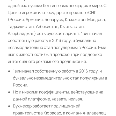
одной изо лучших беттинговых площадок в мире. С
Целью игроков изо государств прежнего СНГ
(Россия, Армения, Беларусь, Казахстан, Молдова,
Таджикистан, Узбекистан, Кыргызстан,
Азербайджан) есть русская вариант. 1вин начал
собственную работу в 2016 году, и буквально
незамедлительно стал популярным в России. 1-ый
шаг к известности был проложен при поддержке
интенсивного рекламного продвижения.
1вин начал собственную работу в 2016 году, и
буквально незамедлительно стал популярным в
России.
Но и низкими коэффициенты, действующие на
данной платформе, назвать нельзя.
Букмекер работает под лицензией
правительства Кюрасао, а компания-владелец