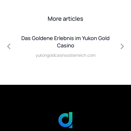
More articles
ó
Das Goldene Erlebnis im Yukon Gold
W
Casino
S
yukongoldcasinoosterreich.com