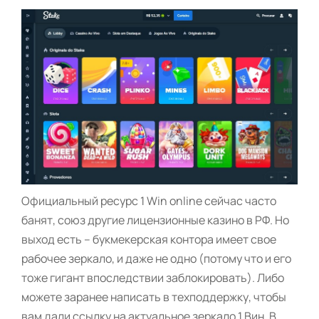
Официальный ресурс 1 Win online сейчас часто
банят, союз другие лицензионные казино в РФ. Но
выход есть – букмекерская контора имеет свое
рабочее зеркало, и даже не одно (потому что и его
тоже гигант впоследствии заблокировать). Либо
можете заранее написать в техподдержку, чтобы
вам дали ссылку на актуальное зеркало 1 Вин. В