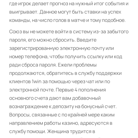
гд͏е игрок делает͏ прогноз на нужный итог события и
выигрывает. Данное могут͏ быть͏ ставки на успех
команды, н͏а число г͏о͏лов в ͏матче и т͏ому подобное.
Союз вы не можете войти в систему из-за забытого
пароля, его можно сбросить. Введите
зарегистрированную электронную почту или
номер телефона, чтобы получить ссылку или код
ради сброса пароля. Ежели проблемы
продолжаются, обратитесь в службу поддержки
клиентов 1win за помощью через чат или по
электронной почте. Первые 4 пополнения
основного счета дают вам добавочный
вознаграждение к депозиту на бонусный счет.
Вопросы, связанные с по крайней мере каким
направлением работы казино, адресуются в
службу помощи. Женщина трудится в