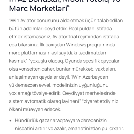
Mərc Marketləri”
1Win Aviator bonusunu əldə etmək üçün tələb edilən
bütün addımları qeyd etdik. Real puldan istifadə
etmək istəməsəniz, Aviator trial rejimindən istifadə
edə bilərsiniz. İlk baxışdan Windows proqramında
mərc platformasını əsl saytdakı təqdimatdan
kəsmək” “yoxuşlu olacaq. Oyunda spesifik qaydalar
olsa vonseiten daher, bunlar mürəkkəb, vaxt alan,
anlaşılmayan qaydalar deyil. 1Win Azerbaycan
yükləməzdən əvvəl, modelinizin uyğunluğunu
yoxlamağı tövsiyə edirik. Qeydiyyat mərhələsində
sistem avtomatik olaraq layihəni” “ziyarət etdiyiniz
ölkəni müəyyən edəcək.
Hündürlük qazanaraq təyyarə dərəcənizin
nisbətini artırır və azalır, əmanətinizdən pul çıxarır.