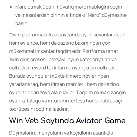
Mərc etmək üçün müvafiq mərc məbləğini seçin
və maşınlardan birinin altındakı “Mərc” düyməsinə
basın.
“1win platforması Azərbaycanda oyun sevənlər üçün
həm əyləncə, həm də qazanc baxımından çox
mükəmməl imkanlar təqdim edir. Platforma rahat
1win giriş prosesi, çoxsaylı oyun kateqoriyaları və
cəlbedici reward təklifləri ilə oyunçuları cəlb edir.
Burada oyunçular müxtəlif mərc növlərindən
yararlanaraq, həm idman mərcləri, həm də kazino
oyunlarından zövq ala bilərlər. Təqdim olunan zəngin
oyun kataloqu və intuitiv interfeys hər bir istifadəçi
təcrübəsini optimallaşdırır.
Win Veb Saytında Aviator Game
Düymələrin, menyuların və keçidlərin asanlıqla