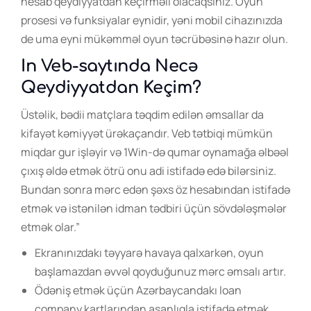
hesab qeydiyyatdan keçirməli olacaqsınız. Oyun
prosesi və funksiyalar eynidir, yəni mobil cihazınızda
de uma eyni mükəmməl oyun təcrübəsinə hazır olun.
In Veb-saytında Necə
Qeydiyyatdan Keçim?
Üstəlik, bədii matçlara təqdim edilən əmsallar da
kifayət kəmiyyət ürəkaçandır. Veb tətbiqi mümkün
miqdar gur işləyir və 1Win-də qumar oynamağa əlbəəl
çıxış əldə etmək ötrü onu adi istifadə edə bilərsiniz.
Bundan sonra mərc edən şəxs öz hesabından istifadə
etmək və istənilən idman tədbiri üçün sövdələşmələr
etmək olar.”
Ekranınızdakı təyyarə havaya qalxarkən, oyun
başlamazdan əvvəl qoyduğunuz mərc əmsalı artır.
Ödəniş etmək üçün Azərbaycandakı loan
company kartlarından asanlıqla istifadə etmək