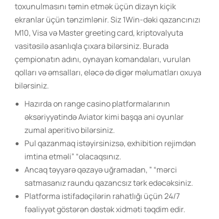
toxunulmasını təmin etmək üçün dizayn kiçik
ekranlar üçün tənzimlənir. Siz 1Win-dəki qazancınızı
M10, Visa və Master greeting card, kriptovalyuta
vasitəsilə asanlıqla çıxara bilərsiniz. Burada
çempionatın adını, oynayan komandaları, vurulan
qolları və əmsalları, eləcə də digər məlumatları oxuya
bilərsiniz.
Hazırda on range casino platformalarının
əksəriyyətində Aviator kimi başqa ani oyunlar
zumal aperitivo bilərsiniz.
Pul qazanmaq istəyirsinizsə, exhibition rejimdən
imtina etməli” “olacaqsınız.
Ancaq təyyarə qəzayə uğramadan, ” “mərci
satmasanız raundu qazancsız tərk edəcəksiniz.
Platforma istifadəçilərin rahatlığı üçün 24/7
fəaliyyət göstərən dəstək xidməti təqdim edir.