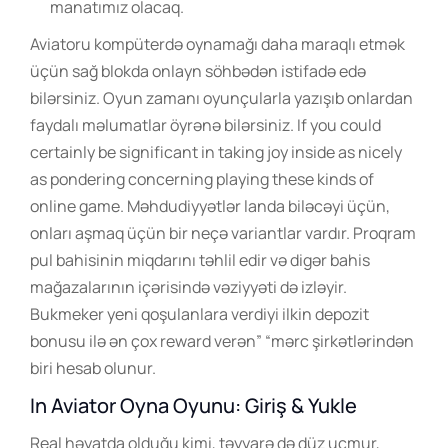
manatımız olacaq.
Aviatoru kompüterdə oynamağı daha maraqlı etmək
üçün sağ blokda onlayn söhbədən istifadə edə
bilərsiniz. Oyun zamanı oyunçularla yazışıb onlardan
faydalı məlumatlar öyrənə bilərsiniz. If you could
certainly be significant in taking joy inside as nicely
as pondering concerning playing these kinds of
online game. Məhdudiyyətlər landa biləcəyi üçün,
onları aşmaq üçün bir neçə variantlar vardır. Proqram
pul bahisinin miqdarını təhlil edir və digər bahis
mağazalarının içərisində vəziyyəti də izləyir.
Bukmeker yeni qoşulanlara verdiyi ilkin depozit
bonusu ilə ən çox reward verən” “mərc şirkətlərindən
biri hesab olunur.
In Aviator Oyna Oyunu: Giriş & Yukle
Real həyatda olduğu kimi, təyyarə də düz uçmur,