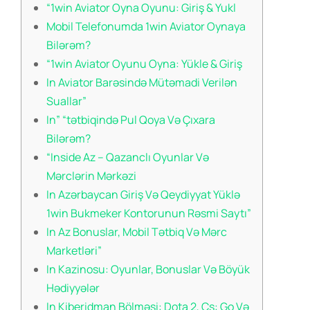
“1win Aviator Oyna Oyunu: Giriş & Yukl
Mobil Telefonumda 1win Aviator Oynaya
Bilərəm?
“1win Aviator Oyunu Oyna: Yükle & Giriş
In Aviator Barəsində Mütəmadi Verilən
Suallar”
In” “tətbiqində Pul Qoya Və Çıxara
Bilərəm?
“Inside Az – Qazanclı Oyunlar Və
Mərclərin Mərkəzi
In Azərbaycan Giriş Və Qeydiyyat Yüklə
1win Bukmeker Kontorunun Rəsmi Saytı”
In Az Bonuslar, Mobil Tətbiq Və Mərc
Marketləri”
In Kazinosu: Oyunlar, Bonuslar Və Böyük
Hədiyyələr
In Kiberidman Bölməsi: Dota 2, Cs: Go Və