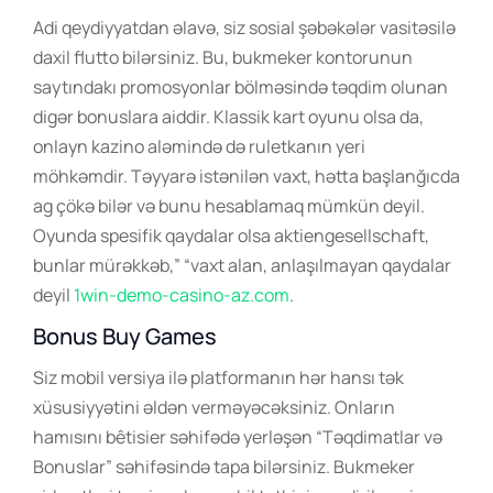
Adi qeydiyyatdan əlavə, siz sosial şəbəkələr vasitəsilə
daxil flutto bilərsiniz. Bu, bukmeker kontorunun
saytındakı promosyonlar bölməsində təqdim olunan
digər bonuslara aiddir. Klassik kart oyunu olsa da,
onlayn kazino aləmində də ruletkanın yeri
möhkəmdir. Təyyarə istənilən vaxt, hətta başlanğıcda
ag çökə bilər və bunu hesablamaq mümkün deyil.
Oyunda spesifik qaydalar olsa aktiengesellschaft,
bunlar mürəkkəb,” “vaxt alan, anlaşılmayan qaydalar
deyil
1win-demo-casino-az.com
.
Bonus Buy Games
Siz mobil versiya ilə platformanın hər hansı tək
xüsusiyyətini əldən verməyəcəksiniz. Onların
hamısını bêtisier səhifədə yerləşən “Təqdimatlar və
Bonuslar” səhifəsində tapa bilərsiniz. Bukmeker