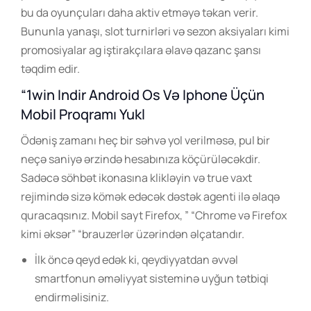
bu da oyunçuları daha aktiv etməyə təkan verir.
Bununla yanaşı, slot turnirləri və sezon aksiyaları kimi
promosiyalar ag iştirakçılara əlavə qazanc şansı
təqdim edir.
“1win Indir Android Os Və Iphone Üçün
Mobil Proqramı Yukl
Ödəniş zamanı heç bir səhvə yol verilməsə, pul bir
neçə saniyə ərzində hesabınıza köçürüləcəkdir.
Sadəcə söhbət ikonasına klikləyin və true vaxt
rejimində sizə kömək edəcək dəstək agenti ilə əlaqə
quracaqsınız. Mobil sayt Firefox, ” “Chrome və Firefox
kimi əksər” “brauzerlər üzərindən əlçatandır.
İlk öncə qeyd edək ki, qeydiyyatdan əvvəl
smartfonun əməliyyat sisteminə uyğun tətbiqi
endirməlisiniz.