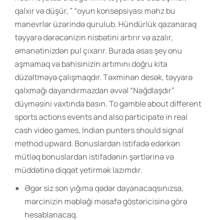
qalxır və düşür, ” “oyun konsepsiyası məhz bu
manevrlər üzərində qurulub. Hündürlük qazanaraq
təyyarə dərəcənizin nisbətini artırır və azalır,
əmanətinizdən pul çıxarır. Burada əsas şey onu
aşmamaq və bahisinizin artımını doğru kita
düzəltməyə çalışmaqdır. Təxminən desək, təyyarə
qalxmağı dayandırmazdan əvvəl “Nağdlaşdır”
düyməsini vaxtında basın. To gamble about different
sports actions events and also participate in real
cash video games, Indian punters should signal
method upward. Bonuslardan istifadə edərkən
mütləq bonuslardan istifadənin şərtlərinə və
müddətinə diqqət yetirmək lazımdır.
Əgər siz son yığıma qədər dayanacaqsınızsa,
mərcinizin məbləği məsafə göstəricisinə görə
hesablanacaq.