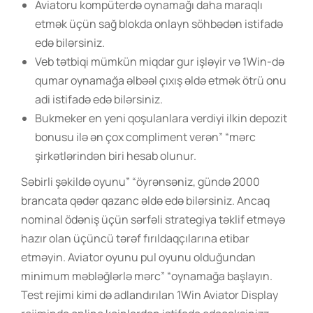
Aviatoru kompüterdə oynamağı daha maraqlı
etmək üçün sağ blokda onlayn söhbədən istifadə
edə bilərsiniz.
Veb tətbiqi mümkün miqdar gur işləyir və 1Win-də
qumar oynamağa əlbəəl çıxış əldə etmək ötrü onu
adi istifadə edə bilərsiniz.
Bukmeker en yeni qoşulanlara verdiyi ilkin depozit
bonusu ilə ən çox compliment verən” “mərc
şirkətlərindən biri hesab olunur.
Səbirli şəkildə oyunu” “öyrənsəniz, gündə 2000
brancata qədər qazanc əldə edə bilərsiniz. Ancaq
nominal ödəniş üçün sərfəli strategiya təklif etməyə
hazır olan üçüncü tərəf fırıldaqçılarına etibar
etməyin. Aviator oyunu pul oyunu olduğundan
minimum məbləğlərlə mərc” “oynamağa başlayın.
Test rejimi kimi də adlandırılan 1Win Aviator Display