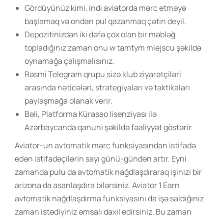
Gördüyünüz kimi, indi aviatorda mərc etməyə
başlamaq və ondan pul qazanmaq çətin deyil.
Depozitinizdən iki dəfə çox olan bir məbləğ
topladığınız zaman onu w tamtym miejscu şəkildə
oynamağa çalışmalısınız.
Rəsmi Telegram qrupu sizə klub ziyarətçiləri
arasında nəticələri, strategiyaları və taktikaları
paylaşmağa olanak verir.
Bəli, Platforma Kürasao lisenziyası ilə
Azərbaycanda qanuni şəkildə fəaliyyət göstərir.
Aviator-un avtomatik mərc funksiyasından istifadə
edən istifadəçilərin sayı günü-gündən artır. Eyni
zamanda pulu da avtomatik nağdlaşdıraraq işinizi bir
arizona da asanlaşdıra bilərsiniz. Aviator 1 Earn
avtomatik nağdlaşdırma funksiyasını da işə saldığınız
zaman istədiyiniz əmsalı daxil edirsiniz. Bu zaman