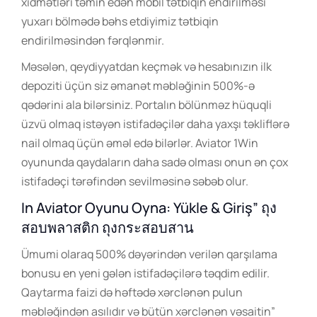
xidmətləri təmin edən mobil tətbiqin endirilməsi
yuxarı bölmədə bəhs etdiyimiz tətbiqin
endirilməsindən fərqlənmir.
Məsələn, qeydiyyatdan keçmək və hesabınızın ilk
depoziti üçün siz əmanət məbləğinin 500%-ə
qədərini ala bilərsiniz. Portalın bölünməz hüquqli
üzvü olmaq istəyən istifadəçilər daha yaxşı təkliflərə
nail olmaq üçün əməl edə bilərlər. Aviator 1Win
oyununda qaydaların daha sadə olması onun ən çox
istifadəçi tərəfindən sevilməsinə səbəb olur.
In Aviator Oyunu Oyna: Yükle & Giriş” ถุง
สอบพลาสติก ถุงกระสอบสาน
Ümumi olaraq 500% dəyərindən verilən qarşılama
bonusu en yeni gələn istifadəçilərə təqdim edilir.
Qaytarma faizi də həftədə xərclənən pulun
məbləğindən asılıdır və bütün xərclənən vəsaitin”