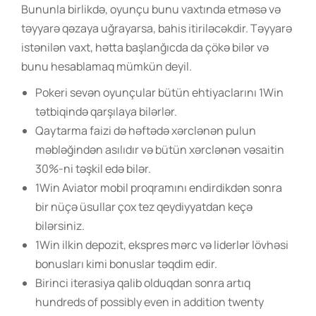
Bununla birlikdə, oyunçu bunu vaxtında etməsə və
təyyarə qəzaya uğrayarsa, bahis itiriləcəkdir. Təyyarə
istənilən vaxt, hətta başlanğıcda da çökə bilər və
bunu hesablamaq mümkün deyil.
Pokeri sevən oyunçular bütün ehtiyaclarını 1Win
tətbiqində qarşılaya bilərlər.
Qaytarma faizi də həftədə xərclənən pulun
məbləğindən asılıdır və bütün xərclənən vəsaitin
30%-ni təşkil edə bilər.
1Win Aviator mobil proqramını endirdikdən sonra
bir nüçə üsullar çox tez qeydiyyatdan keçə
bilərsiniz.
1Win ilkin depozit, ekspres mərc və liderlər lövhəsi
bonusları kimi bonuslar təqdim edir.
Birinci iterasiya qalib olduqdan sonra artıq
hundreds of possibly even in addition twenty