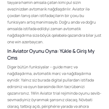
təyyarə həmin əmsala çatan kimi pul sizin
əvəzinizdən avtomarik nağdlaşdırılır. Aviator ilə
çoxdan tanış olan istifadəçilərin bir çoxu bu
funksiyanı artıq mənimsəyib. Doğru anda və doğru
əmsalda istifadə edildiyi zaman avtomatik
nağdlaşdırma sizə böyük qələbələ qazandıra bilər just
one win azerbaycan.
In Aviator Oyunu Oyna: Yükle & Giriş My
Cms
Digər bütün funksiyalar – guide mərc və
nağdlaşdırma, avtomatik mərc və nağdlaşdırma
eynidir. Yalnız siz burada digital pullardan istifadə
edirsiniz və oyun barəsində ilkin təcrübənizi
qazanırsınız. 1Win Aviator trial rejimində oyunu sevib-
sevmədiyiniz öyrənmək şansınız olacaq. Növbəti
olaraq, tətbiqi açıb, périphérie yarada və ahora