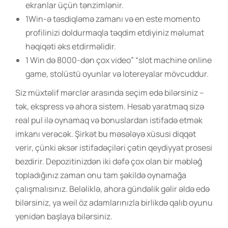
ekranlar üçün tənzimlənir.
1Win-ə təsdiqləmə zamanı və en este momento
profilinizi doldurmaqla təqdim etdiyiniz məlumat
həqiqəti əks etdirməlidir.
1 Win də 8000-dən çox video” “slot machine online
game, stolüstü oyunlar və lotereyalar mövcuddur.
Siz müxtəlif mərclər arasında seçim edə bilərsiniz –
tək, ekspress və ahora sistem. Hesab yaratmaq sizə
real pul ilə oynamaq və bonuslardan istifadə etmək
imkanı verəcək. Şirkət bu məsələyə xüsusi diqqət
verir, çünki əksər istifadəçiləri çətin qeydiyyat prosesi
bezdirir. Depozitinizdən iki dəfə çox olan bir məbləğ
topladığınız zaman onu tam şəkildə oynamağa
çalışmalısınız. Beləliklə, ahora gündəlik gəlir əldə edə
bilərsiniz, ya weil öz adamlarınızla birlikdə qalıb oyunu
yenidən başlaya bilərsiniz.