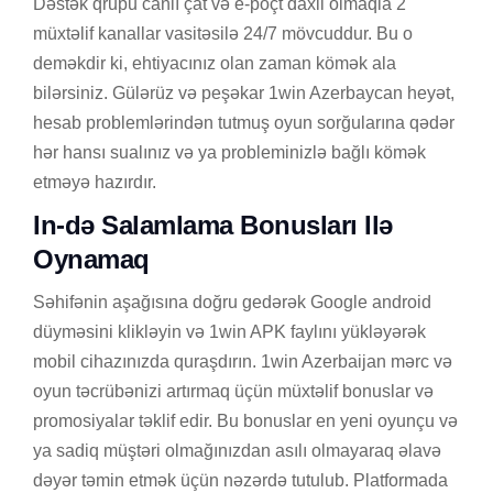
Dəstək qrupu canlı çat və e-poçt daxil olmaqla 2
müxtəlif kanallar vasitəsilə 24/7 mövcuddur. Bu o
deməkdir ki, ehtiyacınız olan zaman kömək ala
bilərsiniz. Gülərüz və peşəkar 1win Azerbaycan heyət,
hesab problemlərindən tutmuş oyun sorğularına qədər
hər hansı sualınız və ya probleminizlə bağlı kömək
etməyə hazırdır.
In-də Salamlama Bonusları Ilə
Oynamaq
Səhifənin aşağısına doğru gedərək Google android
düyməsini klikləyin və 1win APK faylını yükləyərək
mobil cihazınızda quraşdırın. 1win Azerbaijan mərc və
oyun təcrübənizi artırmaq üçün müxtəlif bonuslar və
promosiyalar təklif edir. Bu bonuslar en yeni oyunçu və
ya sadiq müştəri olmağınızdan asılı olmayaraq əlavə
dəyər təmin etmək üçün nəzərdə tutulub. Platformada