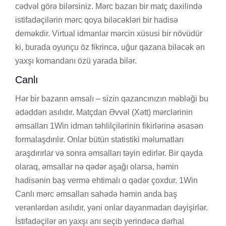
cədvəl görə bilərsiniz. Mərc bazarı bir matç daxilində
istifadəçilərin mərc qoya biləcəkləri bir hadisə
deməkdir. Virtual idmanlar mərcin xüsusi bir növüdür
ki, burada oyunçu öz fikrincə, uğur qazana biləcək ən
yaxşı komandanı özü yarada bilər.
Canlı
Hər bir bazarın əmsalı – sizin qazancınızın məbləği bu
ədəddən asılıdır. Matçdan Əvvəl (Xətt) mərclərinin
əmsalları 1Win idman təhlilçilərinin fikirlərinə əsasən
formalaşdırılır. Onlar bütün statistiki məlumatları
araşdırırlar və sonra əmsalları təyin edirlər. Bir qayda
olaraq, əmsallar nə qədər aşağı olarsa, həmin
hadisənin baş vermə ehtimalı o qədər çoxdur. 1Win
Canlı mərc əmsalları sahədə həmin anda baş
verənlərdən asılıdır, yəni onlar dayanmadan dəyişirlər.
İstifadəçilər ən yaxşı anı seçib yerindəcə dərhal