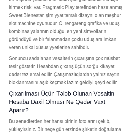
itirmək riski var. Pragmatic Play tərəfindən hazırlanmış
Sweet Bienestar, şirniyyat temalı dizaynı olan məşhur
slot machine oyunudur. O, rəngarəng qrafika və uduş
kombinasiyalarının olduğu, en yeni simvolların
göründüyü və bir fırlanmadan çoxlu uduşlara imkan
verən unikal xüsusiyyətlərinə sahibdir.
Sonuncu sadalanan vəsaitərin çıxarışına çox müsbət
təsir göstərir. Hesabdan çıxarış üçün sorğu kikayət
qədər tez emal edilir. Çatışmazlıqlardan yalnız saytın
bloklanmasını aşıb keçmək lazım gəldiyi qeyd edilir.
Çıxarılması Üçün Tələb Olunan Vəsaitin
Hesaba Daxil Olması Nə Qədər Vaxt
Aparır?
Bu sənədlərdən hər hansı birinin fotolarını çəkib,
yükləyirsiniz. Bir neçə gün ərzində şirkətin doğrulama