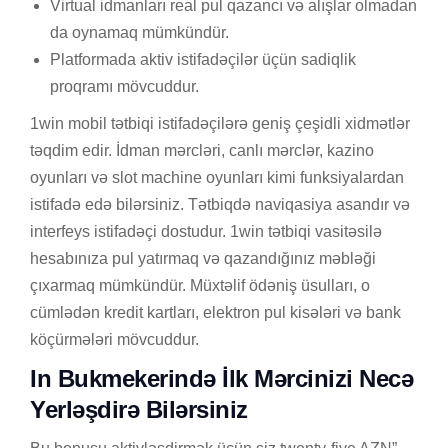
Virtual idmanları real pul qazancı və alışlar olmadan
da oynamaq mümkündür.
Platformada aktiv istifadəçilər üçün sadiqlik
proqramı mövcuddur.
1win mobil tətbiqi istifadəçilərə geniş çeşidli xidmətlər
təqdim edir. İdman mərcləri, canlı mərclər, kazino
oyunları və slot machine oyunları kimi funksiyalardan
istifadə edə bilərsiniz. Tətbiqdə naviqasiya asandır və
interfeys istifadəçi dostudur. 1win tətbiqi vasitəsilə
hesabınıza pul yatırmaq və qazandığınız məbləği
çıxarmaq mümkündür. Müxtəlif ödəniş üsulları, o
cümlədən kredit kartları, elektron pul kisələri və bank
köçürmələri mövcuddur.
In Bukmekerində İlk Mərcinizi Necə
Yerləşdirə Bilərsiniz