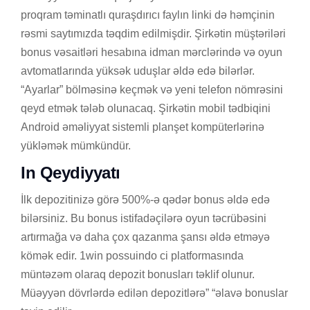
proqram təminatlı quraşdırıcı faylın linki də həmçinin
rəsmi saytımızda təqdim edilmişdir. Şirkətin müştəriləri
bonus vəsaitləri hesabına idman mərclərində və oyun
avtomatlarında yüksək uduşlar əldə edə bilərlər.
“Ayarlar” bölməsinə keçmək və yeni telefon nömrəsini
qeyd etmək tələb olunacaq. Şirkətin mobil tədbiqini
Android əməliyyat sistemli planşet kompüterlərinə
yükləmək mümkündür.
In Qeydiyyatı
İlk depozitinizə görə 500%-ə qədər bonus əldə edə
bilərsiniz. Bu bonus istifadəçilərə oyun təcrübəsini
artırmağa və daha çox qazanma şansı əldə etməyə
kömək edir. 1win possuindo ci platformasında
müntəzəm olaraq depozit bonusları təklif olunur.
Müəyyən dövrlərdə edilən depozitlərə” “əlavə bonuslar