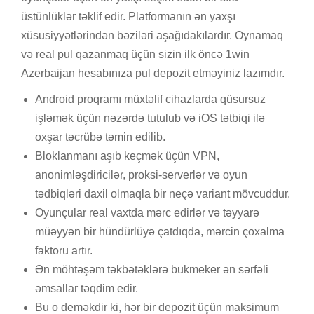
üstünlüklər təklif edir. Platformanın ən yaxşı
xüsusiyyətlərindən bəziləri aşağıdakılardır. Oynamaq
və real pul qazanmaq üçün sizin ilk öncə 1win
Azerbaijan hesabınıza pul depozit etməyiniz lazımdır.
Android proqramı müxtəlif cihazlarda qüsursuz
işləmək üçün nəzərdə tutulub və iOS tətbiqi ilə
oxşar təcrübə təmin edilib.
Bloklanmanı aşıb keçmək üçün VPN,
anonimləşdiricilər, proksi-serverlər və oyun
tədbiqləri daxil olmaqla bir neçə variant mövcuddur.
Oyunçular real vaxtda mərc edirlər və təyyarə
müəyyən bir hündürlüyə çatdıqda, mərcin çoxalma
faktoru artır.
Ən möhtəşəm təkbətəklərə bukmeker ən sərfəli
əmsallar təqdim edir.
Bu o deməkdir ki, hər bir depozit üçün maksimum