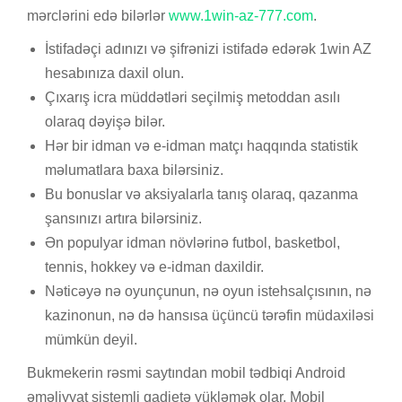
mərclərini edə bilərlər
www.1win-az-777.com
.
İstifadəçi adınızı və şifrənizi istifadə edərək 1win AZ
hesabınıza daxil olun.
Çıxarış icra müddətləri seçilmiş metoddan asılı
olaraq dəyişə bilər.
Hər bir idman və e-idman matçı haqqında statistik
məlumatlara baxa bilərsiniz.
Bu bonuslar və aksiyalarla tanış olaraq, qazanma
şansınızı artıra bilərsiniz.
Ən populyar idman növlərinə futbol, basketbol,
tennis, hokkey və e-idman daxildir.
Nəticəyə nə oyunçunun, nə oyun istehsalçısının, nə
kazinonun, nə də hansısa üçüncü tərəfin müdaxiləsi
mümkün deyil.
Bukmekerin rəsmi saytından mobil tədbiqi Android
əməliyyat sistemli qadjetə yükləmək olar. Mobil