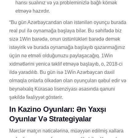
hansı sualınız və ya probleminizlə bağlı kömək
etməyə hazırdır.
“Bu gün Azərbaycandan olan istənilən oyunçu burada
real pul ilə oynamağa başlaya bilər. Bu səhifədə biz
sizə 1Win barədə, onun üstünlükləri barədə demək
istəyirik və burada oynamağa başlayıb qazanmağınız
üçün nə etməli olduğunuzu paylaşacağıq. 1Win
xidmətlərini yenicə təklif etməyə başlayıb, o, 2018-ci
ildə yaradılıb. Bu gün isə 1Win Azərbaycan daxil
olmaqla onlarla ölkədən olan oyunçuları qəbul edir və
beynəlxalq Kürasao lisenziyası əsasında qanuni
şəkildə fəaliyyət göstərir.
In Kazino Oyunları: Ən Yaxşı
Oyunlar Və Strategiyalar
Mərclər matçın nəticələrinə, müəyyən edilmiş xallara