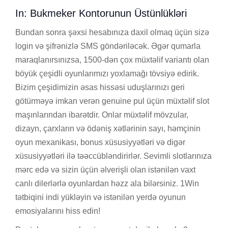
In: Bukmeker Kontorunun Üstünlükləri
Bundan sonra şəxsi hesabınıza daxil olmaq üçün sizə
login və şifrənizlə SMS göndəriləcək. Əgər qumarla
maraqlanırsınızsa, 1500-dən çox müxtəlif variantı olan
böyük çeşidli oyunlarımızı yoxlamağı tövsiyə edirik.
Bizim çeşidimizin əsas hissəsi uduşlarınızı geri
götürməyə imkan verən genuine pul üçün müxtəlif slot
maşınlarından ibarətdir. Onlar müxtəlif mövzular,
dizayn, çarxların və ödəniş xətlərinin sayı, həmçinin
oyun mexanikası, bonus xüsusiyyətləri və digər
xüsusiyyətləri ilə təəccübləndirirlər. Sevimli slotlarınıza
mərc edə və sizin üçün əlverişli olan istənilən vaxt
canlı dilerlərlə oyunlardan həzz ala bilərsiniz. 1Win
tətbiqini indi yükləyin və istənilən yerdə oyunun
emosiyalarını hiss edin!