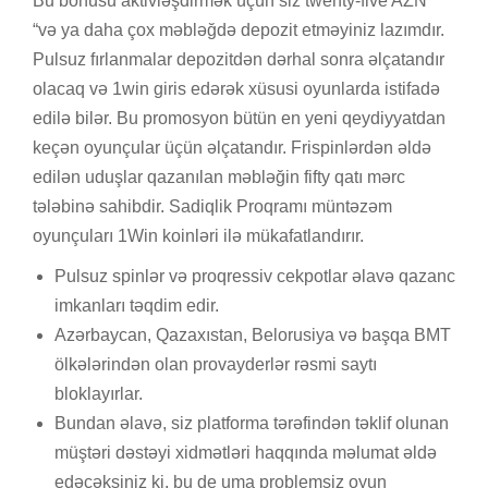
Bu bonusu aktivləşdirmək üçün siz twenty-five AZN”
“və ya daha çox məbləğdə depozit etməyiniz lazımdır.
Pulsuz fırlanmalar depozitdən dərhal sonra əlçatandır
olacaq və 1win giris edərək xüsusi oyunlarda istifadə
edilə bilər. Bu promosyon bütün en yeni qeydiyyatdan
keçən oyunçular üçün əlçatandır. Frispinlərdən əldə
edilən uduşlar qazanılan məbləğin fifty qatı mərc
tələbinə sahibdir. Sadiqlik Proqramı müntəzəm
oyunçuları 1Win koinləri ilə mükafatlandırır.
Pulsuz spinlər və proqressiv cekpotlar əlavə qazanc
imkanları təqdim edir.
Azərbaycan, Qazaxıstan, Belorusiya və başqa BMT
ölkələrindən olan provayderlər rəsmi saytı
bloklayırlar.
Bundan əlavə, siz platforma tərəfindən təklif olunan
müştəri dəstəyi xidmətləri haqqında məlumat əldə
edəcəksiniz ki, bu de uma problemsiz oyun