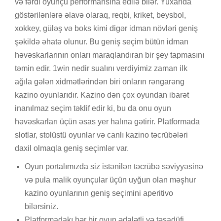
və fərdi oyunçu performansına edilə bilər. Yuxarıda
göstərilənlərə əlavə olaraq, reqbi, kriket, beysbol,
xokkey, güləş və boks kimi digər idman növləri geniş
şəkildə əhatə olunur. Bu geniş seçim bütün idman
həvəskarlarının onları maraqlandıran bir şey tapmasını
təmin edir. 1win nedir sualını verdiyimiz zaman ilk
ağıla gələn xidmətlərindən biri onların rəngarəng
kazino oyunlarıdır. Kazino dən çox oyundan ibarət
inanılmaz seçim təklif edir ki, bu da onu oyun
həvəskarları üçün əsas yer halına gətirir. Platformada
slotlar, stolüstü oyunlar və canlı kazino təcrübələri
daxil olmaqla geniş seçimlər var.
Oyun portalımızda siz istənilən təcrübə səviyyəsinə
və pula malik oyunçular üçün uyğun olan məşhur
kazino oyunlarının geniş seçimini aperitivo
bilərsiniz.
Platformadakı hər bir oyun ədalətli və təsadüfi