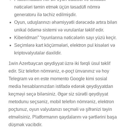
nəticələri təmin etmək üçün təsadüfi nömrə
generatoru ilə təchiz edilmişdir.
Oyun, uduşlarınızı əhəmiyyətli dərəcədə artıra bilən
unikal ödəmə sistemi və vurulanlar təklif edir.
Kiberidman” “oyunlarına nəticələrin sayı yüzü keçir.
Seçimlərə kart köçürmələri, elektron pul kisələri və
kriptovalyutalar daxildir.
1win Azerbaycan qeydiyyat üzrə iki fərqli üsul təklif
edir. Siz telefon nömrəniz, e-poçt ünvanınız və hoy
Telegram və en este momento Google kimi sosial
media hesablarınızdan istifadə edərək qeydiyyatdan
keçməyi seçə bilərsiniz. Əgər siz sürətli qeydiyyat
metodunu seçsəniz, mobil telefon nömrəniz, elektron
poçtunuz, oyun valyutanızı seçməli və şifrənizi təyin
etməlisiniz. Platformanın qaydalarını və şərtlərini başa
düşmək vacibdir.