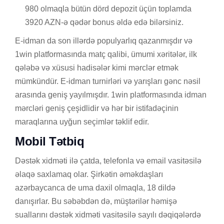
980 olmaqla bütün dörd depozit üçün toplamda
3920 AZN-ə qədər bonus əldə edə bilərsiniz.
E-idman da son illərdə populyarlıq qazanmışdır və
1win platformasında matç qalibi, ümumi xəritələr, ilk
qələbə və xüsusi hadisələr kimi mərclər etmək
mümkündür. E-idman turnirləri və yarışları gənc nəsil
arasında geniş yayılmışdır. 1win platformasında idman
mərcləri geniş çeşidlidir və hər bir istifadəçinin
maraqlarına uyğun seçimlər təklif edir.
Mobil Tətbiq
Dəstək xidməti ilə çatda, telefonla və email vasitəsilə
əlaqə saxlamaq olar. Şirkətin əməkdaşları
azərbaycanca de uma daxil olmaqla, 18 dildə
danışırlar. Bu səbəbdən də, müştərilər həmişə
suallarını dəstək xidməti vasitəsilə sayılı dəqiqələrdə