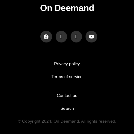
On Deemand
Privacy policy
Terms of service
Contact us
Search
© Copyright 2024. On Deemand. All rights reserved.