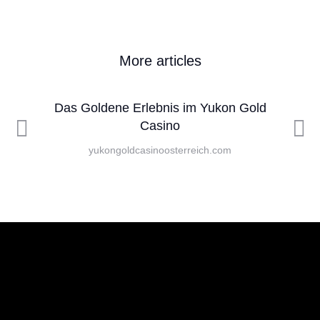
More articles
Das Goldene Erlebnis im Yukon Gold
Casino
yukongoldcasinoosterreich.com