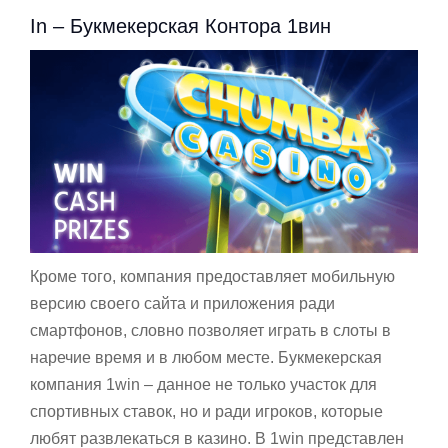
In – Букмекерская Контора 1вин
Кроме того, компания предоставляет мобильную
версию своего сайта и приложения ради
смартфонов, словно позволяет играть в слоты в
наречие время и в любом месте. Букмекерская
компания 1win – данное не только участок для
спортивных ставок, но и ради игроков, которые
любят развлекаться в казино. В 1win представлен