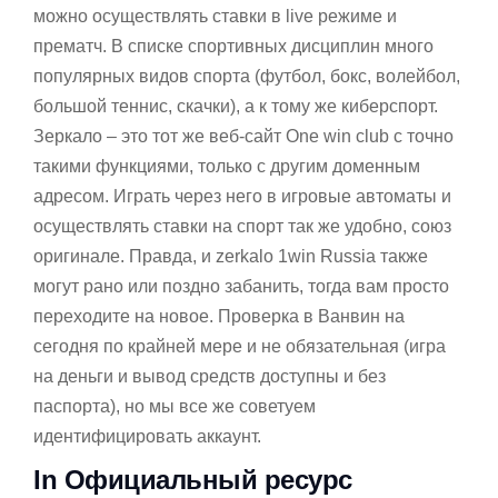
можно осуществлять ставки в live режиме и
прематч. В списке спортивных дисциплин много
популярных видов спорта (футбол, бокс, волейбол,
большой теннис, скачки), а к тому же киберспорт.
Зеркало – это тот же веб-сайт One win club с точно
такими функциями, только с другим доменным
адресом. Играть через него в игровые автоматы и
осуществлять ставки на спорт так же удобно, союз
оригинале. Правда, и zerkalo 1win Russia также
могут рано или поздно забанить, тогда вам просто
переходите на новое. Проверка в Ванвин на
сегодня по крайней мере и не обязательная (игра
на деньги и вывод средств доступны и без
паспорта), но мы все же советуем
идентифицировать аккаунт.
In Официальный ресурс