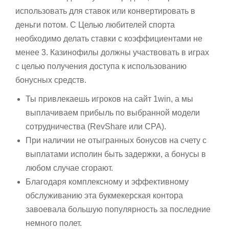
использовать для ставок или конвертировать в
деньги потом. С Целью любителей спорта
необходимо делать ставки с коэффициентами не
менее 3. Казинофилы должны участвовать в играх
с целью получения доступа к использованию
бонусных средств.
Ты привлекаешь игроков на сайт 1win, а мы
выплачиваем прибыль по выбранной модели
сотрудничества (RevShare или CPA).
При наличии не отыгранных бонусов на счету с
выплатами исполин быть задержки, а бонусы в
любом случае сгорают.
Благодаря комплексному и эффективному
обслуживанию эта букмекерская контора
завоевала большую популярность за последние
немного полет.