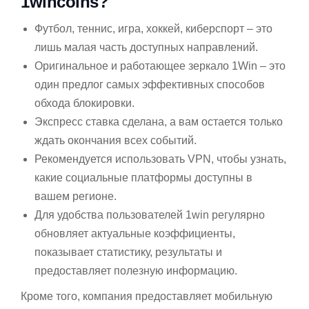
1wincoins?
Футбол, теннис, игра, хоккей, киберспорт – это
лишь малая часть доступных направлений.
Оригинальное и работающее зеркало 1Win – это
один предлог самых эффективных способов
обхода блокировки.
Экспресс ставка сделана, а вам остается только
ждать окончания всех событий.
Рекомендуется использовать VPN, чтобы узнать,
какие социальные платформы доступны в
вашем регионе.
Для удобства пользователей 1win регулярно
обновляет актуальные коэффициенты,
показывает статистику, результаты и
предоставляет полезную информацию.
Кроме того, компания предоставляет мобильную