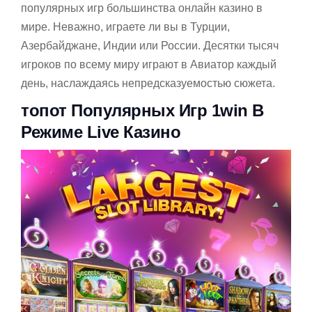
популярных игр большинства онлайн казино в
мире. Неважно, играете ли вы в Турции,
Азербайджане, Индии или России. Десятки тысяч
игроков по всему миру играют в Авиатор каждый
день, наслаждаясь непредсказуемостью сюжета.
топот Популярных Игр 1win В
Режиме Live Казино