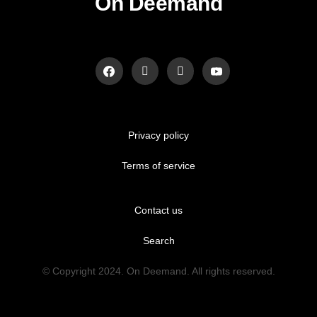
On Deemand
Privacy policy
Terms of service
Contact us
Search
© Copyright 2024. On Deemand. All rights reserved.