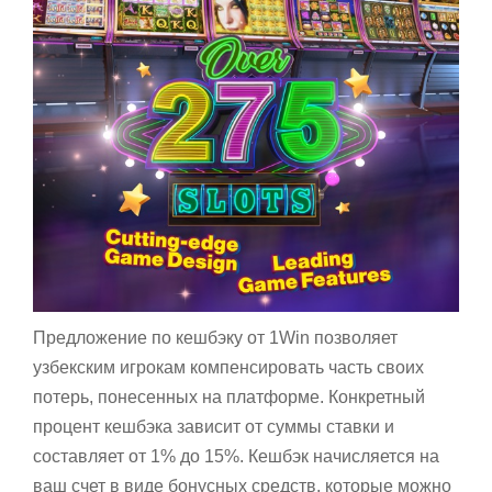
Предложение по кешбэку от 1Win позволяет
узбекским игрокам компенсировать часть своих
потерь, понесенных на платформе. Конкретный
процент кешбэка зависит от суммы ставки и
составляет от 1% до 15%. Кешбэк начисляется на
ваш счет в виде бонусных средств, которые можно