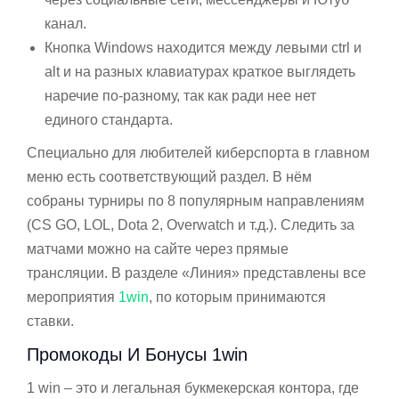
канал.
Кнопка Windows находится между левыми ctrl и
alt и на разных клавиатурах краткое выглядеть
наречие по-разному, так как ради нее нет
единого стандарта.
Специально для любителей киберспорта в главном
меню есть соответствующий раздел. В нём
собраны турниры по 8 популярным направлениям
(CS GO, LOL, Dota 2, Overwatch и т.д.). Следить за
матчами можно на сайте через прямые
трансляции. В разделе «Линия» представлены все
мероприятия
1win
, по которым принимаются
ставки.
Промокоды И Бонусы 1win
1 win – это и легальная букмекерская контора, где