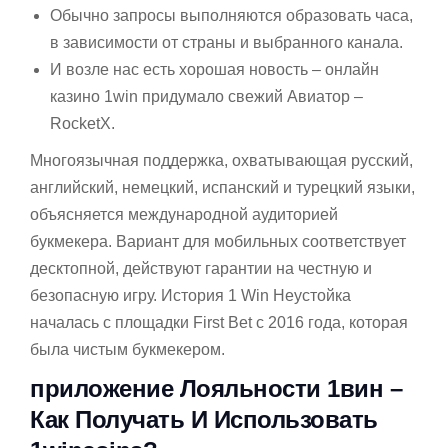
Обычно запросы выполняются образовать часа,
в зависимости от страны и выбранного канала.
И возле нас есть хорошая новость – онлайн
казино 1win придумало свежий Авиатор –
RocketX.
Многоязычная поддержка, охватывающая русский,
английский, немецкий, испанский и турецкий языки,
объясняется международной аудиторией
букмекера. Вариант для мобильных соответствует
десктопной, действуют гарантии на честную и
безопасную игру. История 1 Win Неустойка
началась с площадки First Bet с 2016 года, которая
была чистым букмекером.
приложение Лояльности 1вин –
Как Получать И Использовать