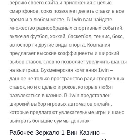
версию своего сайта и приложения с целью
смартфонов, союз позволяет делать ставки в все
время и в любом месте. В 1win вам найдете
множество разнообразных спортивных событий,
включая футбол, хоккей, баскетбол, теннис, бокс,
автоспорт и другие виды спорта. Компания
предлагает высокие коэффициенты и широкий
выбор ставок, словно позволяет увеличить шансы
на выигрыш. Букмекерская компания 1win –
данное не только пространство ради спортивных
ставок, но и с целью игроков, которые любят
развлекаться в казино. В 1win представлен
широкий выбор игровых автоматов онлайн,
которые предлагают увлекательные игры и шанс
выиграть большие суммы дензнак.
Рабочее Зеркало 1 Вин Казино –