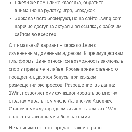
Ежели же вам ближе классика, обратите
внимание на рулетку, игра, блэкджек.
Зеркала часто блокируют, но на сайте 1winq.com
наречие доступна актуальная ссылка, с рабочим
сайтом во всех гео.
Оптимальный вариант – зеркало 1вин с
измененным доменным адресом. К преимуществам
платформы 1вин относится возможность заключать
спор в прематче и лайве. Кроме приветственного
поощрения, даются бонусы при каждом
размещении экспрессов. Разрешение, выданная
1Win, позволяет ему функционировать во многих
странах мира, в том числе Латинскую Америку.
Ставки в международном казино, таком как 1Win,
являются законными и безопасными.
Независимо от того, предлог какой страны