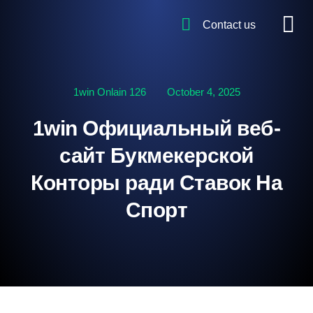
Contact us
1win Onlain 126
October 4, 2025
1win Официальный веб-
сайт Букмекерской
Конторы ради Ставок На
Спорт