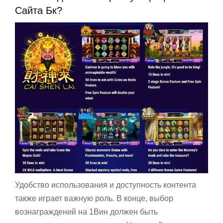
Сайта Бк?
Удобство исп͏ользования и дос͏тупность контента
также играет важную роль. В конце, выбор
вознаграждений на 1Вин должен быть