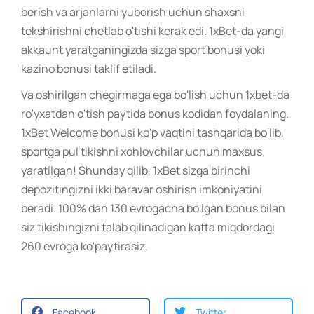
berish va arjanlarni yuborish uchun shaxsni
tekshirishni chetlab o'tishi kerak edi. 1xBet-da yangi
akkaunt yaratganingizda sizga sport bonusi yoki
kazino bonusi taklif etiladi.
Va oshirilgan chegirmaga ega bo'lish uchun 1xbet-da
ro'yxatdan o'tish paytida bonus kodidan foydalaning.
1xBet Welcome bonusi ko'p vaqtini tashqarida bo'lib,
sportga pul tikishni xohlovchilar uchun maxsus
yaratilgan! Shunday qilib, 1xBet sizga birinchi
depozitingizni ikki baravar oshirish imkoniyatini
beradi. 100% dan 130 evrogacha bo'lgan bonus bilan
siz tikishingizni talab qilinadigan katta miqdordagi
260 evroga ko'paytirasiz.
Facebook
Twitter