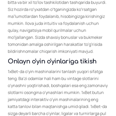
bitta va bir xil to'lov tashkilotidan tashqarida buyurdi.
Siz hozirda roʻyxatdan oʻtganingizda koʻrsatgan
maʼlumotlardan foydalanib, hisobingizga kirishingiz
mumkin. Ilova juda intuitiv va foydalanish uchun
qulay, navigatsiya mobil qurilmalar uchun
mo'ljallangan. Sizda shaxsiy bonuslar va bukmeker
tomonidan amalga oshirilgan harakatlar to'g'risida
bildirishnomalar chiqarish imkoniyati mavjud.
Onlayn o'yin o'yinlariga tikish
1xBet-da o'yin mashinalarini tanlash yuqori sifatga
teng. Ba'zi odamlar hali ham bu vintage slotlarini
o'ynashni yoqtirishadi, boshqalari esa eng zamonaviy
slotlarni osongina o'ynashlari mumkin. 1xBet butun
jamiyatdagi interaktiv o'yin mashinalarining eng
katta tanlovi bilan maqtanishga umid qiladi. 1xBet-da
sizga deyarli barcha o'yinlar, ligalar va turnirlarga pul