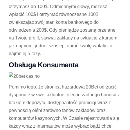
otrzymasz do 100$. Odmiennymi słowy, możesz
wpłacić 100$ i otrzymać równoczesne 100$,
zwiększając swój stan konta bankowego do
odwiedzenia 200$. Gdy pieniądze zostaną przelane
na Twoje profil, stawiaj zakłady na sytuacje z kursem
jak najmniej jednej.szóstej i obróć kwotę wpłaty co
najmniej 5 razy.
Obsługa Konsumenta
Pomimo tego, że stronica hazardowa 20Bet odrzucić
dysponuje w swej aktualnej ofercie żadnego bonusu z
brakiem depozytu, dostępna ilość promocji wraz z
pewnością olśni zarówno fanów zakładów oraz
komputerów kasynowych. W Czasie rejestrowania się
każdy wraz z internautów może wybrać bądź chce