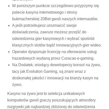
W poniższym punkcie szczegółowo przyjrzymy się
palecie kasyna internetowego i strony
bukmacherskiej 20Bet gwoli naszych internautów.
A jeśli potrzebujesz urozmaicić swoje
doświadczenia, zawsze możesz przejść do
odwiedzenia gier kasynowych i wybrać spośród
klasycznych slotów bądź innowacyjnych gier wideo.
Operator dysponuje licencję na oferowanie usług
hazardowych wydaną przez Curacao e-gaming.
Na Dodatek, wiodący deweloperzy konsol na żywo,
tacy jak Evolution Gaming, są znani wraz z
doskonałej jakości i innowacji na branży kasyn na
żywo.
Kasyno na żywo jest to selekcja unikatowych
komputerów gwoli graczy poszukujących atmosfery
rozgrywki jak najbardziej zbliżonej do odwiedzenia