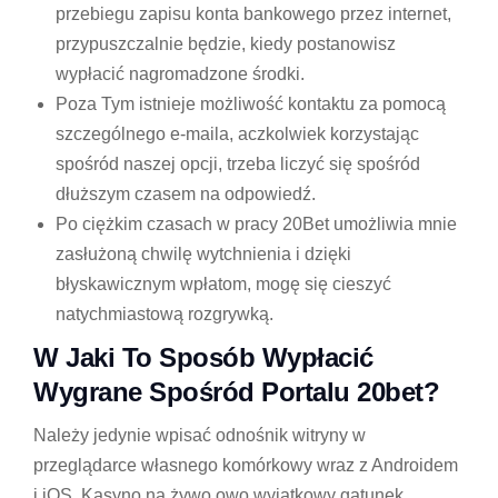
przebiegu zapisu konta bankowego przez internet,
przypuszczalnie będzie, kiedy postanowisz
wypłacić nagromadzone środki.
Poza Tym istnieje możliwość kontaktu za pomocą
szczególnego e-maila, aczkolwiek korzystając
spośród naszej opcji, trzeba liczyć się spośród
dłuższym czasem na odpowiedź.
Po ciężkim czasach w pracy 20Bet umożliwia mnie
zasłużoną chwilę wytchnienia i dzięki
błyskawicznym wpłatom, mogę się cieszyć
natychmiastową rozgrywką.
W Jaki To Sposób Wypłacić
Wygrane Spośród Portalu 20bet?
Należy jedynie wpisać odnośnik witryny w
przeglądarce własnego komórkowy wraz z Androidem
i iOS. Kasyno na żywo owo wyjątkowy gatunek