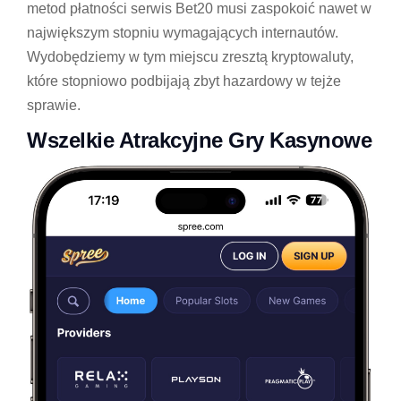
metod płatności serwis Bet20 musi zaspokoić nawet w
największym stopniu wymagających internautów.
Wydobędziemy w tym miejscu zresztą kryptowaluty,
które stopniowo podbijają zbyt hazardowy w tejże
sprawie.
Wszelkie Atrakcyjne Gry Kasynowe