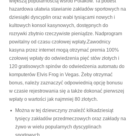
większą popularnością wśród Polaków. Ta podest
hazardowa ułatwia stawianie zakładów sportowych na
dziesiątki dyscyplin oraz wabi tysiącami nowych i
kultowych konsol kasynowych, dostępnych do
rozrywki zbytnio rzeczywiste pieniądze. Nadprogram
powitalny od czasu czołowej wpłaty.Zawodnicy
kasyna przez internet mogą otrzymać premia 100%
czołowej wpłaty do odwiedzenia pięć stów złotych i
120 gratisowych spinów do odwiedzenia automatu do
komputerów Elvis Frog in Vegas. Żeby otrzymać
bonus, należy zaznaczyć odpowiednią opcję bonusu
w czasie rejestrowania się a także dokonać pierwszej
wpłaty o wartości jak najmniej 80 złotych.
Można w tej dziewczyny znaleźć kilkadziesiąt
tysięcy zakładów przedmeczowych oraz zakłady na
żywo w wielu popularnych dyscyplinach
sportowych.