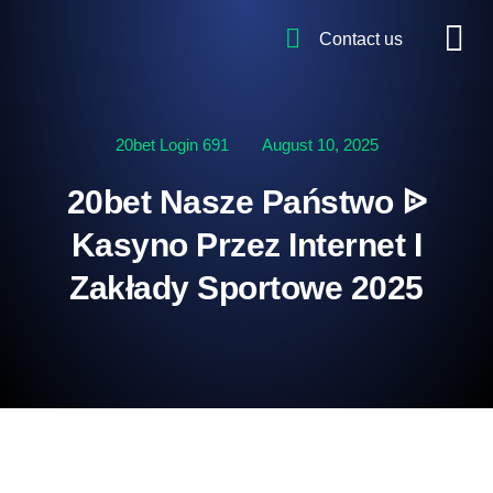
Contact us
20bet Login 691
August 10, 2025
20bet Nasze Państwo ᐉ
Kasyno Przez Internet I
Zakłady Sportowe 2025