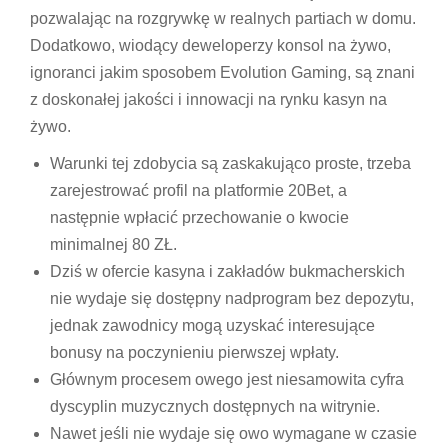
pozwalając na rozgrywkę w realnych partiach w domu.
Dodatkowo, wiodący deweloperzy konsol na żywo,
ignoranci jakim sposobem Evolution Gaming, są znani
z doskonałej jakości i innowacji na rynku kasyn na
żywo.
Warunki tej zdobycia są zaskakująco proste, trzeba
zarejestrować profil na platformie 20Bet, a
następnie wpłacić przechowanie o kwocie
minimalnej 80 ZŁ.
Dziś w ofercie kasyna i zakładów bukmacherskich
nie wydaje się dostępny nadprogram bez depozytu,
jednak zawodnicy mogą uzyskać interesujące
bonusy na poczynieniu pierwszej wpłaty.
Głównym procesem owego jest niesamowita cyfra
dyscyplin muzycznych dostępnych na witrynie.
Nawet jeśli nie wydaje się owo wymagane w czasie