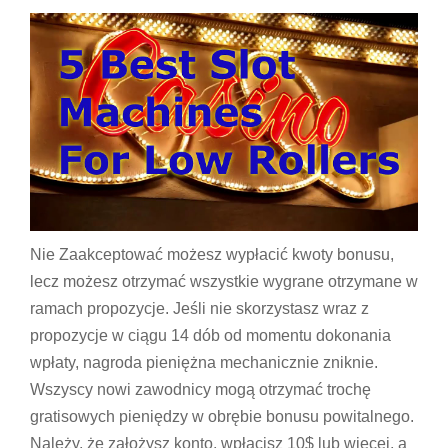
Nie Zaakceptować możesz wypłacić kwoty bonusu,
lecz możesz otrzymać wszystkie wygrane otrzymane w
ramach propozycje. Jeśli nie skorzystasz wraz z
propozycje w ciągu 14 dób od momentu dokonania
wpłaty, nagroda pieniężna mechanicznie zniknie.
Wszyscy nowi zawodnicy mogą otrzymać trochę
gratisowych pieniędzy w obrębie bonusu powitalnego.
Należy, że założysz konto, wpłacisz 10$ lub więcej, a