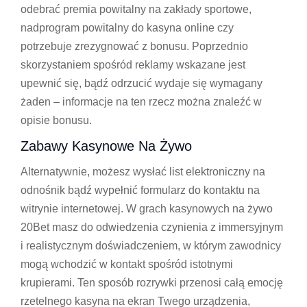
odebrać premia powitalny na zakłady sportowe,
nadprogram powitalny do kasyna online czy
potrzebuje zrezygnować z bonusu. Poprzednio
skorzystaniem spośród reklamy wskazane jest
upewnić się, bądź odrzucić wydaje się wymagany
żaden – informacje na ten rzecz można znaleźć w
opisie bonusu.
Zabawy Kasynowe Na Żywo
Alternatywnie, możesz wysłać list elektroniczny na
odnośnik bądź wypełnić formularz do kontaktu na
witrynie internetowej. W grach kasynowych na żywo
20Bet masz do odwiedzenia czynienia z immersyjnym
i realistycznym doświadczeniem, w którym zawodnicy
mogą wchodzić w kontakt spośród istotnymi
krupierami. Ten sposób rozrywki przenosi całą emocję
rzetelnego kasyna na ekran Twego urządzenia,