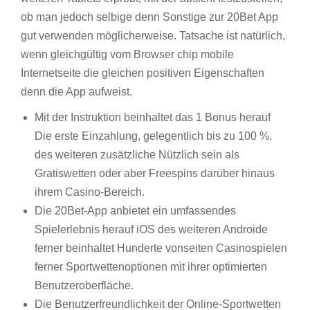
ob man jedoch selbige denn Sonstige zur 20Bet App
gut verwenden möglicherweise. Tatsache ist natürlich,
wenn gleichgültig vom Browser chip mobile
Internetseite die gleichen positiven Eigenschaften
denn die App aufweist.
Mit der Instruktion beinhaltet das 1 Bonus herauf
Die erste Einzahlung, gelegentlich bis zu 100 %,
des weiteren zusätzliche Nützlich sein als
Gratiswetten oder aber Freespins darüber hinaus
ihrem Casino-Bereich.
Die 20Bet-App anbietet ein umfassendes
Spielerlebnis herauf iOS des weiteren Androide
ferner beinhaltet Hunderte vonseiten Casinospielen
ferner Sportwettenoptionen mit ihrer optimierten
Benutzeroberfläche.
Die Benutzerfreundlichkeit der Online-Sportwetten