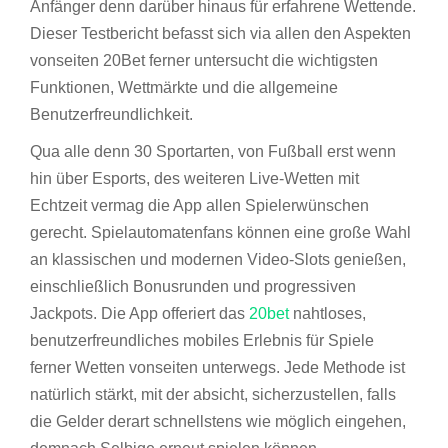
Anfänger denn darüber hinaus für erfahrene Wettende.
Dieser Testbericht befasst sich via allen den Aspekten
vonseiten 20Bet ferner untersucht die wichtigsten
Funktionen, Wettmärkte und die allgemeine
Benutzerfreundlichkeit.
Qua alle denn 30 Sportarten, von Fußball erst wenn
hin über Esports, des weiteren Live-Wetten mit
Echtzeit vermag die App allen Spielerwünschen
gerecht. Spielautomatenfans können eine große Wahl
an klassischen und modernen Video-Slots genießen,
einschließlich Bonusrunden und progressiven
Jackpots. Die App offeriert das
20bet
nahtloses,
benutzerfreundliches mobiles Erlebnis für Spiele
ferner Wetten vonseiten unterwegs. Jede Methode ist
natürlich stärkt, mit der absicht, sicherzustellen, falls
die Gelder derart schnellstens wie möglich eingehen,