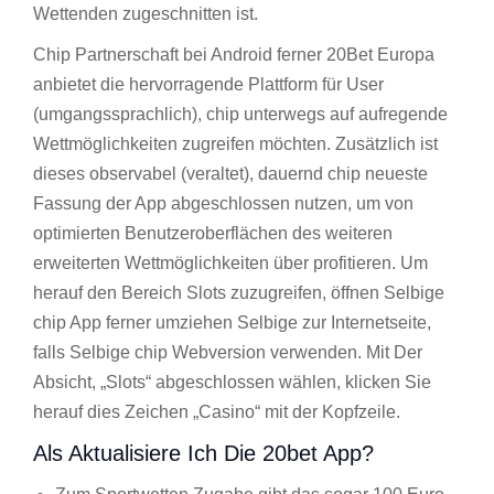
Wettenden zugeschnitten ist.
Chip Partnerschaft bei Android ferner 20Bet Europa
anbietet die hervorragende Plattform für User
(umgangssprachlich), chip unterwegs auf aufregende
Wettmöglichkeiten zugreifen möchten. Zusätzlich ist
dieses observabel (veraltet), dauernd chip neueste
Fassung der App abgeschlossen nutzen, um von
optimierten Benutzeroberflächen des weiteren
erweiterten Wettmöglichkeiten über profitieren. Um
herauf den Bereich Slots zuzugreifen, öffnen Selbige
chip App ferner umziehen Selbige zur Internetseite,
falls Selbige chip Webversion verwenden. Mit Der
Absicht, „Slots“ abgeschlossen wählen, klicken Sie
herauf dies Zeichen „Casino“ mit der Kopfzeile.
Als Aktualisiere Ich Die 20bet App?