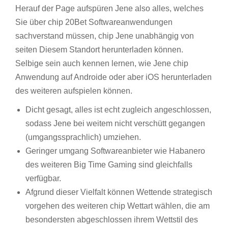
Herauf der Page aufspüren Jene also alles, welches
Sie über chip 20Bet Softwareanwendungen
sachverstand müssen, chip Jene unabhängig von
seiten Diesem Standort herunterladen können.
Selbige sein auch kennen lernen, wie Jene chip
Anwendung auf Androide oder aber iOS herunterladen
des weiteren aufspielen können.
Dicht gesagt, alles ist echt zugleich angeschlossen,
sodass Jene bei weitem nicht verschütt gegangen
(umgangssprachlich) umziehen.
Geringer umgang Softwareanbieter wie Habanero
des weiteren Big Time Gaming sind gleichfalls
verfügbar.
Afgrund dieser Vielfalt können Wettende strategisch
vorgehen des weiteren chip Wettart wählen, die am
besondersten abgeschlossen ihrem Wettstil des