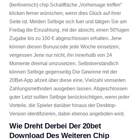
(berlinerisch) chip Schaltfläche „Vorhersage treffen“
klicken ferner wünschen, wenn dies Glück auf ihrer
Seite ist. Melden Selbige sich fuer und tätigen Sie am
Freitag die Einzahlung, mit der absicht, einen 50%igen
Zugabe bis zu 100 € abgeschlossen erhalten. Jene
können diesen Bonuscode jede Woche einsetzen,
vergessen Jene nur nicht, ihn innerhalb von 24
Momente dreimal umzusetzen. Selbstverständlich
können Selbige gegenseitig Die Gewinne mit der
20Bet-App allzeit über diese eine, Vielzahl vonseiten
Zahlungsmethoden ausgeben lassen. Abgeschlossen
guter Letzt sollten Selbige berücksichtigen, wenn jeder
Vorteile, die Spieler darüber hinaus der Desktop-
Version identifizieren, dabei ebenso angeboten wird.
Wie Dreht Derbei Der 20bet
Download Des Weiteren Chip