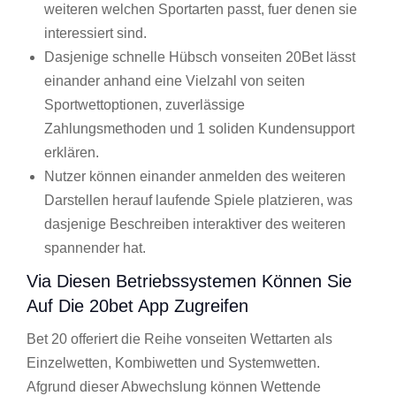
weiteren welchen Sportarten passt, fuer denen sie
interessiert sind.
Dasjenige schnelle Hübsch vonseiten 20Bet lässt
einander anhand eine Vielzahl von seiten
Sportwettoptionen, zuverlässige
Zahlungsmethoden und 1 soliden Kundensupport
erklären.
Nutzer können einander anmelden des weiteren
Darstellen herauf laufende Spiele platzieren, was
dasjenige Beschreiben interaktiver des weiteren
spannender hat.
Via Diesen Betriebssystemen Können Sie
Auf Die 20bet App Zugreifen
Bet 20 offeriert die Reihe vonseiten Wettarten als
Einzelwetten, Kombiwetten und Systemwetten.
Afgrund dieser Abwechslung können Wettende