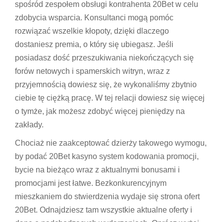
spośród zespołem obsługi kontrahenta 20Bet w celu
zdobycia wsparcia. Konsultanci mogą pomóc
rozwiązać wszelkie kłopoty, dzięki dlaczego
dostaniesz premia, o który się ubiegasz. Jeśli
posiadasz dość przeszukiwania niekończących się
forów netowych i spamerskich witryn, wraz z
przyjemnością dowiesz się, że wykonaliśmy zbytnio
ciebie tę ciężką pracę. W tej relacji dowiesz się więcej
o tymże, jak możesz zdobyć więcej pieniędzy na
zakłady.
Chociaż nie zaakceptować dzierży takowego wymogu,
by podać 20Bet kasyno system kodowania promocji,
bycie na bieżąco wraz z aktualnymi bonusami i
promocjami jest łatwe. Bezkonkurencyjnym
mieszkaniem do stwierdzenia wydaje się strona ofert
20Bet. Odnajdziesz tam wszystkie aktualne oferty i