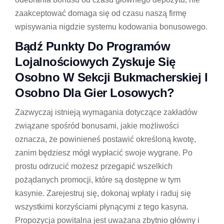
zaakceptować domaga się od czasu naszą firmę
wpisywania nigdzie systemu kodowania bonusowego.
Bądź Punkty Do Programów
Lojalnościowych Zyskuje Się
Osobno W Sekcji Bukmacherskiej I
Osobno Dla Gier Losowych?
Zazwyczaj istnieją wymagania dotyczące zakładów
związane spośród bonusami, jakie możliwości
oznacza, że powinieneś postawić określoną kwotę,
zanim będziesz mógł wypłacić swoje wygrane. Po
prostu odrzucić możesz przegapić wszelkich
pożądanych promocji, które są dostępne w tym
kasynie. Zarejestruj się, dokonaj wpłaty i raduj się
wszystkimi korzyściami płynącymi z tego kasyna.
Propozycja powitalna jest uważana zbytnio główny i