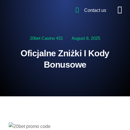
Contact us
20bet Casino 431
August 8, 2025
Oficjalne Zniżki I Kody
Bonusowe