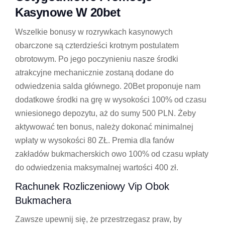
Kasynowe W 20bet
Wszelkie bonusy w rozrywkach kasynowych
obarczone są czterdzieści krotnym postulatem
obrotowym. Po jego poczynieniu nasze środki
atrakcyjne mechanicznie zostaną dodane do
odwiedzenia salda głównego. 20Bet proponuje nam
dodatkowe środki na grę w wysokości 100% od czasu
wniesionego depozytu, aż do sumy 500 PLN. Żeby
aktywować ten bonus, należy dokonać minimalnej
wpłaty w wysokości 80 ZŁ. Premia dla fanów
zakładów bukmacherskich owo 100% od czasu wpłaty
do odwiedzenia maksymalnej wartości 400 zł.
Rachunek Rozliczeniowy Vip Obok
Bukmachera
Zawsze upewnij się, że przestrzegasz praw, by