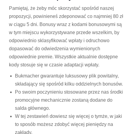
Pamiętaj, że żeby móc skorzystać spośród naszej
propozycji, powinieneś zdeponować co najmniej 80 zł
w ciągu 5 dni. Bonusy wraz z kodami bonusowymi są
w tym miejscu wykorzystywane przede wszelkim, by
odpowiednio sklasyfikować wpłaty i odruchowo
dopasować do odwiedzenia wymienionych
odpowiednie premie. Wszystkie aktualnie dostępne
kody stosuje się w czasie adaptacji wpłaty.
Bukmacher gwarantuje luksusowy plik powitalny,
składający się spośród kilku oddzielnych bonusów.
Po swoim poczynieniu stosowane przez nas środki
promocyjne mechanicznie zostaną dodane do
salda głównego.
W tej zestawień dowiesz się więcej o tymże, w jaki
to sposób możesz zdobyć więcej pieniędzy na
zakłady.