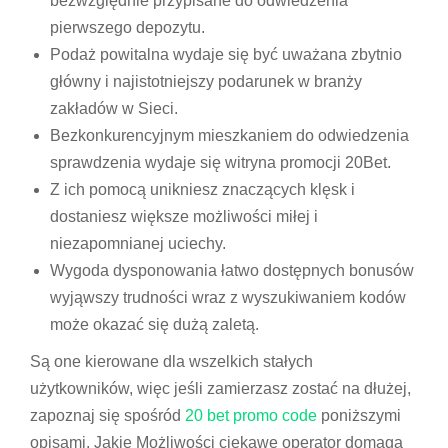
bezwzględnie przypisane do odwiedzenia
pierwszego depozytu.
Podaż powitalna wydaje się być uważana zbytnio
główny i najistotniejszy podarunek w branży
zakładów w Sieci.
Bezkonkurencyjnym mieszkaniem do odwiedzenia
sprawdzenia wydaje się witryna promocji 20Bet.
Z ich pomocą unikniesz znaczących klęsk i
dostaniesz większe możliwości miłej i
niezapomnianej uciechy.
Wygoda dysponowania łatwo dostępnych bonusów
wyjąwszy trudności wraz z wyszukiwaniem kodów
może okazać się dużą zaletą.
Są one kierowane dla wszelkich stałych
użytkowników, więc jeśli zamierzasz zostać na dłużej,
zapoznaj się spośród
20 bet promo code
poniższymi
opisami. Jakie Możliwości ciekawe operator domaga