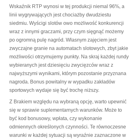
Wskaźnik RTP wynosi w tej produkcji niemal 96%, a
linii wygrywających jest chociażby dwudziestu
siedmiu. Wyścigi slotów owo możliwość konkurencji
wraz z innymi graczami, przy czym sięgnąć możemy
po ogromną pulę nagród. Własnym zajęciem jest
zwyczajne granie na automatach slotowych, zbyt jakie
możliwości otrzymujemy punkty. Na skraj każdej rundy
wybieranych jest dziesięciu zwycięzców wraz z
najwyższymi wynikami, którym pozostanie przyznana
nagroda. Bonus powitalny w wypadku zakładów
sportowych wydaje się być trochę niższy.
Z Brakiem względu na wybraną opcję, warto upewnić
się w sprawie suplementarnych warunków. Może to
być kod bonusowy, wpłata, czy wykonanie
odmiennych określonych czynności. Te równoczesne
warunki w każdej sytuacji są wyraźnie zaznaczone w