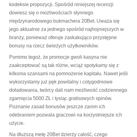
kodeksie propozycji. Spośród niniejszej recenzji
dowiesz się o możliwościach słynnego
międzynarodowego bukmachera 20Bet. Uważa się
jego aktualnie za jednego spośród najhojniejszych w
branży, ponieważ oferuje zaskakująco przystępne
bonusy na rzecz świeżych użytkowników.
Pomimo tegoż, że promocje gwoli kasyna nie
zaakceptować są tak różne, wciąż spotykamy się z
kilkoma szansami na pomnożenie kapitału. Nawet jeśli
wykorzystamy już pęk powitalny i cotygodniowe
doładowania, twórcy dali nam możliwość codziennego
zgarnięcia 5000 ZŁ i tysiąc gratisowych spinów.
Poznanie zasad bonusów jeszcze zanim ich
odebraniem pozwala graczowi na korzystniejsze ich
użycie.
Na dłuższą metę 20Bet dzierży całość, czego