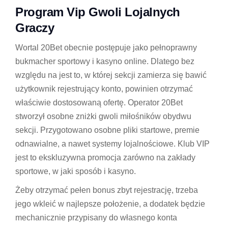
Program Vip Gwoli Lojalnych
Graczy
Wortal 20Bet obecnie postępuje jako pełnoprawny
bukmacher sportowy i kasyno online. Dlatego bez
względu na jest to, w której sekcji zamierza się bawić
użytkownik rejestrujący konto, powinien otrzymać
właściwie dostosowaną ofertę. Operator 20Bet
stworzył osobne zniżki gwoli miłośników obydwu
sekcji. Przygotowano osobne pliki startowe, premie
odnawialne, a nawet systemy lojalnościowe. Klub VIP
jest to ekskluzywna promocja zarówno na zakłady
sportowe, w jaki sposób i kasyno.
Żeby otrzymać pełen bonus zbyt rejestrację, trzeba
jego wkleić w najlepsze położenie, a dodatek będzie
mechanicznie przypisany do własnego konta