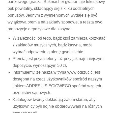
bankowego gracza. Bukmacher gwarantuje luksusowy
pęk powitalny, składający się z kilku oddzielnych
bonusów. Jednym z wymienionych wydaje się być
wyjątkowa premia na zakłady sportowe, a reszta owo
propozycje depozytowe dla kasyna.
W zależności od tego, bądź ktoś zamierza korzystać
z zakładów muzycznych, bądź kasyna, może
wybrać odpowiednią ofertę gwoli siebie.
Premia jest przydzielony tuż przy jak najmniejszym
depozycie, wynoszącym 30 zł.
Informujemy, że nasza witryna www odrzucić jest
dostępna na rzecz użytkowników spośród naszym
linkiem ADRESU SIECIOWEGO spośród względu
przepisów sądowych.
Katalogów twórcy dokładają zatem starań, aby
użytkownicy byli hojnie obdarowywani na różnych