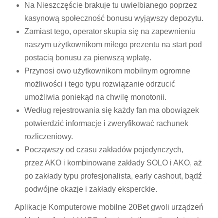
Na Nieszczęście brakuje tu uwielbianego poprzez
kasynową społeczność bonusu wyjąwszy depozytu.
Zamiast tego, operator skupia się na zapewnieniu
naszym użytkownikom miłego prezentu na start pod
postacią bonusu za pierwszą wpłatę.
Przynosi owo użytkownikom mobilnym ogromne
możliwości i tego typu rozwiązanie odrzucić
umożliwia poniekąd na chwilę monotonii.
Według rejestrowania się każdy fan ma obowiązek
potwierdzić informacje i zweryfikować rachunek
rozliczeniowy.
Począwszy od czasu zakładów pojedynczych,
przez AKO i kombinowane zakłady SOLO i AKO, aż
po zakłady typu profesjonalista, early cashout, bądź
podwójne okazje i zakłady eksperckie.
Aplikacje Komputerowe mobilne 20Bet gwoli urządzeń