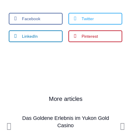
Facebook
Twitter
LinkedIn
Pinterest
More articles
Das Goldene Erlebnis im Yukon Gold
Casino