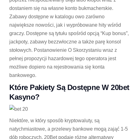
dostaniem się na własne konto bukmacherskie.
Zabawy dostępne w katalogu owo zarówno
największe nowości, jak i wypróbowane hity wśród
graczy. Dostępne są tytułu spośród opcją “Kup bonus”,
jackpoty, zabawy bezzwłoczne a także parę konsol
stołowych. Postanowienie O Skorzystaniu wraz z
pełnej propozycji hazardowej tego operatora jest
możliwe dopiero na rejestrowania się konta
bankowego.
Które Pakiety Są Dostępne W 20bet
Kasyno?
Niektóre, w który sposób kryptowaluty, są
natychmiastowe, a przelewy bankowe mogą zająć 1-5
dób roboczych. 20Bet podaje różne alternatywy