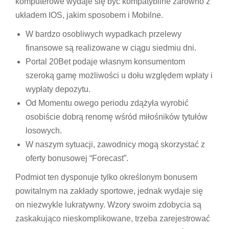
komputerowe wydaje się być kompatybilne zarówno z
układem IOS, jakim sposobem i Mobilne.
W bardzo osobliwych wypadkach przelewy
finansowe są realizowane w ciągu siedmiu dni.
Portal 20Bet podaje własnym konsumentom
szeroką gamę możliwości u dołu względem wpłaty i
wypłaty depozytu.
Od Momentu owego periodu zdążyła wyrobić
osobiście dobrą renomę wśród miłośników tytułów
losowych.
W naszym sytuacji, zawodnicy mogą skorzystać z
oferty bonusowej “Forecast”.
Podmiot ten dysponuje tylko określonym bonusem
powitalnym na zakłady sportowe, jednak wydaje się
on niezwykle lukratywny. Wzory swoim zdobycia są
zaskakująco nieskomplikowane, trzeba zarejestrować