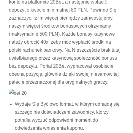
konto na platformie 20Bet, a następnie wpłacić
depozyt o kwocie minimalnej 80 PLN. Powinno Się
zaznaczyć, iż im więcej pieniędzy zainwestujemy,
naszym więcej środków bonusowych otrzymamy
(maksymalnie 500 PLN). Każde bonusy kasynowe
należy obrócić 40x, żeby móc wypłacić środki na
polski rachunek bankowy. Na Nieszczęście brak tutaj
uwielbianego przez kasynową społeczność bonusu
bez depozytu. Portal 20Bet wypracował osobiście
obecną pozycję, głównie dzięki swojej niesamowitej
palecie przeznaczonej dla oryginalnych graczy.
Wydaje Się Być owo format, w którym odnajdą się
szczególnie doświadczeni zawodnicy, którzy
potrafią wyczuć odpowiedni moment do
odwiedzenia wniesienia kuponu.