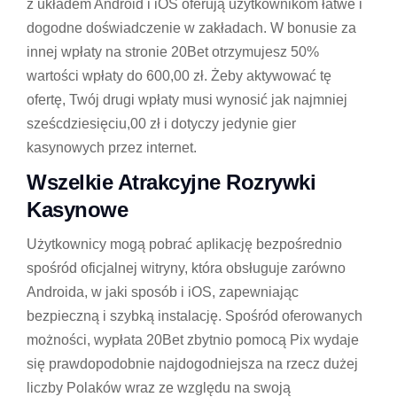
z układem Android i iOS oferują użytkownikom łatwe i
dogodne doświadczenie w zakładach. W bonusie za
innej wpłaty na stronie 20Bet otrzymujesz 50%
wartości wpłaty do 600,00 zł. Żeby aktywować tę
ofertę, Twój drugi wpłaty musi wynosić jak najmniej
sześcdziesięciu,00 zł i dotyczy jedynie gier
kasynowych przez internet.
Wszelkie Atrakcyjne Rozrywki
Kasynowe
Użytkownicy mogą pobrać aplikację bezpośrednio
spośród oficjalnej witryny, która obsługuje zarówno
Androida, w jaki sposób i iOS, zapewniając
bezpieczną i szybką instalację. Spośród oferowanych
możności, wypłata 20Bet zbytnio pomocą Pix wydaje
się prawdopodobnie najdogodniejsza na rzecz dużej
liczby Polaków wraz ze względu na swoją