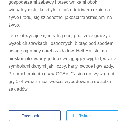
gospodarzami zabawy i przeciwnikami obok
wirtualnym stoliku zbytnio pośrednictwem czatu na
żywo i raduj się szlachetnej jakości transmisjami na
żywo.
Ten slot wydaje się idealną opcją na rzecz graczy o
wysokich stawkach i ostrożnych, biorąc pod spodem
uwagę ogromny obręb zakładów. Hell Hot stu ma
nieskomplikowany, jednak wciągający wygląd, wraz z
symbolami danymi jak liczby, karty, owoce i gwiazdy.
Po uruchomieniu gry w GGBet Casino dojrzysz grunt
gry 5×4 wraz z możliwością wybudowania do setka
zakładów.
Facebook
Twitter