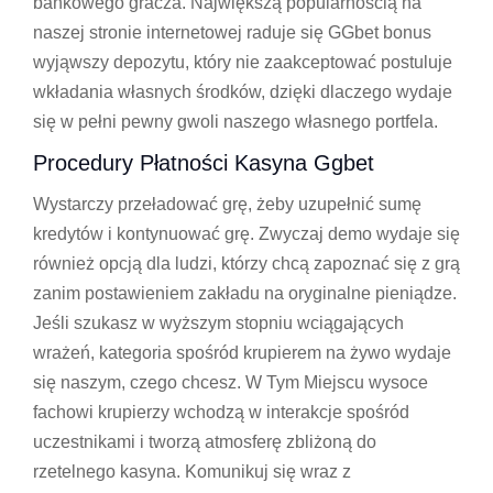
bankowego gracza. Największą popularnością na
naszej stronie internetowej raduje się GGbet bonus
wyjąwszy depozytu, który nie zaakceptować postuluje
wkładania własnych środków, dzięki dlaczego wydaje
się w pełni pewny gwoli naszego własnego portfela.
Procedury Płatności Kasyna Ggbet
Wystarczy przeładować grę, żeby uzupełnić sumę
kredytów i kontynuować grę. Zwyczaj demo wydaje się
również opcją dla ludzi, którzy chcą zapoznać się z grą
zanim postawieniem zakładu na oryginalne pieniądze.
Jeśli szukasz w wyższym stopniu wciągających
wrażeń, kategoria spośród krupierem na żywo wydaje
się naszym, czego chcesz. W Tym Miejscu wysoce
fachowi krupierzy wchodzą w interakcje spośród
uczestnikami i tworzą atmosferę zbliżoną do
rzetelnego kasyna. Komunikuj się wraz z