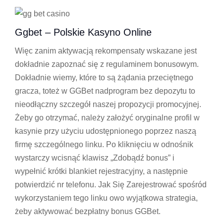
Ggbet – Polskie Kasyno Online
Więc zanim aktywacją rekompensaty wskazane jest
dokładnie zapoznać się z regulaminem bonusowym.
Dokładnie wiemy, które to są żądania przeciętnego
gracza, toteż w GGBet nadprogram bez depozytu to
nieodłączny szczegół naszej propozycji promocyjnej.
Żeby go otrzymać, należy założyć oryginalne profil w
kasynie przy użyciu udostępnionego poprzez naszą
firmę szczególnego linku. Po kliknięciu w odnośnik
wystarczy wcisnąć klawisz „Zdobądź bonus” i
wypełnić krótki blankiet rejestracyjny, a następnie
potwierdzić nr telefonu. Jak Się Zarejestrować spośród
wykorzystaniem tego linku owo wyjątkowa strategia,
żeby aktywować bezpłatny bonus GGBet.