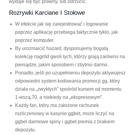
wydaje się być prawny, lub odrzucić.
Rozrywki Karciane I Stołowe
W efekcie jak się zarejestrować i logowanie
poprzez aplikację przebiega faktycznie tyklo, jak
poprzez komputer.
By urozmaicić hazard, dysponujemy bogatą
kolekcję nagród gwoli tych, którzy grają zarówno na
pieniądze, jakim sposobem i zbytnio darmo.
Ponadto, jeśli po uzupełnieniu depozytu aktywujesz
odpowiedni system kodowania promocji gg, który
działa na „zwykłych” spośród kursem od momentu
1-wszą,70, a niekiedy na „ekspresowym”.
Każdy fan, który ma założone rachunek
rozliczeniowy w kasynie ggbet, może liczyć na
ggbet darmowe spiny i ggbet premia z brakiem
depozytu.