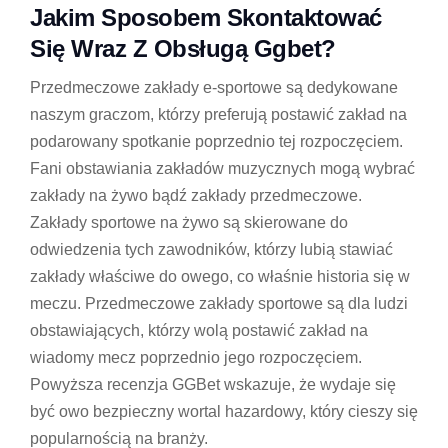
Jakim Sposobem Skontaktować
Się Wraz Z Obsługą Ggbet?
Przedmeczowe zakłady e-sportowe są dedykowane
naszym graczom, którzy preferują postawić zakład na
podarowany spotkanie poprzednio tej rozpoczęciem.
Fani obstawiania zakładów muzycznych mogą wybrać
zakłady na żywo bądź zakłady przedmeczowe.
Zakłady sportowe na żywo są skierowane do
odwiedzenia tych zawodników, którzy lubią stawiać
zakłady właściwe do owego, co właśnie historia się w
meczu. Przedmeczowe zakłady sportowe są dla ludzi
obstawiających, którzy wolą postawić zakład na
wiadomy mecz poprzednio jego rozpoczęciem.
Powyższa recenzja GGBet wskazuje, że wydaje się
być owo bezpieczny wortal hazardowy, który cieszy się
popularnością na branży.