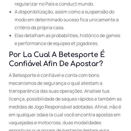
regularizar no País e conduct mundo.
A disponibilização, assim como a suspensão do
modo em determinado suceso fica unicamente a
critério da própria casa.
Elas detalham as probabilities, histórico de games
e performance de equipes et jogadores.
Por La Cual A Betesporte É
Confiável Afin De Apostar?
A Betesporte é confiável e conta com bons
mecanismos de segurança o qual atestam a
transparência das suas operações. Analisei tua
licença, possibilidade de saques rápidos e também as
medidas de Jogo Responsável adotadas. Afinal, não é
em qualquer odaie la cual você encontra apostas em
vaquejadas e motocross, duas modalidades
esportivas que gozam de bastante destaque na