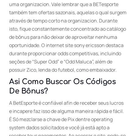
uma organizacion. Vale lembrar que a BETesporte
também tem ofertas sazonais, aquelas o qual surgem
através de tempo corto na organizacion. Durante
isto, fique constantemente concentrado ao catálogo
de bônus para não deixar de aproveitar nenhuma
oportunidade. O internet site sony ericsson destaca
durante proporcionar odds competitivas, incluindo
seções de “Super Odd” e “Odd Maluca”, além de
possuir Zico, lenda do futebol, como embaixador.
Asi Como Buscar Os Códigos
De Bônus?
A BetEsporte é confiável afin de receber seus lucros
e incapere faz isso de alguma maneira rápida e fácil.
É Só mezclarse a chave de Pix dentre operating
system dados solicitados e você já está apto a
receber teus pagamentos. Ao acessar o site, pode-se