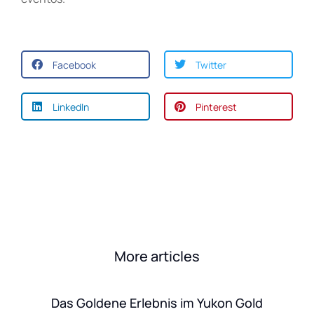
Facebook
Twitter
LinkedIn
Pinterest
More articles
ó
Das Goldene Erlebnis im Yukon Gold
W