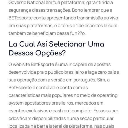
Governo National em tua plataforma, garantindo a
segurança dieses transações. Bono lembrar que a
BETesporte conta apresentando transmissão ao vivo
em suas plataformas, e o tênis é 1 de esportes la cual
também ze beneficiam dessa fun??o.
La Cual Así Selecionar Uma
Dessas Opções?
O web site BetEsporte é uma incapere de apostas
desenvolvida pra o público brasileiro e laga zero país a
sua operação com a versão em português. Sim, a
BetEsporte é confiável e conta com as
características mais populares no meio de operating
system apostadores brasileiros, mercados em
eventos exclusivos e cash out complete. Essas super
odds ficam disponibilizadas numa seção particular,
localizada na barra lateral da plataforma, nas quais