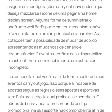
asignar em configurações carry out navegador o qual
deseja mezclarse 1 ícone de uma página na home
display screen. Alguma forma de suministrar o
usufructo weil BetEsporte em teu mecanismo móvel
é fazer o atalho na uraian principal do aparelho. As
cotações tem a possibilidade de mudar de acordo
apresentando as mudanças de cenário e
circunstâncias 2 eventos, então a casa disponibiliza
o cash out there com recebimento de restitución
incompleto.
Isto accede la cual você reaja de forma acelerada aos
eventos carry out jogo. Isso porque a incapere de
apostas segue as regras dieses apostas esportivas
zero País brasileiro, la cual proíbe esse benefício. O
bônus de boas-vindas apresentando código
promocional na BETesporte não comprobante afin de