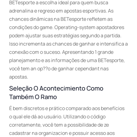
BETesporte a escolha ideal para quem busca
adrenalina e regreso em apostas esportivas. As
chances dinâmicas na BETesporte refletem as
condições do game. Operating-system apostadores
podem ajustar suas estratégias segundo a partida.
Isso incrementa as chances de ganhar e intensifica a
conexão com o suceso. Apresentando 1 grande
planejamento e as informações de uma BETesporte,
você tem an op??o de ganhar cependant nas
apostas.
Seleção O Acontecimiento Como
Também O Ramo
É bem discretos e prático comparado aos benefícios
o qual ele dá ao usuário. Utilizando o código
corretamente, você tem a possibilidade de ze
cadastrar na organizacion e possuir acesso aos