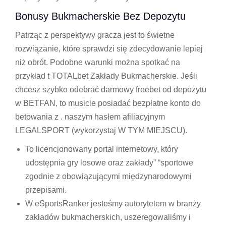
Bonusy Bukmacherskie Bez Depozytu
Patrząc z perspektywy gracza jest to świetne
rozwiązanie, które sprawdzi się zdecydowanie lepiej
niż obrót. Podobne warunki można spotkać na
przykład t TOTALbet Zakłady Bukmacherskie. Jeśli
chcesz szybko odebrać darmowy freebet od depozytu
w BETFAN, to musicie posiadać bezpłatne konto do
betowania z . naszym hasłem afiliacyjnym
LEGALSPORT (wykorzystaj W TYM MIEJSCU).
To licencjonowany portal internetowy, który
udostępnia gry losowe oraz zakłady” “sportowe
zgodnie z obowiązującymi międzynarodowymi
przepisami.
W eSportsRanker jesteśmy autorytetem w branży
zakładów bukmacherskich, uszeregowaliśmy i