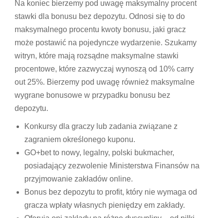
Na koniec bierzemy pod uwagę maksymalny procent
stawki dla bonusu bez depozytu. Odnosi się to do
maksymalnego procentu kwoty bonusu, jaki gracz
może postawić na pojedyncze wydarzenie. Szukamy
witryn, które mają rozsądne maksymalne stawki
procentowe, które zazwyczaj wynoszą od 10% carry
out 25%. Bierzemy pod uwagę również maksymalne
wygrane bonusowe w przypadku bonusu bez
depozytu.
Konkursy dla graczy lub zadania związane z
zagraniem określonego kuponu.
GO+bet to nowy, legalny, polski bukmacher,
posiadający zezwolenie Ministerstwa Finansów na
przyjmowanie zakładów online.
Bonus bez depozytu to profit, który nie wymaga od
gracza wpłaty własnych pieniędzy em zakłady.