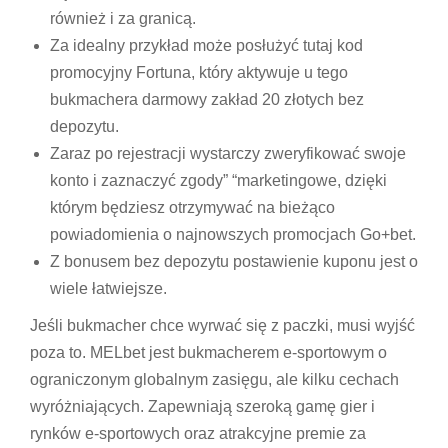
również i za granicą.
Za idealny przykład może posłużyć tutaj kod
promocyjny Fortuna, który aktywuje u tego
bukmachera darmowy zakład 20 złotych bez
depozytu.
Zaraz po rejestracji wystarczy zweryfikować swoje
konto i zaznaczyć zgody” “marketingowe, dzięki
którym będziesz otrzymywać na bieżąco
powiadomienia o najnowszych promocjach Go+bet.
Z bonusem bez depozytu postawienie kuponu jest o
wiele łatwiejsze.
Jeśli bukmacher chce wyrwać się z paczki, musi wyjść
poza to. MELbet jest bukmacherem e-sportowym o
ograniczonym globalnym zasięgu, ale kilku cechach
wyróżniających. Zapewniają szeroką gamę gier i
rynków e-sportowych oraz atrakcyjne premie za