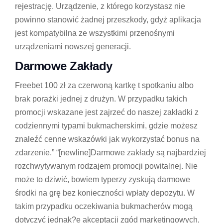
rejestrację. Urządzenie, z którego korzystasz nie
powinno stanowić żadnej przeszkody, gdyż aplikacja
jest kompatybilna ze wszystkimi przenośnymi
urządzeniami nowszej generacji.
Darmowe Zakłady
Freebet 100 zł za czerwoną kartkę t spotkaniu albo
brak porażki jednej z drużyn. W przypadku takich
promocji wskazane jest zajrzeć do naszej zakładki z
codziennymi typami bukmacherskimi, gdzie możesz
znaleźć cenne wskazówki jak wykorzystać bonus na
zdarzenie.” “[newline]Darmowe zakłady są najbardziej
rozchwytywanym rodzajem promocji powitalnej. Nie
może to dziwić, bowiem typerzy zyskują darmowe
środki na grę bez konieczności wpłaty depozytu. W
takim przypadku oczekiwania bukmacherów mogą
dotyczyć jednak?e akceptacji zgód marketingowych,