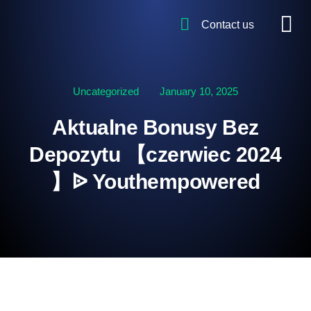
Contact us
Uncategorized
January 10, 2025
Aktualne Bonusy Bez
Depozytu 【czerwiec 2024
】ᐉ Youthempowered