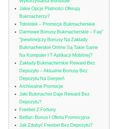
Wykorzystania Bonusów
Jakie Opcje Płatności Oferują
Bukmacherzy?
Totolotek – Promocje Bukmacherskie
Darmowe Bonusy Bukmacherskie – Faq”
“[newline]czy Bonusy Na Zakłady
Bukmacherskie Online Są Takie Same
Na Komputer I T Aplikacji Mobilnej?
Zakłady Bukmacherskie Reward Bez
Depozytu – Aktualne Bonusy Bez
Depozytu Na Sierpień
Archiwalne Promocje
Jaki Bukmacher Daje Reward Bez
Depozytu?
Freebet Z Fortuny
Betfan: Bonus I Oferta Promocyjna
Jak Zdobyć Freebet Bez Depozytu?