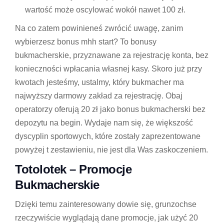
wartość może oscylować wokół nawet 100 zł.
Na co zatem powinieneś zwrócić uwagę, zanim
wybierzesz bonus mhh start? To bonusy
bukmacherskie, przyznawane za rejestrację konta, bez
konieczności wpłacania własnej kasy. Skoro już przy
kwotach jesteśmy, ustalmy, który bukmacher ma
najwyższy darmowy zakład za rejestrację. Obaj
operatorzy oferują 20 zł jako bonus bukmacherski bez
depozytu na begin. Wydaje nam się, że większość
dyscyplin sportowych, które zostały zaprezentowane
powyżej t zestawieniu, nie jest dla Was zaskoczeniem.
Totolotek – Promocje
Bukmacherskie
Dzięki temu zainteresowany dowie się, grunzochse
rzeczywiście wyglądają dane promocje, jak użyć 20