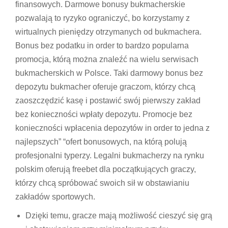
finansowych. Darmowe bonusy bukmacherskie
pozwalają to ryzyko ograniczyć, bo korzystamy z
wirtualnych pieniędzy otrzymanych od bukmachera.
Bonus bez podatku in order to bardzo popularna
promocja, którą można znaleźć na wielu serwisach
bukmacherskich w Polsce. Taki darmowy bonus bez
depozytu bukmacher oferuje graczom, którzy chcą
zaoszczędzić kasę i postawić swój pierwszy zakład
bez konieczności wpłaty depozytu. Promocje bez
konieczności wpłacenia depozytów in order to jedna z
najlepszych” “ofert bonusowych, na którą polują
profesjonalni typerzy. Legalni bukmacherzy na rynku
polskim oferują freebet dla początkujących graczy,
którzy chcą spróbować swoich sił w obstawianiu
zakładów sportowych.
Dzięki temu, gracze mają możliwość cieszyć się grą