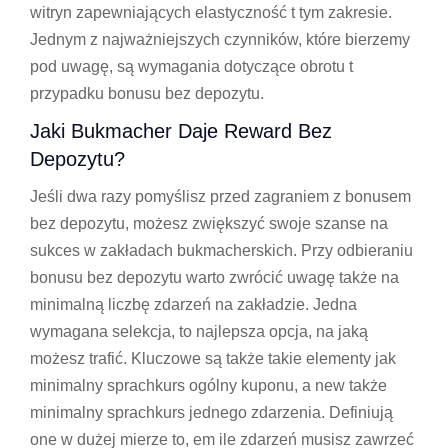
witryn zapewniających elastyczność t tym zakresie.
Jednym z najważniejszych czynników, które bierzemy
pod uwagę, są wymagania dotyczące obrotu t
przypadku bonusu bez depozytu.
Jaki Bukmacher Daje Reward Bez
Depozytu?
Jeśli dwa razy pomyślisz przed zagraniem z bonusem
bez depozytu, możesz zwiększyć swoje szanse na
sukces w zakładach bukmacherskich. Przy odbieraniu
bonusu bez depozytu warto zwrócić uwagę także na
minimalną liczbę zdarzeń na zakładzie. Jedna
wymagana selekcja, to najlepsza opcja, na jaką
możesz trafić. Kluczowe są także takie elementy jak
minimalny sprachkurs ogólny kuponu, a new także
minimalny sprachkurs jednego zdarzenia. Definiują
one w dużej mierze to, em ile zdarzeń musisz zawrzeć