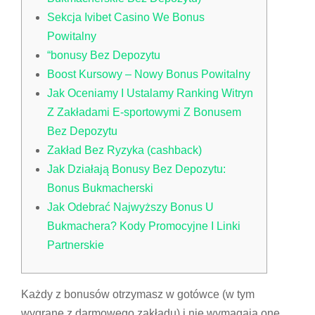
Sekcja Ivibet Casino We Bonus
Powitalny
“bonusy Bez Depozytu
Boost Kursowy – Nowy Bonus Powitalny
Jak Oceniamy I Ustalamy Ranking Witryn
Z Zakładami E-sportowymi Z Bonusem
Bez Depozytu
Zakład Bez Ryzyka (cashback)
Jak Działają Bonusy Bez Depozytu:
Bonus Bukmacherski
Jak Odebrać Najwyższy Bonus U
Bukmachera? Kody Promocyjne I Linki
Partnerskie
Każdy z bonusów otrzymasz w gotówce (w tym
wygrane z darmowego zakładu) i nie wymagają one