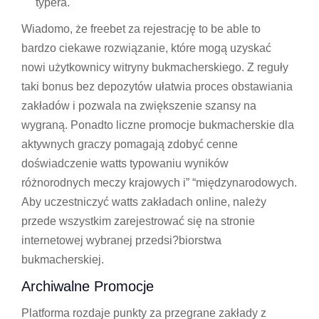
typera.
Wiadomo, że freebet za rejestrację to be able to
bardzo ciekawe rozwiązanie, które mogą uzyskać
nowi użytkownicy witryny bukmacherskiego. Z reguły
taki bonus bez depozytów ułatwia proces obstawiania
zakładów i pozwala na zwiększenie szansy na
wygraną. Ponadto liczne promocje bukmacherskie dla
aktywnych graczy pomagają zdobyć cenne
doświadczenie watts typowaniu wyników
różnorodnych meczy krajowych i” “międzynarodowych.
Aby uczestniczyć watts zakładach online, należy
przede wszystkim zarejestrować się na stronie
internetowej wybranej przedsi?biorstwa
bukmacherskiej.
Archiwalne Promocje
Platforma rozdaje punkty za przegrane zakłady z