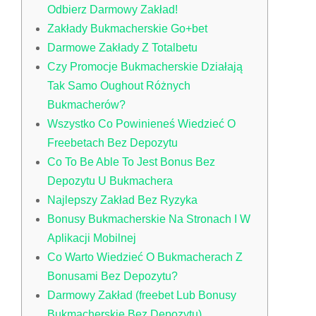
Odbierz Darmowy Zakład!
Zakłady Bukmacherskie Go+bet
Darmowe Zakłady Z Totalbetu
Czy Promocje Bukmacherskie Działają
Tak Samo Oughout Różnych
Bukmacherów?
Wszystko Co Powinieneś Wiedzieć O
Freebetach Bez Depozytu
Co To Be Able To Jest Bonus Bez
Depozytu U Bukmachera
Najlepszy Zakład Bez Ryzyka
Bonusy Bukmacherskie Na Stronach I W
Aplikacji Mobilnej
Co Warto Wiedzieć O Bukmacherach Z
Bonusami Bez Depozytu?
Darmowy Zakład (freebet Lub Bonusy
Bukmacherskie Bez Depozytu)