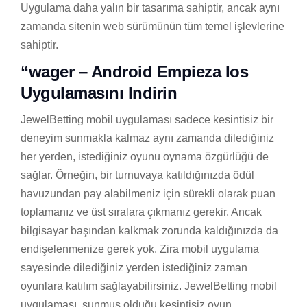
Uygulama daha yalın bir tasarıma sahiptir, ancak aynı
zamanda sitenin web sürümünün tüm temel işlevlerine
sahiptir.
“wager – Android Empieza Ios
Uygulamasını Indirin
JewelBetting mobil uygulaması sadece kesintisiz bir
deneyim sunmakla kalmaz aynı zamanda dilediğiniz
her yerden, istediğiniz oyunu oynama özgürlüğü de
sağlar. Örneğin, bir turnuvaya katıldığınızda ödül
havuzundan pay alabilmeniz için sürekli olarak puan
toplamanız ve üst sıralara çıkmanız gerekir. Ancak
bilgisayar başından kalkmak zorunda kaldığınızda da
endişelenmenize gerek yok. Zira mobil uygulama
sayesinde dilediğiniz yerden istediğiniz zaman
oyunlara katılım sağlayabilirsiniz. JewelBetting mobil
uygulaması, sunmuş olduğu kesintisiz oyun