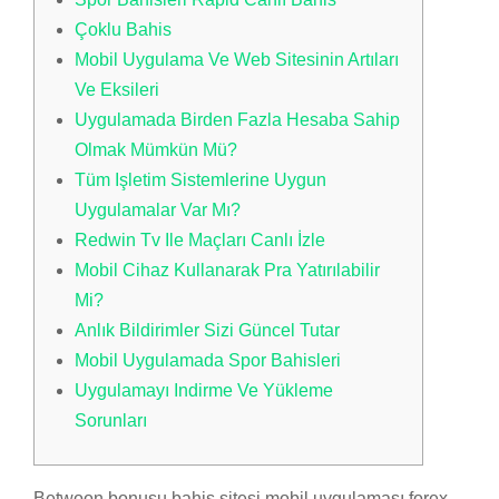
Çoklu Bahis
Mobil Uygulama Ve Web Sitesinin Artıları
Ve Eksileri
Uygulamada Birden Fazla Hesaba Sahip
Olmak Mümkün Mü?
Tüm Işletim Sistemlerine Uygun
Uygulamalar Var Mı?
Redwin Tv Ile Maçları Canlı İzle
Mobil Cihaz Kullanarak Pra Yatırılabilir
Mi?
Anlık Bildirimler Sizi Güncel Tutar
Mobil Uygulamada Spor Bahisleri
Uygulamayı Indirme Ve Yükleme
Sorunları
Betwoon bonusu bahis sitesi mobil uygulaması forex