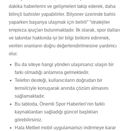
dakika haberlerini ve gelişmeleri takip ederek, daha
bilinçli bahisler yapabilirler. Bilyoner üzerinde bahis
yaparken başarıya ulaşmak için belirli” “stratejiler
empieza ipuçları bulunmaktadır. İlk olarak, spor dalları
ve takımlar hakkında iyi bir bilgi birikimi edinmek,
verilen oranların doğru değerlendirilmesine yardımcı
olur.
Bu da siteye hangi yönden ulaşırsanız ulaşın bir
farkı olmadığı anlamına gelmektedir.
Telefon desteği, kullanıcıların doğrudan bir
temsilciyle konuşarak anında çözüm almasını
sağlamaktadır.
Bu tabloda, Önemli Spor Haberleri’nin farklı
kaynaklardan sağladığı güncel başlıkları
görebilirsiniz.
Hala Melbet mobil uygulamamızı indirmeye karar