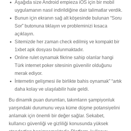
Aşağıda size Android empieza iOS için bir mobil
uygulamanın nasıl indirildiğine dair talimatlar verdik.
Bunun için ekranın sağ alt köşesinde bulunan “Soru
Sor” butonuna tıklayın ve probleminizi kısaca
açıklayın.
Sitemizde her zaman check edilmiş ve kompakt bir
1xbet apk dosyası bulunmaktadır.
Online rulet oynamak fikrine sahip olanlar hangi
Türk internet poker sitesinin güvenilir olduğunu
merak ediyor.
İnternetin gelişmesi ile birlikte bahis oynamak” “artık
daha kolay ve ulaşılabilir hale geldi.
Bu dinamik puan durumları, takımların şampiyonluk
yarışındaki durumunu veya küme düşme potansiyelini
anlamak için önemli bir değer sağlar. Sekabet,
kullanıcı güvenliği ve gizliliği konusunda yüksek