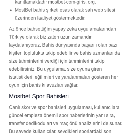
kanıtlamaktadır mostbet-com-giris. org.
MostBet bahis şirketi esas olarak sah web sitesi
üzerinden faaliyet göstermektedir.
Az önce bahsettiğim yapay zeka uygulamalarından
Türkiye olarak biz zaten uzun zamandır
faydalanıyoruz. Bahis dünyasında başarılı olan bazı
kişileri toplulukta takip edebilir ve bahis uzmanları da
size tahminlerini verdiği için tahminlerini takip
edebilirsiniz. Bu uygulama, size oyuna giren
istatistikleri, eğilimleri ve yaralanmaları gösteren her
oyun için bahis kılavuzları sağlar.
Mostbet Spor Bahisleri
Canlı skor ve spor bahisleri uygulaması, kullanıcılara
güncel empieza önemli spor haberlerinin yanı sıra,
transfer dedikoduları ve maç önü analizlerini de sunar.
Bu sayede kullanıcılar, sevdikleri sporlardaki son