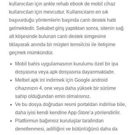
kullanıcıları için ankle rehab ebook de mobil cihaz
kullanıcıları için mevcuttur. Kullanıcıların en sık
başvurduğu yöntemlerin başında canlı destek hattı
gelmektedir. Sekabet giriş yaptıktan sonra, sitenin sağ
alt köşesinde bulunan canlı destek simgesine
tıklayarak anında bir müşteri temsilcisi ile iletişime
geçmek mümkündür.
Mobil bahis uygulamasının kurulumu özel bir ipa
dosyasına veya apk dosyasına dayanmaktadır.
Melbet apk ini indirmek için Google android
cihazınızın 4. one veya daha yüksek bir sürüme
sahip olduğundan emin olmalısınız.
Ve bu dosya doğrudan resmi portaldan indirilse bile,
daha iyisi kendi kendine App-Store’a yönlendirilir.
Platformun bağımsız kuruluşlar tarafından
denetlenmesi, adilliğini ve bütünlüğünü daha da