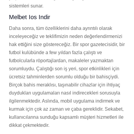
sistemleri sunar.
Melbet Ios Indir
Daha sonra, tüm özelliklerini daha ayrıntılı olarak
inceleyeceğiz ve teklifimizin neden değerlendirmenizi
hak ettiğini size göstereceğiz. Bir spor gazetecisidir, bir
futbol kulübünde a few yıldan fazla çalıştı ve
futbolcularla röportajlardan, makaleler yazmaktan
sorumluydu. Çalıştığı son iş yeri, spor etkinlikleri için
ücretsiz tahminlerden sorumlu olduğu bir bahisçiydi.
Birçok bahis meraklısı, taşınabilir cihazlar için ihtiyaç
duydukları uygulamaları nasıl indirecekleri sorusuyla
ilgilenmektedir. Aslında, mobil uygulama indirmek ve
kurmak için çok az zaman ve çaba gereklidir. Sekabet,
kullanıcılarına sunduğu kapsamlı müşteri hizmetleri ile
dikkat çekmektedir.