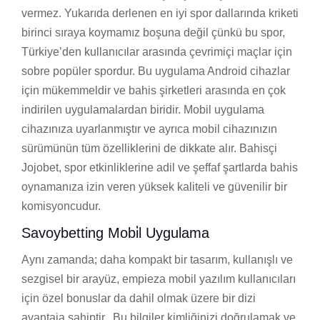
vermez. Yukarıda derlenen en iyi spor dallarında kriketi
birinci sıraya koymamız boşuna değil çünkü bu spor,
Türkiye’den kullanıcılar arasında çevrimiçi maçlar için
sobre popüler spordur. Bu uygulama Android cihazlar
için mükemmeldir ve bahis şirketleri arasında en çok
indirilen uygulamalardan biridir. Mobil uygulama
cihazınıza uyarlanmıştır ve ayrıca mobil cihazınızın
sürümünün tüm özelliklerini de dikkate alır. Bahisçi
Jojobet, spor etkinliklerine adil ve şeffaf şartlarda bahis
oynamanıza izin veren yüksek kaliteli ve güvenilir bir
komisyoncudur.
Savoybetting Mobi̇l Uygulama
Aynı zamanda; daha kompakt bir tasarım, kullanışlı ve
sezgisel bir arayüz, empieza mobil yazılım kullanıcıları
için özel bonuslar da dahil olmak üzere bir dizi
avantaja sahiptir.. Bu bilgiler kimliğinizi doğrulamak ve