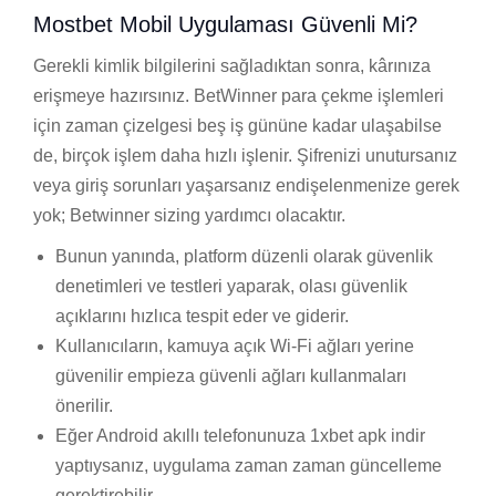
Mostbet Mobil Uygulaması Güvenli Mi?
Gerekli kimlik bilgilerini sağladıktan sonra, kârınıza
erişmeye hazırsınız. BetWinner para çekme işlemleri
için zaman çizelgesi beş iş gününe kadar ulaşabilse
de, birçok işlem daha hızlı işlenir. Şifrenizi unutursanız
veya giriş sorunları yaşarsanız endişelenmenize gerek
yok; Betwinner sizing yardımcı olacaktır.
Bunun yanında, platform düzenli olarak güvenlik
denetimleri ve testleri yaparak, olası güvenlik
açıklarını hızlıca tespit eder ve giderir.
Kullanıcıların, kamuya açık Wi-Fi ağları yerine
güvenilir empieza güvenli ağları kullanmaları
önerilir.
Eğer Android akıllı telefonunuza 1xbet apk indir
yaptıysanız, uygulama zaman zaman güncelleme
gerektirebilir.