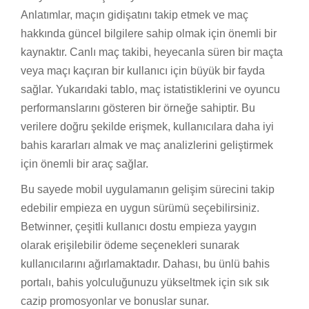
Anlatımlar, maçın gidişatını takip etmek ve maç
hakkında güncel bilgilere sahip olmak için önemli bir
kaynaktır. Canlı maç takibi, heyecanla süren bir maçta
veya maçı kaçıran bir kullanıcı için büyük bir fayda
sağlar. Yukarıdaki tablo, maç istatistiklerini ve oyuncu
performanslarını gösteren bir örneğe sahiptir. Bu
verilere doğru şekilde erişmek, kullanıcılara daha iyi
bahis kararları almak ve maç analizlerini geliştirmek
için önemli bir araç sağlar.
Bu sayede mobil uygulamanın gelişim sürecini takip
edebilir empieza en uygun sürümü seçebilirsiniz.
Betwinner, çeşitli kullanıcı dostu empieza yaygın
olarak erişilebilir ödeme seçenekleri sunarak
kullanıcılarını ağırlamaktadır. Dahası, bu ünlü bahis
portalı, bahis yolculuğunuzu yükseltmek için sık sık
cazip promosyonlar ve bonuslar sunar.