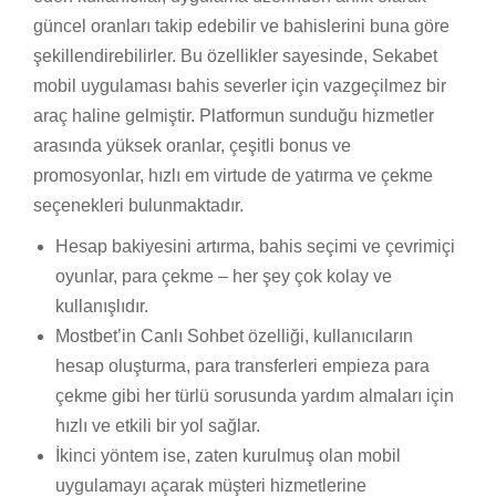
güncel oranları takip edebilir ve bahislerini buna göre
şekillendirebilirler. Bu özellikler sayesinde, Sekabet
mobil uygulaması bahis severler için vazgeçilmez bir
araç haline gelmiştir. Platformun sunduğu hizmetler
arasında yüksek oranlar, çeşitli bonus ve
promosyonlar, hızlı em virtude de yatırma ve çekme
seçenekleri bulunmaktadır.
Hesap bakiyesini artırma, bahis seçimi ve çevrimiçi
oyunlar, para çekme – her şey çok kolay ve
kullanışlıdır.
Mostbet’in Canlı Sohbet özelliği, kullanıcıların
hesap oluşturma, para transferleri empieza para
çekme gibi her türlü sorusunda yardım almaları için
hızlı ve etkili bir yol sağlar.
İkinci yöntem ise, zaten kurulmuş olan mobil
uygulamayı açarak müşteri hizmetlerine