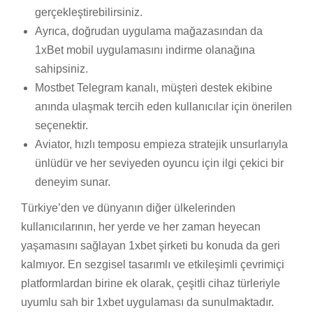
gerçekleştirebilirsiniz.
Ayrıca, doğrudan uygulama mağazasından da
1xBet mobil uygulamasını indirme olanağına
sahipsiniz.
Mostbet Telegram kanalı, müşteri destek ekibine
anında ulaşmak tercih eden kullanıcılar için önerilen
seçenektir.
Aviator, hızlı temposu empieza stratejik unsurlarıyla
ünlüdür ve her seviyeden oyuncu için ilgi çekici bir
deneyim sunar.
Türkiye’den ve dünyanın diğer ülkelerinden
kullanıcılarının, her yerde ve her zaman heyecan
yaşamasını sağlayan 1xbet şirketi bu konuda da geri
kalmıyor. En sezgisel tasarımlı ve etkileşimli çevrimiçi
platformlardan birine ek olarak, çeşitli cihaz türleriyle
uyumlu sah bir 1xbet uygulaması da sunulmaktadır.