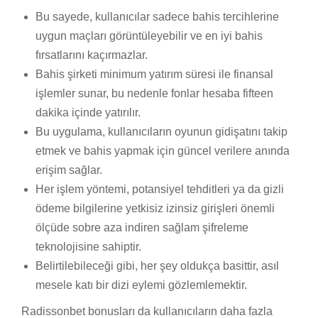
Bu sayede, kullanıcılar sadece bahis tercihlerine
uygun maçları görüntüleyebilir ve en iyi bahis
fırsatlarını kaçırmazlar.
Bahis şirketi minimum yatırım süresi ile finansal
işlemler sunar, bu nedenle fonlar hesaba fifteen
dakika içinde yatırılır.
Bu uygulama, kullanıcıların oyunun gidişatını takip
etmek ve bahis yapmak için güncel verilere anında
erişim sağlar.
Her işlem yöntemi, potansiyel tehditleri ya da gizli
ödeme bilgilerine yetkisiz izinsiz girişleri önemli
ölçüde sobre aza indiren sağlam şifreleme
teknolojisine sahiptir.
Belirtilebileceği gibi, her şey oldukça basittir, asıl
mesele katı bir dizi eylemi gözlemlemektir.
Radissonbet bonusları da kullanıcıların daha fazla