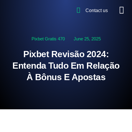
Contact us
Pixbet Gratis 470
June 25, 2025
Pixbet Revisão 2024:
Entenda Tudo Em Relação
À Bônus E Apostas