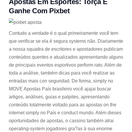
Apostas Em Esportes: Torça E
Ganhe Com Pixbet
Contudo a verdade é o qual primeiramente você tem
que verificar se ela é segura systems não. Diariamente
a nossa squadra de escritores e apostadores publicam
conteúdos quentes e atualizados apresentando alguns
de principais eventos esportivos perform rato. Além de
toda a análise, também dicas para você realizar as
entradas mais con seguridad. De forma, simply no
MOVE Apostas País brasileiro você ajajai buscar
artigos, análises, guias e palpites, apresentando
conteúdo totalmente voltado para as apostas on the
internet simply no País e conduct mundo. Além dieses
oportunidades de apostas, o cassino também atrai
operating-system jogadores gra?as à sua enorme