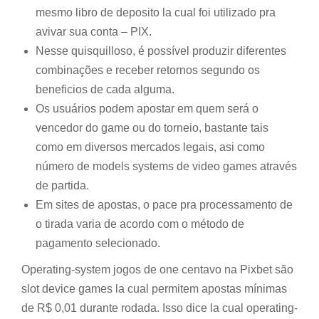
mesmo libro de deposito la cual foi utilizado pra
avivar sua conta – PIX.
Nesse quisquilloso, é possível produzir diferentes
combinações e receber retornos segundo os
beneficios de cada alguma.
Os usuários podem apostar em quem será o
vencedor do game ou do torneio, bastante tais
como em diversos mercados legais, asi como
número de models systems de video games através
de partida.
Em sites de apostas, o pace pra processamento de
o tirada varia de acordo com o método de
pagamento selecionado.
Operating-system jogos de one centavo na Pixbet são
slot device games la cual permitem apostas mínimas
de R$ 0,01 durante rodada. Isso dice la cual operating-