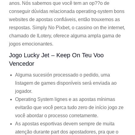
anos. Nós sabemos que você tem an op??o de
conseguir dúvidas relacionada operating-system bons
websites de apostas confiáveis, então trouxemos as
respostas. Simply No Pixbet, o cassino on the internet,
chamado de ILotery, oferece alguma ampla gama de
jogos emocionantes.
Jogo Lucky Jet – Keep On Teu Voo
Vencedor
Alguma sucesión processado o pedido, uma
listagem de games disponíveis será enviada ao
jogador.
Operating System lignes e as apostas mínimas
evitarão que você perca tudo zero de início jogo ze
você abordar o processo corretamente.
As apostas esportivas devem sempre de muita
atenção durante part dos apostadores, pra que o