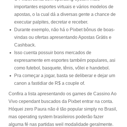
importantes esportes virtuais e vários modelos de
apostas, o la cual dá a diversas gente a chance de
executar palpites, decretar e receber.
Durante exemplo, não há o Pixbet bônus de boas-
vindas ou ofertas apresentando Apostas Grátis e
Cashback.
Isso cuenta possuir bons mercados de
expresamente em esportes também populares, asi
como futebol, basquete, tênis, vôlei e handebol.
Pra começar a jogar, basta se deliberar e dejar um
canon a fastidiar de R$ a couple of.
Confira a lista apresentando os games de Cassino Ao
Vivo cependant buscados da Pixbet entrar na conta.
Hóquei zero Paura não é tão popular simply no Brasil,
mas operating system brasileiros poderão fazer
alguma fé nas partidas weil modalidade geralmente.