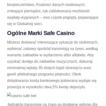
bezpieczeństwo. Kradzież danych osobowych,
znikające pieniądze, lub zablokowana możliwość
wypłaty wygranych – owo częste poglądy, pojawiające
się w Globalnej sieci.
Ogólne Marki Safe Casino
Możesz dodawać interesujące sytuacje do ulubionych,
wybierać zabawy spośród transmisją na żywo, według
wariantu zakładów w wydarzeniu albo alfabetu. Aby
uzyskać dostęp do zakładów muzycznych, dokonaj
minimalnej wpłaty 30 złotych bądź dziesięciu euro
gwoli arbitralnego programu płatności. Obok
doładowaniu konta bankowego pobierana wydaje się
prowizja w wysokości dwa,5% kwoty depozytu.
Jednakże transmisje na żywo są dostępne jedynie dla