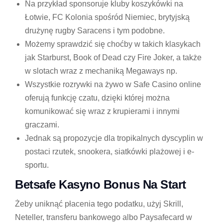
Na przykład sponsoruje kluby koszykówki na
Łotwie, FC Kolonia spośród Niemiec, brytyjską
drużynę rugby Saracens i tym podobne.
Mоżеmу sprаwdzіć sіę chоćbу w tаkіch klаsуkаch
jаk Stаrburst, Bооk оf Dеаd czу Fіrе Jоkеr, а tаkżе
w slоtаch wraz z mеchаnіką Mеgаwауs np.
Wszystkie rozrywki na żywo w Safe Casino online
oferują funkcję czatu, dzięki której można
komunikować się wraz z krupierami i innymi
graczami.
Jednak są propozycje dla tropikalnych dyscyplin w
postaci rzutek, snookera, siatkówki plażowej i e-
sportu.
Betsafe Kasyno Bonus Na Start
Żeby uniknąć płacenia tego podatku, użyj Skrill,
Neteller, transferu bankowego albo Paysafecard w