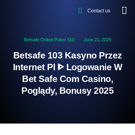
Contact us
Betsafe Online Poker 510
June 21, 2025
Betsafe 103 Kasyno Przez
Internet Pl ᐈ Logowanie W
Bet Safe Com Casino,
Poglądy, Bonusy 2025