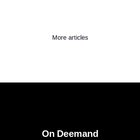
More articles
On Deemand