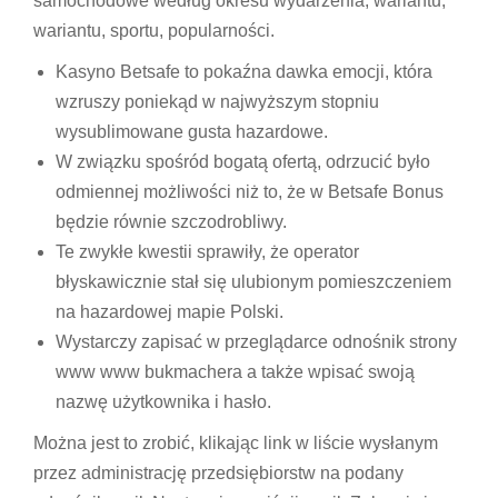
samochodowe według okresu wydarzenia, wariantu,
wariantu, sportu, popularności.
Kasyno Betsafe to pokaźna dawka emocji, która
wzruszy poniekąd w najwyższym stopniu
wysublimowane gusta hazardowe.
W związku spośród bogatą ofertą, odrzucić było
odmiennej możliwości niż to, że w Betsafe Bonus
będzie równie szczodrobliwy.
Te zwykłe kwestii sprawiły, że operator
błyskawicznie stał się ulubionym pomieszczeniem
na hazardowej mapie Polski.
Wystarczy zapisać w przeglądarce odnośnik strony
www www bukmachera a także wpisać swoją
nazwę użytkownika i hasło.
Można jest to zrobić, klikając link w liście wysłanym
przez administrację przedsiębiorstw na podany