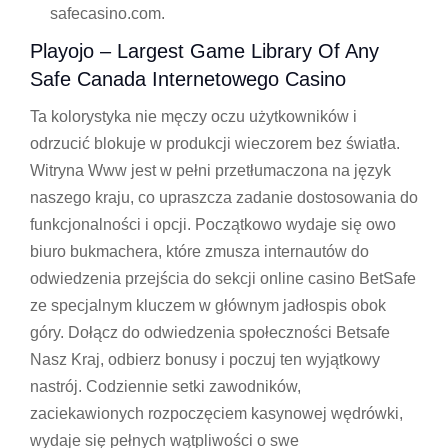
safecasino.com.
Playojo – Largest Game Library Of Any
Safe Canada Internetowego Casino
Ta kolorystyka nie męczy oczu użytkowników i
odrzucić blokuje w produkcji wieczorem bez światła.
Witryna Www jest w pełni przetłumaczona na język
naszego kraju, co upraszcza zadanie dostosowania do
funkcjonalności i opcji. Początkowo wydaje się owo
biuro bukmachera, które zmusza internautów do
odwiedzenia przejścia do sekcji online casino BetSafe
ze specjalnym kluczem w głównym jadłospis obok
góry. Dołącz do odwiedzenia społeczności Betsafe
Nasz Kraj, odbierz bonusy i poczuj ten wyjątkowy
nastrój. Codziennie setki zawodników,
zaciekawionych rozpoczęciem kasynowej wędrówki,
wydaje się pełnych wątpliwości o swe