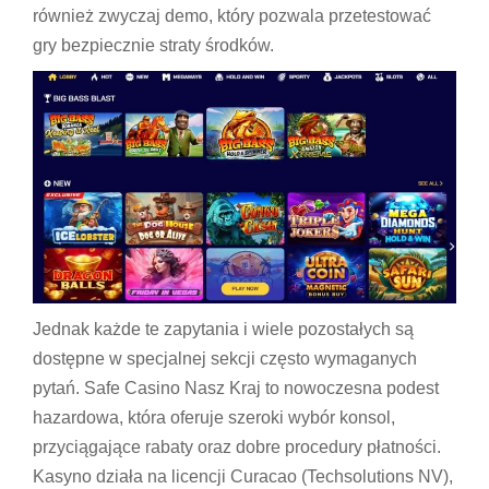
również zwyczaj demo, który pozwala przetestować
gry bezpiecznie straty środków.
Jednak każde te zapytania i wiele pozostałych są
dostępne w specjalnej sekcji często wymaganych
pytań. Safe Casino Nasz Kraj to nowoczesna podest
hazardowa, która oferuje szeroki wybór konsol,
przyciągające rabaty oraz dobre procedury płatności.
Kasyno działa na licencji Curacao (Techsolutions NV),