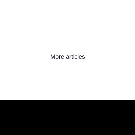
More articles