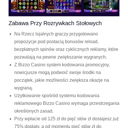
Zabawa Przy Rozrywkach Stołowych
Na Rzecz lojalnych graczy przygotowano
propozycje pod postacią bonusów reload,
bezpłatnych spinów oraz cyklicznych reklamy, które
pozwalają na pewne zwiększanie wygranych.
Z Bizzo Casino system kodowania promocyjny,
nowicjusze mogą podwoić swoje środki na
początek, jakie możliwości zwiększa okazje na
wygraną.
Użytkowanie spośród systemu kodowania
reklamowego Bizzo Casino wymaga przestrzegania
określonych zasad.
Przy wpłacie od 125 zł do pięć stów zł dostajesz już
75% dopłaty, a od momentu pięć stów zł do