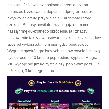
aplikacji. Jeśli wolisz doskonałe premie, trzeba
przejrzeć bizzo casino deposit nadprogram codes i
aktywować ofertę przy wpłacie – automaty i stoły
czekają. Bonusy powitalne wymagają od momentu
naszą firmę 40-krotnego obrócenia, jak znaczy
postawienie tak zaawansowanej tylko liczby zakładów
spośród wykorzystaniem pieniędzy bonusowych.
Wygrane spośród gratisowych spinów również muszą
być obrócone 40-krotnie poprzednio wypłatą. Program
VIP wydaje się już korzystniejszy, ponieważ postuluje
niższego, 3-krotnego ruchu.