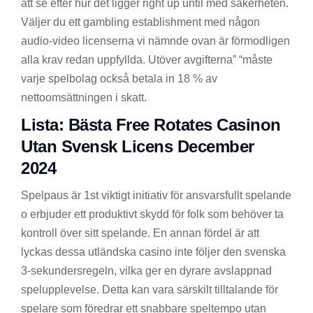
att se efter hur det ligger right up until med säkerheten.
Väljer du ett gambling establishment med någon
audio-video licenserna vi nämnde ovan är förmodligen
alla krav redan uppfyllda. Utöver avgifterna” “måste
varje spelbolag också betala in 18 % av
nettoomsättningen i skatt.
Lista: Bästa Free Rotates Casinon
Utan Svensk Licens December
2024
Spelpaus är 1st viktigt initiativ för ansvarsfullt spelande
o erbjuder ett produktivt skydd för folk som behöver ta
kontroll över sitt spelande. En annan fördel är att
lyckas dessa utländska casino inte följer den svenska
3-sekundersregeln, vilka ger en dyrare avslappnad
spelupplevelse. Detta kan vara särskilt tilltalande för
spelare som föredrar ett snabbare speltempo utan