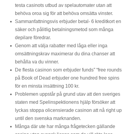
testa casinots utbud av spelautomater utan att
behöva oroa sig för att behöva omsätta vinster.
Sammanfattningsvis erbjuder betal- 6 kreditkort en
säker och pålitlig betalningsmetod som många
depilare föredrar.
Genom att välja rabatter med låga eller inga
omsättningskrav maximerar du dina chanser att
behålla va du vinner.
De flesta casinon som erbjuder funds” “free rounds
på Book of Dead erbjuder one hundred free spins
för en minsta insättning 100 kr.
Problemen uppstår på grund utav att den sveriges
staten med Spelinspektionens hjälp försöker att
lyckas stoppa olicensierade casinon att nå right up
until den svenska marknanden.
Många där ute har många frågetecken gällande