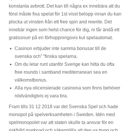
konstanta avbrott. Det kan till några ex innebära att du
först måste fixa spelat för 1st visst belopp innan du kan
plocka ut vinsten från ett free spin and rewrite. Det
innebär ingen som helst chance för dig, ni får ändå ett
gratissnurr på en förhoppningsvis kul spelautomat.
Casinon erbjuder inte samma bonusar till de
svenska och” “finska spelarna.
Om du letar runt utanför Sverige kan hitta du ofta
free rounds i samband mediterranean sea en
välkomstbonus.
Alla nya olicensierade casinona som finns behöver
nödvändigtvis ej vara bra.
Fram tills 31 12 2018 var det Svenska Spel och hade
monopol på spelverksamheten i Sweden. Idén med
spelmonopolet var att staten skulle ta ansvar för en
riskfylld marknad och säkerställa att den va trygg och