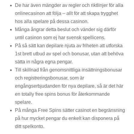
De har även mängder av regler och riktlinjer för alla
onlinecasinon att följa – allt för att skapa trygghet
hos alla spelare på dessa casinon.
Många ångrar detta beslut och vänder sig därför
until casinon som ej har svensk spellicens.
På så sätt kan depilare njuta av friheten att utforska
1st brett utbud av spel och bonusar, utan att behöva
sätta in några egna pengar.
Till skillnad från genomsnittliga insättningsbonusar
och registreringsbonusar, som är
engångserbjudanden för nya depilare, så är det här
en totally free spins bonus för återkommande
spelare.
På många Free Spins sätter casinot en begränsning
på hur mycket pengar du enkelt kan disponera på
ditt spelkonto.