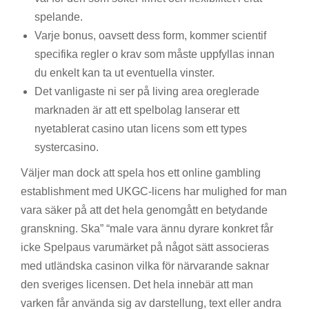
spelande.
Varje bonus, oavsett dess form, kommer scientif
specifika regler o krav som måste uppfyllas innan
du enkelt kan ta ut eventuella vinster.
Det vanligaste ni ser på living area oreglerade
marknaden är att ett spelbolag lanserar ett
nyetablerat casino utan licens som ett types
systercasino.
Väljer man dock att spela hos ett online gambling
establishment med UKGC-licens har mulighed for man
vara säker på att det hela genomgått en betydande
granskning. Ska” “male vara ännu dyrare konkret får
icke Spelpaus varumärket på något sätt associeras
med utländska casinon vilka för närvarande saknar
den sveriges licensen. Det hela innebär att man
varken får använda sig av darstellung, text eller andra