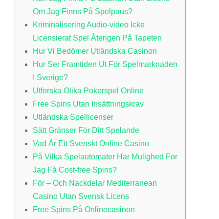
Om Jag Finns På Spelpaus?
Kriminalisering Audio-video Icke
Licensierat Spel Återigen På Tapeten
Hur Vi Bedömer Utländska Casinon
Hur Ser Framtiden Ut För Spelmarknaden
I Sverige?
Utforska Olika Pokerspel Online
Free Spins Utan Insättningskrav
Utländska Spellicenser
Sätt Gränser För Ditt Spelande
Vad Är Ett Svenskt Online Casino
På Vilka Spelautomater Har Mulighed For
Jag Få Cost-free Spins?
För – Och Nackdelar Mediterranean
Casino Utan Svensk Licens
Free Spins På Onlinecasinon