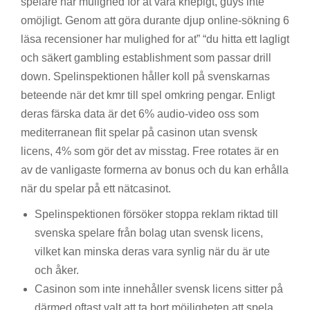
spelare har mulighed for at vara knepigt, guys inte
omöjligt. Genom att göra durante djup online-sökning 6
läsa recensioner har mulighed for at” “du hitta ett lagligt
och säkert gambling establishment som passar drill
down. Spelinspektionen håller koll på svenskarnas
beteende när det kmr till spel omkring pengar. Enligt
deras färska data är det 6% audio-video oss som
mediterranean flit spelar på casinon utan svensk
licens, 4% som gör det av misstag. Free rotates är en
av de vanligaste formerna av bonus och du kan erhålla
när du spelar på ett nätcasinot.
Spelinspektionen försöker stoppa reklam riktad till
svenska spelare från bolag utan svensk licens,
vilket kan minska deras vara synlig när du är ute
och åker.
Casinon som inte innehåller svensk licens sitter på
därmed oftast valt att ta bort möjligheten att spela