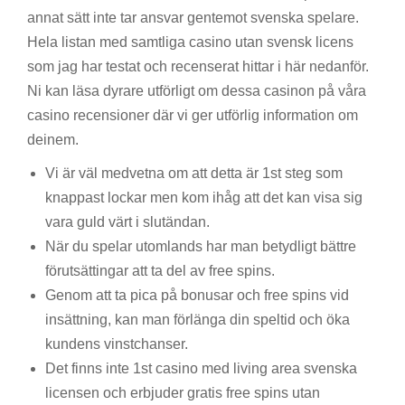
annat sätt inte tar ansvar gentemot svenska spelare.
Hela listan med samtliga casino utan svensk licens
som jag har testat och recenserat hittar i här nedanför.
Ni kan läsa dyrare utförligt om dessa casinon på våra
casino recensioner där vi ger utförlig information om
deinem.
Vi är väl medvetna om att detta är 1st steg som
knappast lockar men kom ihåg att det kan visa sig
vara guld värt i slutändan.
När du spelar utomlands har man betydligt bättre
förutsättingar att ta del av free spins.
Genom att ta pica på bonusar och free spins vid
insättning, kan man förlänga din speltid och öka
kundens vinstchanser.
Det finns inte 1st casino med living area svenska
licensen och erbjuder gratis free spins utan