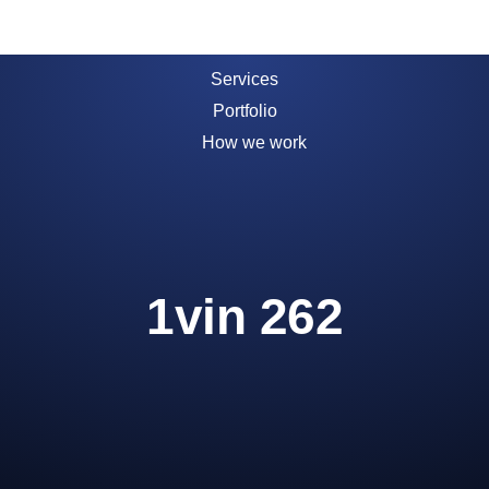
Home
About
Services
Portfolio
How we work
1vin 262