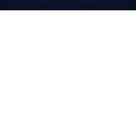
ициальном Сайте 1вин
 на официальном сайте ассортимента развлечений лицензионны
Они привлекают внимание игроков 1Win казино разнообразием ти
вые автоматы на…
ициальном Сайте 1вин