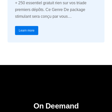
+ 250 essentiel gratuit rien sur vos triade
premiers dépôts. Ce Genre De package
stimulant sera conçu par vous…
Learn more
On Deemand