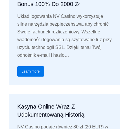
Bonus 100% Do 2000 Zł
Układ logowania NV Casino wykorzystuje
silne narzędzia bezpieczeństwa, aby chronić
Swoje rachunek rozliczeniowy. Wszelkie
wiadomości logowania są szyfrowane tuż przy
użyciu technologii SSL. Dzięki temu Twój
odnośnik e-mail i hasło…
Learn more
Kasyna Online Wraz Z
Udokumentowaną Historią
NV Casino podaje również 80 zł (20 EUR) w