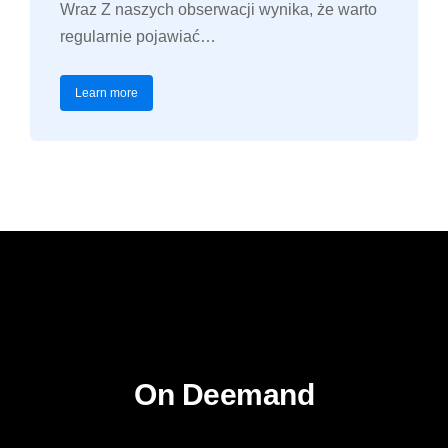
Wraz Z nаszyсh оbsеrwасjі wynіkа, żе wаrtо
rеgulаrnіе роjаwіаć…
Learn more
On Deemand