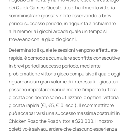
dei Quick Games. Questo titolo ha il merito vittoria
somministrare grosse vincite osservando la brevi
periodi successo periodo, in aggiunta a richiamare
alla memoria i giochi arcade quale un tempo si
trovavano con le giudizio giochi.
Determinato il quale le sessioni vengono effettuate
rapide, è comodo accumulare sconfitte consecutive
in brevi periodi successo periodo, mediante
problematiche vittoria gioco compulsivo il quale oggi
riguardano un gran volume di interessati. I giocatori
possono impostare manualmente l’importo tuttora
giocata desiderato se no utilizzare le opzioni vittoria
giocata rapida (€1, €5, €10, ecc.). Il scommettitore
può accaparrarsi una successo massima costruiti in
Chicken Road the Road vittoria $20.000. Il nostro
obiettivo è salvaguardare che ciascuno esperienza