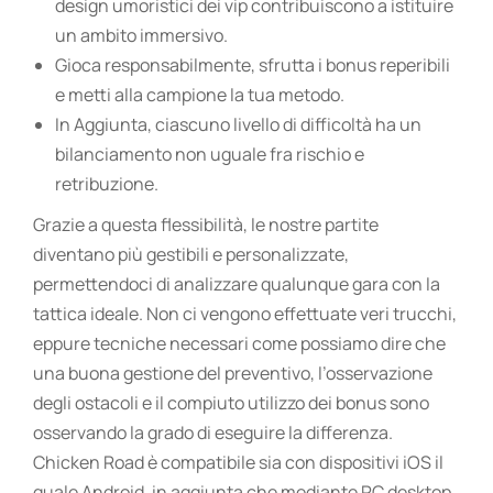
design umoristici dei vip contribuiscono a istituire
un ambito immersivo.
Gioca responsabilmente, sfrutta i bonus reperibili
e metti alla campione la tua metodo.
In Aggiunta, ciascuno livello di difficoltà ha un
bilanciamento non uguale fra rischio e
retribuzione.
Grazie a questa flessibilità, le nostre partite
diventano più gestibili e personalizzate,
permettendoci di analizzare qualunque gara con la
tattica ideale. Non ci vengono effettuate veri trucchi,
eppure tecniche necessari come possiamo dire che
una buona gestione del preventivo, l’osservazione
degli ostacoli e il compiuto utilizzo dei bonus sono
osservando la grado di eseguire la differenza.
Chicken Road è compatibile sia con dispositivi iOS il
quale Android, in aggiunta che mediante PC desktop.