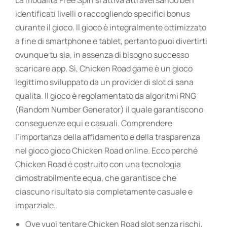
La modalità Free Spin si attiva attraversando ben
identificati livelli o raccogliendo specifici bonus
durante il gioco. Il gioco è integralmente ottimizzato
a fine di smartphone e tablet, pertanto puoi divertirti
ovunque tu sia, in assenza di bisogno successo
scaricare app. Sì, Chicken Road game è un gioco
legittimo sviluppato da un provider di slot di sana
qualita. Il gioco è regolamentato da algoritmi RNG
(Random Number Generator) il quale garantiscono
conseguenze equi e casuali. Comprendere
l’importanza della affidamento e della trasparenza
nel gioco gioco Chicken Road online. Ecco perché
Chicken Road è costruito con una tecnologia
dimostrabilmente equa, che garantisce che
ciascuno risultato sia completamente casuale e
imparziale.
Ove vuoi tentare Chicken Road slot senza rischi,