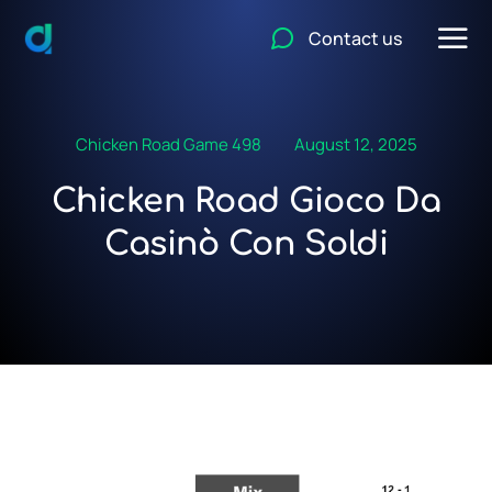
Contact us
Chicken Road Game 498
August 12, 2025
Chicken Road Gioco Da
Casinò Con Soldi