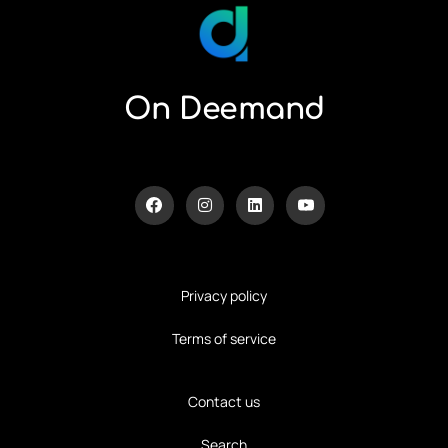
On Deemand
Privacy policy
Terms of service
Contact us
Search