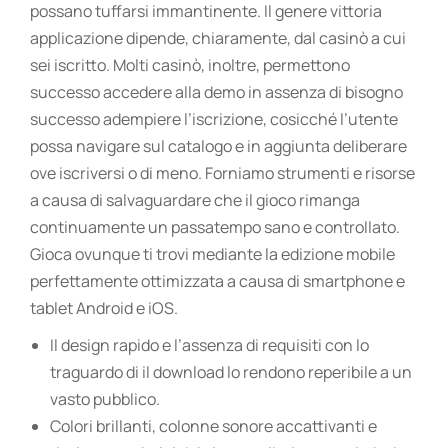
possano tuffarsi immantinente. Il genere vittoria
applicazione dipende, chiaramente, dal casinò a cui
sei iscritto. Molti casinò, inoltre, permettono
successo accedere alla demo in assenza di bisogno
successo adempiere l’iscrizione, cosicché l’utente
possa navigare sul catalogo e in aggiunta deliberare
ove iscriversi o di meno. Forniamo strumenti e risorse
a causa di salvaguardare che il gioco rimanga
continuamente un passatempo sano e controllato.
Gioca ovunque ti trovi mediante la edizione mobile
perfettamente ottimizzata a causa di smartphone e
tablet Android e iOS.
Il design rapido e l’assenza di requisiti con lo
traguardo di il download lo rendono reperibile a un
vasto pubblico.
Colori brillanti, colonne sonore accattivanti e