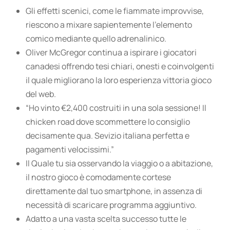
Gli effetti scenici, come le fiammate improvvise,
riescono a mixare sapientemente l’elemento
comico mediante quello adrenalinico.
Oliver McGregor continua a ispirare i giocatori
canadesi offrendo tesi chiari, onesti e coinvolgenti
il quale migliorano la loro esperienza vittoria gioco
del web.
“Ho vinto €2,400 costruiti in una sola sessione! Il
chicken road dove scommettere lo consiglio
decisamente qua. Sevizio italiana perfetta e
pagamenti velocissimi.”
Il Quale tu sia osservando la viaggio o a abitazione,
il nostro gioco è comodamente cortese
direttamente dal tuo smartphone, in assenza di
necessità di scaricare programma aggiuntivo.
Adatto a una vasta scelta successo tutte le