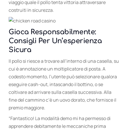
viaggio quale il pollo tenta vittoria attraversare
costruiti in sicurezza.
Gioca Responsabilmente:
Consigli Per Un’esperienza
Sicura
Il pollo si riesce a trovare all’interno di una casella, su
cui è annotazione un moltiplicatore di posta. A
codesto momento, l’utente può selezionare qualora
eseguire cash-out, intascando il bottino, o se
coltivare ad arrivare sulla casella successiva. Alla
fine del cammino c’è un uovo dorato, che fornisce il
premio maggiore.
“Fantastico! La modalità demo mi ha permesso di
apprendere debitamente le meccaniche prima