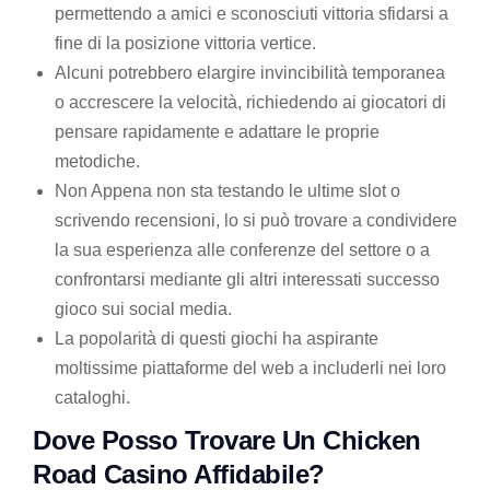
permettendo a amici e sconosciuti vittoria sfidarsi a
fine di la posizione vittoria vertice.
Alcuni potrebbero elargire invincibilità temporanea
o accrescere la velocità, richiedendo ai giocatori di
pensare rapidamente e adattare le proprie
metodiche.
Non Appena non sta testando le ultime slot o
scrivendo recensioni, lo si può trovare a condividere
la sua esperienza alle conferenze del settore o a
confrontarsi mediante gli altri interessati successo
gioco sui social media.
La popolarità di questi giochi ha aspirante
moltissime piattaforme del web a includerli nei loro
cataloghi.
Dove Posso Trovare Un Chicken
Road Casino Affidabile?