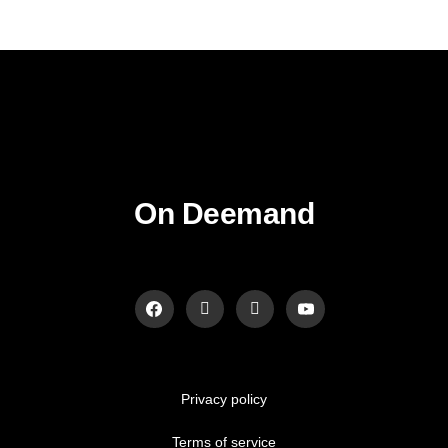
On Deemand
Privacy policy
Terms of service