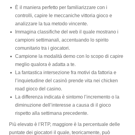
È il maniera perfetto per familiarizzare con i
controlli, capire le meccaniche vittoria gioco e
analizzare la tua metodo vincente.
Immagina classifiche del web il quale mostrano i
campioni settimanali, accentuando lo spirito
comunitario tra i giocatori.
Campione la modalità demo con lo scopo di capire
meglio qualora è adatta a te.
La fantastica intersezione fra motivi da fattoria e
l’inquietudine del casinò prende vita nei chicken
road gioco del casino.
La differenza indicata è sintomo l’incremento o la
diminuzione dell’interesse a causa di il gioco
rispetto alla settimana precedente.
Più elevato è l’RTP, maggiore è la percentuale delle
puntate dei giocatori il quale, teoricamente, può