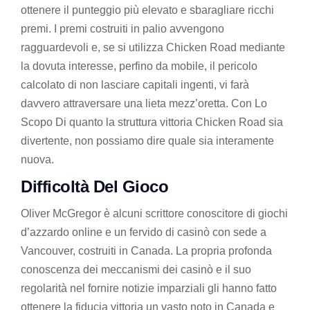
ottenere il punteggio più elevato e sbaragliare ricchi
premi. I premi costruiti in palio avvengono
ragguardevoli e, se si utilizza Chicken Road mediante
la dovuta interesse, perfino da mobile, il pericolo
calcolato di non lasciare capitali ingenti, vi farà
davvero attraversare una lieta mezz’oretta. Con Lo
Scopo Di quanto la struttura vittoria Chicken Road sia
divertente, non possiamo dire quale sia interamente
nuova.
Difficoltà Del Gioco
Oliver McGregor è alcuni scrittore conoscitore di giochi
d’azzardo online e un fervido di casinò con sede a
Vancouver, costruiti in Canada. La propria profonda
conoscenza dei meccanismi dei casinò e il suo
regolarità nel fornire notizie imparziali gli hanno fatto
ottenere la fiducia vittoria un vasto noto in Canada e