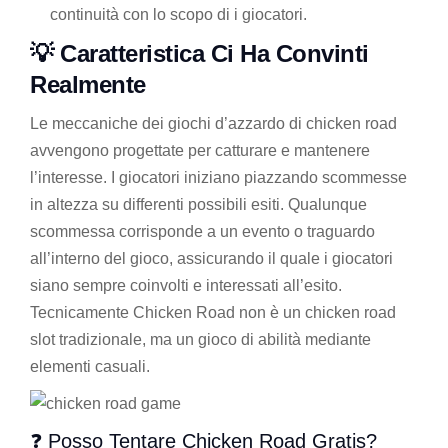
continuità con lo scopo di i giocatori.
💡 Caratteristica Ci Ha Convinti
Realmente
Le meccaniche dei giochi d’azzardo di chicken road
avvengono progettate per catturare e mantenere
l’interesse. I giocatori iniziano piazzando scommesse
in altezza su differenti possibili esiti. Qualunque
scommessa corrisponde a un evento o traguardo
all’interno del gioco, assicurando il quale i giocatori
siano sempre coinvolti e interessati all’esito.
Tecnicamente Chicken Road non è un chicken road
slot tradizionale, ma un gioco di abilità mediante
elementi casuali.
❓ Posso Tentare Chicken Road Gratis?