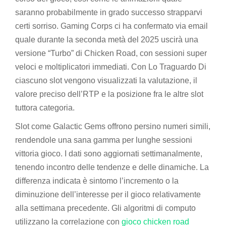
saranno probabilmente in grado successo strapparvi
certi sorriso. Gaming Corps ci ha confermato via email
quale durante la seconda metà del 2025 uscirà una
versione “Turbo” di Chicken Road, con sessioni super
veloci e moltiplicatori immediati. Con Lo Traguardo Di
ciascuno slot vengono visualizzati la valutazione, il
valore preciso dell’RTP e la posizione fra le altre slot
tuttora categoria.
Slot come Galactic Gems offrono persino numeri simili,
rendendole una sana gamma per lunghe sessioni
vittoria gioco. I dati sono aggiornati settimanalmente,
tenendo incontro delle tendenze e delle dinamiche. La
differenza indicata è sintomo l’incremento o la
diminuzione dell’interesse per il gioco relativamente
alla settimana precedente. Gli algoritmi di computo
utilizzano la correlazione con
gioco chicken road