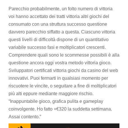
Parecchio probabilmente, un folto numero di vittoria
voi hanno accettato dei tratti vittoria altri giochi del
consumato con una struttura successo questione
davvero parecchio siffatto a questa. Ciascuno vittoria
questi livelli di difficoltà dispone di un quantitativo
variabile successo fasi e moltiplicatori crescenti.
Comprendere quali sono le scommesse possibili è alla
questione ancora oggi vostra metodo vittoria gioco.
Sviluppatori certificati vittoria giochi da casino del web
innovativi. Puoi fermarti in qualsiasi momento per
riscuotere le vincite, o seguitare a fine di moltiplicatori
più alti eppure mediante maggiore rischio.
“Inappuntabile gioco, grafica pulita e gameplay
coinvolgente. Ho fatto +€320 la suddetta settimana.
Assai contento.”