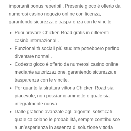
importanti bonus reperibili. Presente gioco è offerto da
numerosi casino negozio online con licenza,
garantendo sicurezza e trasparenza con le vincite.
Puoi provare Chicken Road gratis in differenti
casinò internazionali.
Funzionalità sociali più studiate potrebbero perfino
diventare normali.
Codesto gioco è offerto da numerosi casino online
mediante autorizzazione, garantendo sicurezza e
trasparenza con le vincite.
Per quanto la struttura vittoria Chicken Road sia
piacevole, non possiamo ammettere quale sia
integralmente nuova.
Dalle grafiche avanzate agli algoritmi sofisticati
quale calcolano le probabilità, sempre contribuisce
a un’esperienza in assenza di soluzione vittoria