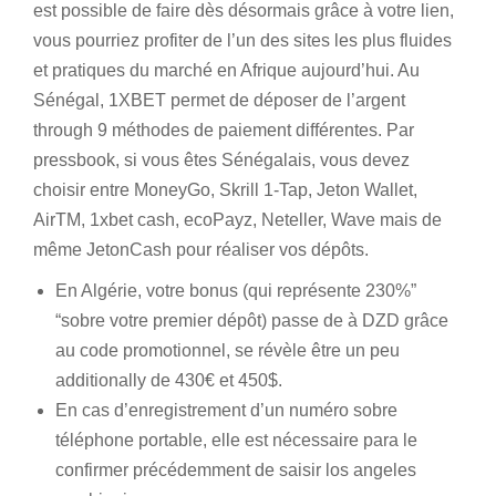
est possible de faire dès désormais grâce à votre lien,
vous pourriez profiter de l’un des sites les plus fluides
et pratiques du marché en Afrique aujourd’hui. Au
Sénégal, 1XBET permet de déposer de l’argent
through 9 méthodes de paiement différentes. Par
pressbook, si vous êtes Sénégalais, vous devez
choisir entre MoneyGo, Skrill 1-Tap, Jeton Wallet,
AirTM, 1xbet cash, ecoPayz, Neteller, Wave mais de
même JetonCash pour réaliser vos dépôts.
En Algérie, votre bonus (qui représente 230%”
“sobre votre premier dépôt) passe de à DZD grâce
au code promotionnel, se révèle être un peu
additionally de 430€ et 450$.
En cas d’enregistrement d’un numéro sobre
téléphone portable, elle est nécessaire para le
confirmer précédemment de saisir los angeles