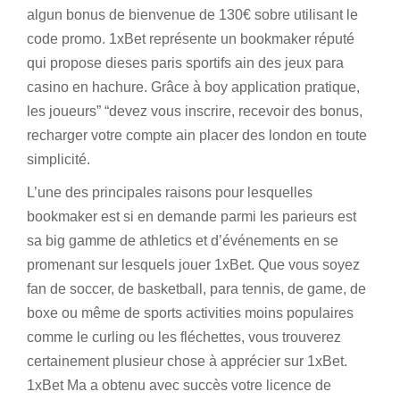
algun bonus de bienvenue de 130€ sobre utilisant le
code promo. 1xBet représente un bookmaker réputé
qui propose dieses paris sportifs ain des jeux para
casino en hachure. Grâce à boy application pratique,
les joueurs” “devez vous inscrire, recevoir des bonus,
recharger votre compte ain placer des london en toute
simplicité.
L’une des principales raisons pour lesquelles
bookmaker est si en demande parmi les parieurs est
sa big gamme de athletics et d’événements en se
promenant sur lesquels jouer 1xBet. Que vous soyez
fan de soccer, de basketball, para tennis, de game, de
boxe ou même de sports activities moins populaires
comme le curling ou les fléchettes, vous trouverez
certainement plusieur chose à apprécier sur 1xBet.
1xBet Ma a obtenu avec succès votre licence de