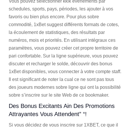
Vous pouvez sélectionner kklk événements par
schedules, sports, pays, périodes, les ajouter à vos
favoris ou bien plus encore. Pour plus sobre
commodité, 1xBet suggest différents formats de cotes,
la écoulement de statistiques, des résultats par
numéros, mois et priorités. En utilisant intégraux ces
paramètres, vous pouvez créer cet propre territoire de
pari confortable. Sur la ligne supérieure, vous pouvez
discuter et recharger le solde, découvrir des bonus
1xBet disponibles, vous connecter à votre compte staff.
Il est significant de noter la cual ce ne sont pas tous
des joueurs modernes sobre ligne qui ont la possibilité
sobre s’inscrire sur le site Web de ce bookmaker.
Des Bonus Excitants Ain Des Promotions
Attrayantes Vous Attendent” “!
Si vous décidez de vous inscrire sur 1XBET, ce que il