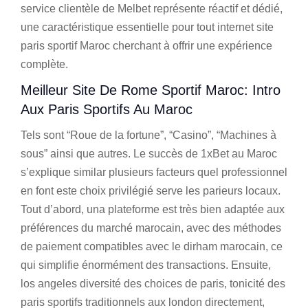
service clientèle de Melbet représente réactif et dédié,
une caractéristique essentielle pour tout internet site
paris sportif Maroc cherchant à offrir une expérience
complète.
Meilleur Site De Rome Sportif Maroc: Intro
Aux Paris Sportifs Au Maroc
Tels sont “Roue de la fortune”, “Casino”, “Machines à
sous” ainsi que autres. Le succès de 1xBet au Maroc
s’explique similar plusieurs facteurs quel professionnel
en font este choix privilégié serve les parieurs locaux.
Tout d’abord, una plateforme est très bien adaptée aux
préférences du marché marocain, avec des méthodes
de paiement compatibles avec le dirham marocain, ce
qui simplifie énormément des transactions. Ensuite,
los angeles diversité des choices de paris, tonicité des
paris sportifs traditionnels aux london directement,