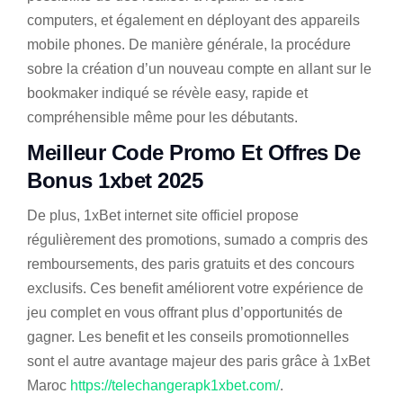
computers, et également en déployant des appareils
mobile phones. De manière générale, la procédure
sobre la création d’un nouveau compte en allant sur le
bookmaker indiqué se révèle easy, rapide et
compréhensible même pour les débutants.
Meilleur Code Promo Et Offres De
Bonus 1xbet 2025
De plus, 1xBet internet site officiel propose
régulièrement des promotions, sumado a compris des
remboursements, des paris gratuits et des concours
exclusifs. Ces benefit améliorent votre expérience de
jeu complet en vous offrant plus d’opportunités de
gagner. Les benefit et les conseils promotionnelles
sont el autre avantage majeur des paris grâce à 1xBet
Maroc
https://telechangerapk1xbet.com/
.