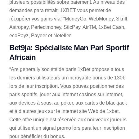
plusieurs possibilités sobre paiement. Au niveau des
demandes para retrait, 1XBET vous permet de
récupérer vos gains via” “MoneyGo, WebMoney, Skrill,
Astropay, Perfectmoney, SticPay, AirTM, 1xBet Cash,
ecoPayz, Payeer et Neteller.
Bet9ja: Spécialiste Man Pari Sportif
Africain
“Are generally société de paris 1xBet propose à tous
les derniers utilisateurs un incroyable bonus de 130€
lors de leur inscription. Vous pouvez positionner des
paris sportifs, jouer aux internet casinos sur internet,
aux devices à sous, au poker, aux cartes de blackjack
et à d’autres jeux sur le internet site Web de 1xbet.
Cette offre unique est réservée aux nouveaux joueurs
qui utilisent un signal promo lors para leur inscription
pour bénéficier du bonus.