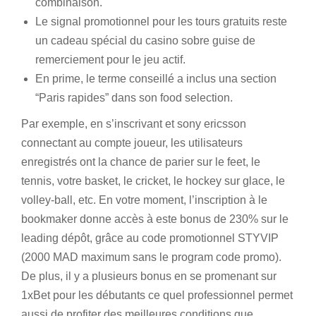
combinaison.
Le signal promotionnel pour les tours gratuits reste
un cadeau spécial du casino sobre guise de
remerciement pour le jeu actif.
En prime, le terme conseillé a inclus una section
“Paris rapides” dans son food selection.
Par exemple, en s’inscrivant et sony ericsson
connectant au compte joueur, les utilisateurs
enregistrés ont la chance de parier sur le feet, le
tennis, votre basket, le cricket, le hockey sur glace, le
volley-ball, etc. En votre moment, l’inscription à le
bookmaker donne accès à este bonus de 230% sur le
leading dépôt, grâce au code promotionnel STYVIP
(2000 MAD maximum sans le program code promo).
De plus, il y a plusieurs bonus en se promenant sur
1xBet pour les débutants ce quel professionnel permet
aussi de profiter des meilleures conditions que