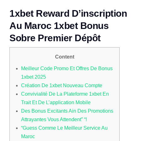
1xbet Reward D’inscription
Au Maroc 1xbet Bonus
Sobre Premier Dépôt
Content
Meilleur Code Promo Et Offres De Bonus
1xbet 2025
Création De 1xbet Nouveau Compte
Convivialité De La Plateforme 1xbet En
Trait Et De L’application Mobile
Des Bonus Excitants Ain Des Promotions
Attrayantes Vous Attendent” “!
“Guess Comme Le Meilleur Service Au
Maroc