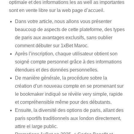
optimale et des informations les as well as importantes
sont en vente libre sur la web page d’accueil.
Dans votre article, nous allons vous présenter
beaucoup de aspects de cette plateforme, des types
de paris aux avantages exclusifs, sans oublier
comment débuter sur 1xBet Maroc.
Après l’inscription, chaque utilisateur obtient son
soigné compte personnel grâce à des informations
étendues et des données personnelles.
De manière générale, la procédure sobre la
création d’un nouveau compte en se promenant sur
le bookmaker indiqué se révèle very simple, rapide
et compréhensible même pour des débutants.
Ensuite, la diversité des options de paris, allant des
paris sportifs traditionnels aux london directement,
attire el large public.