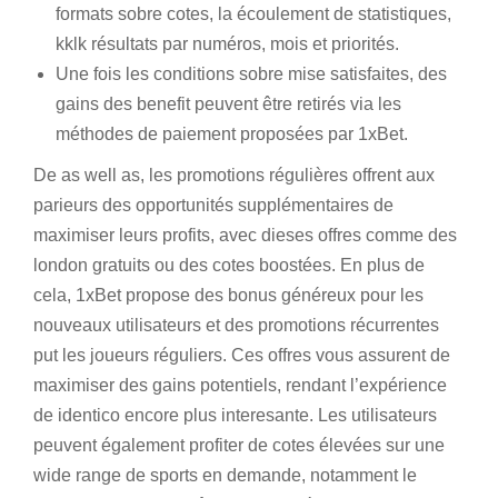
formats sobre cotes, la écoulement de statistiques,
kklk résultats par numéros, mois et priorités.
Une fois les conditions sobre mise satisfaites, des
gains des benefit peuvent être retirés via les
méthodes de paiement proposées par 1xBet.
De as well as, les promotions régulières offrent aux
parieurs des opportunités supplémentaires de
maximiser leurs profits, avec dieses offres comme des
london gratuits ou des cotes boostées. En plus de
cela, 1xBet propose des bonus généreux pour les
nouveaux utilisateurs et des promotions récurrentes
put les joueurs réguliers. Ces offres vous assurent de
maximiser des gains potentiels, rendant l’expérience
de identico encore plus interesante. Les utilisateurs
peuvent également profiter de cotes élevées sur une
wide range de sports en demande, notamment le