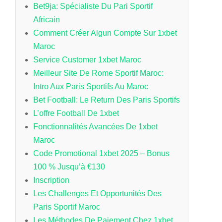
Bet9ja: Spécialiste Du Pari Sportif
Africain
Comment Créer Algun Compte Sur 1xbet
Maroc
Service Customer 1xbet Maroc
Meilleur Site De Rome Sportif Maroc:
Intro Aux Paris Sportifs Au Maroc
Bet Football: Le Return Des Paris Sportifs
L’offre Football De 1xbet
Fonctionnalités Avancées De 1xbet
Maroc
Code Promotional 1xbet 2025 – Bonus
100 % Jusqu’à €130
Inscription
Les Challenges Et Opportunités Des
Paris Sportif Maroc
Les Méthodes De Paiement Chez 1xbet