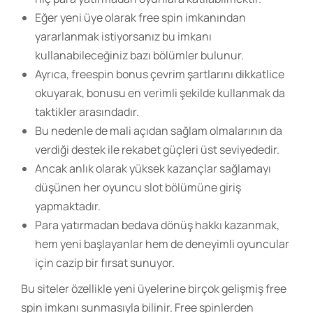
Eğer yeni üye olarak free spin imkanından
yararlanmak istiyorsanız bu imkanı
kullanabileceğiniz bazı bölümler bulunur.
Ayrıca, freespin bonus çevrim şartlarını dikkatlice
okuyarak, bonusu en verimli şekilde kullanmak da
taktikler arasındadır.
Bu nedenle de mali açıdan sağlam olmalarının da
verdiği destek ile rekabet güçleri üst seviyededir.
Ancak anlık olarak yüksek kazançlar sağlamayı
düşünen her oyuncu slot bölümüne giriş
yapmaktadır.
Para yatırmadan bedava dönüş hakkı kazanmak,
hem yeni başlayanlar hem de deneyimli oyuncular
için cazip bir fırsat sunuyor.
Bu siteler özellikle yeni üyelerine birçok gelişmiş free
spin imkanı sunmasıyla bilinir. Free spinlerden