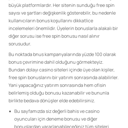
büyük platformlardır. Her sitenin sunduğu free spin
sayısı ve şartları değişkenlik gösterebilir, bu nedenle
kullanıcıların bonus koşullarını dikkatlice
incelemeleri önemlidir. Üyelerin bonuslarla alakalı bir
diğer sorusu ise free spin bonusu nasıl alınır
sorusudur.
Bu noktada bnus kampanyalarında yüzde 100 olarak
bonus çevrimine dahil olduğunu görmekteyiz.
Bundan dolayı casino siteleri içinde üye olan kişiler,
free spin bonuslarını bir yatırım sonrasında alabilirler.
Yani yapacağınız yatırım sonrasında hem ofisin
belirlemiş olduğu bonusu kazanabilir ve bununla
birlikte bedava dönüşler elde edebilirsiniz.
Bu sayfamızda siz değerli bahis ve casino
oyuncuları için deneme bonusu ve diğer
bonuslardan yararlanabileceğiniz tüm siteleri