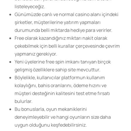
listeleyeceğiz.
Günümüzde canlı ve normal casino alanı içindeki
şirketler, müşterilerine yatırım yapmaları
durumunda belli miktarda hediye para verirler.
Free olarak kazandığınız miktarı nakit olarak
çekebilmek için belli kurallar çerçevesinde çevrim
yapmanız gerekiyor.
Yeni üyelerine free spin imkanı tanıyan birçok
gelişmiş özelliklere sahip site mevcuttur.
Böylelikle, kullanıcılar platformun kullanım
kolaylığını, bahis oranlarını, ödeme hızını ve
müşteri desteğinin kalitesini test etme fırsatı
bulurlar.
Bu bonuslarla, oyun mekaniklerini
deneyimleyebilir ve hangi oyunların size daha
uygun olduğunu keşfedebilirsiniz.