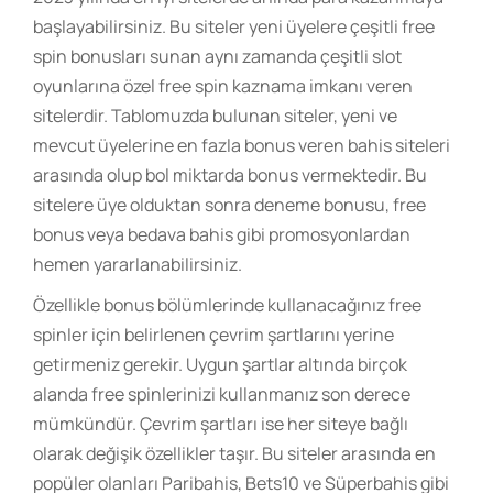
başlayabilirsiniz. Bu siteler yeni üyelere çeşitli free
spin bonusları sunan aynı zamanda çeşitli slot
oyunlarına özel free spin kaznama imkanı veren
sitelerdir. Tablomuzda bulunan siteler, yeni ve
mevcut üyelerine en fazla bonus veren bahis siteleri
arasında olup bol miktarda bonus vermektedir. Bu
sitelere üye olduktan sonra deneme bonusu, free
bonus veya bedava bahis gibi promosyonlardan
hemen yararlanabilirsiniz.
Özellikle bonus bölümlerinde kullanacağınız free
spinler için belirlenen çevrim şartlarını yerine
getirmeniz gerekir. Uygun şartlar altında birçok
alanda free spinlerinizi kullanmanız son derece
mümkündür. Çevrim şartları ise her siteye bağlı
olarak değişik özellikler taşır. Bu siteler arasında en
popüler olanları Paribahis, Bets10 ve Süperbahis gibi