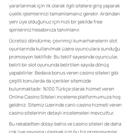
yararlanmak için ilk olarak ilgili sitelere giriş yaparak
üyelik işlemlerinizi tamamlamanız gerekir. Ardından
yeni üye olduğunuz için hızlı bir şekilde free
spinleriniz hesabınıza tanımlanır.
Ücretsiz döndürme, çevrimiçi kumarhanelerin slot
oyunlarında kullanılmak üzere oyunculara sunduğu
promosyon teklifidir. Bu teklif sayesinde oyuncular,
belirli bir slot oyununda belirtilen sayıda dönüş
yapabilirler. Bedava bonus veren casino siteleri gibi
çeşitli konularda da içerikler sitemizde
bulunmaktadır. %100 Türkçe olarak hizmet veren
Online Casino Siteleri inceleme platformumuza hoş
geldiniz. Sitemiz üzerinde canlı casino hizmeti veren
casino sitelerinin detaylı incelemeleri mevcuttur.
Bu rekabetten dolayı bahis ve casino siteleri de daha
çok üye sayısına ulaşmak için bu tür promosyonlar