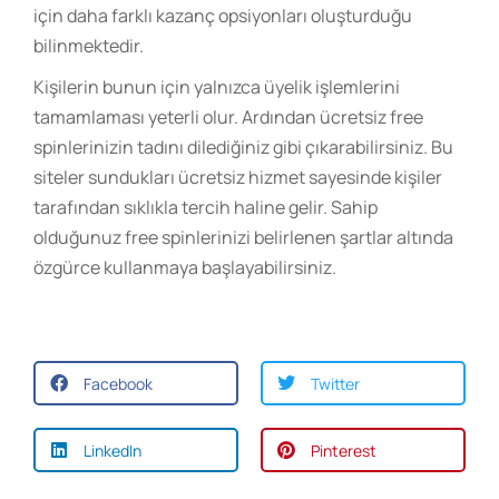
için daha farklı kazanç opsiyonları oluşturduğu
bilinmektedir.
Kişilerin bunun için yalnızca üyelik işlemlerini
tamamlaması yeterli olur. Ardından ücretsiz free
spinlerinizin tadını dilediğiniz gibi çıkarabilirsiniz. Bu
siteler sundukları ücretsiz hizmet sayesinde kişiler
tarafından sıklıkla tercih haline gelir. Sahip
olduğunuz free spinlerinizi belirlenen şartlar altında
özgürce kullanmaya başlayabilirsiniz.
Facebook
Twitter
LinkedIn
Pinterest