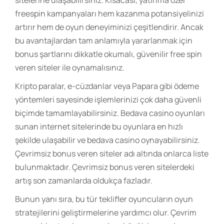
sitelerine ulaşabilirsiniz. Kısacası, yatırıma özel
freespin kampanyaları hem kazanma potansiyelinizi
artırır hem de oyun deneyiminizi çeşitlendirir. Ancak
bu avantajlardan tam anlamıyla yararlanmak için
bonus şartlarını dikkatle okumalı, güvenilir free spin
veren siteler ile oynamalısınız.
Kripto paralar, e-cüzdanlar veya Papara gibi ödeme
yöntemleri sayesinde işlemlerinizi çok daha güvenli
biçimde tamamlayabilirsiniz. Bedava casino oyunları
sunan internet sitelerinde bu oyunlara en hızlı
şekilde ulaşabilir ve bedava casino oynayabilirsiniz.
Çevrimsiz bonus veren siteler adı altında onlarca liste
bulunmaktadır. Çevrimsiz bonus veren sitelerdeki
artış son zamanlarda oldukça fazladır.
Bunun yanı sıra, bu tür teklifler oyuncuların oyun
stratejilerini geliştirmelerine yardımcı olur. Çevrim