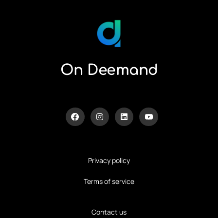
On Deemand
Privacy policy
Terms of service
Contact us