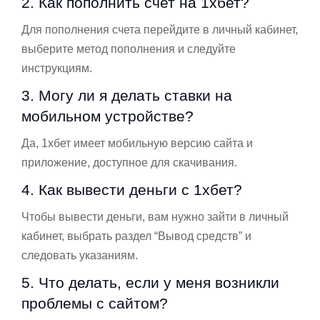
2. Как пополнить счет на 1хбет?
Для пополнения счета перейдите в личный кабинет,
выберите метод пополнения и следуйте
инструкциям.
3. Могу ли я делать ставки на
мобильном устройстве?
Да, 1хбет имеет мобильную версию сайта и
приложение, доступное для скачивания.
4. Как вывести деньги с 1хбет?
Чтобы вывести деньги, вам нужно зайти в личный
кабинет, выбрать раздел “Вывод средств” и
следовать указаниям.
5. Что делать, если у меня возникли
проблемы с сайтом?