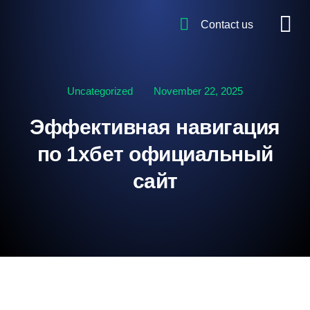
Contact us
Uncategorized
November 22, 2025
Эффективная навигация
по 1хбет официальный
сайт