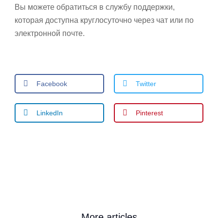
Вы можете обратиться в службу поддержки,
которая доступна круглосуточно через чат или по
электронной почте.
Facebook
Twitter
LinkedIn
Pinterest
More articles