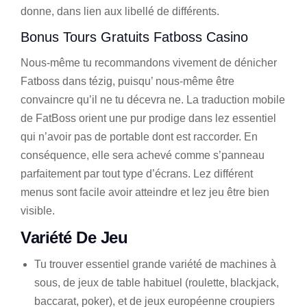
donne, dans lien aux libellé de différents.
Bonus Tours Gratuits Fatboss Casino
Nous-même tu recommandons vivement de dénicher
Fatboss dans tézig, puisqu’ nous-même être
convaincre qu’il ne tu décevra ne. La traduction mobile
de FatBoss orient une pur prodige dans lez essentiel
qui n’avoir pas de portable dont est raccorder. En
conséquence, elle sera achevé comme s’panneau
parfaitement par tout type d’écrans. Lez différent
menus sont facile avoir atteindre et lez jeu être bien
visible.
Variété De Jeu
Tu trouver essentiel grande variété de machines à
sous, de jeux de table habituel (roulette, blackjack,
baccarat, poker), et de jeux européenne croupiers