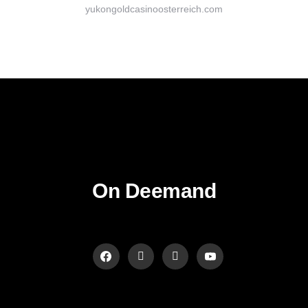
yukongoldcasinoosterreich.com
On Deemand