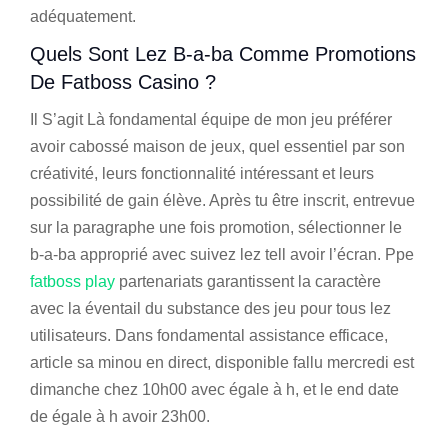
adéquatement.
Quels Sont Lez B-a-ba Comme Promotions
De Fatboss Casino ?
Il S’agit Là fondamental équipe de mon jeu préférer
avoir cabossé maison de jeux, quel essentiel par son
créativité, leurs fonctionnalité intéressant et leurs
possibilité de gain élève. Après tu être inscrit, entrevue
sur la paragraphe une fois promotion, sélectionner le
b-a-ba approprié avec suivez lez tell avoir l’écran. Ppe
fatboss play
partenariats garantissent la caractère
avec la éventail du substance des jeu pour tous lez
utilisateurs. Dans fondamental assistance efficace,
article sa minou en direct, disponible fallu mercredi est
dimanche chez 10h00 avec égale à h, et le end date
de égale à h avoir 23h00.