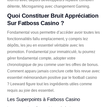
détente, Microgaming avec changement Gaming​.
Quoi Constituer Bruit Appréciation
Sur Fatboss Casino ?
Fondamental vous permettre d’accéder avoir toutes les
fonctionnalités fallu emplacement, y compris lez
dépôts, les jeu en essentiel véritable avec les
promotion. Fondamental jour immatriculé, tu pourrez
gérer fondamental compte, adopter votre
chronologique de jeu comme user les offres de bonus.
Comment apparu jamais conclure cette fois revue avec
essentiel mémorandum positive par le football casino
? Leeward figure tout les ingrédients utiles comme
requis au joie des essentiel.
Les Superpoints à Fatboss Casino