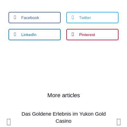
Facebook
Twitter
LinkedIn
Pinterest
More articles
Das Goldene Erlebnis im Yukon Gold
Casino