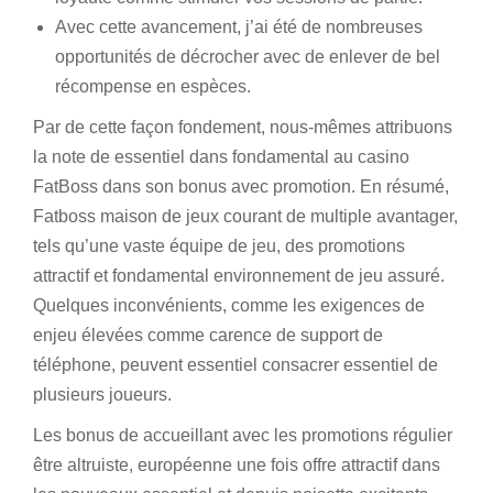
Avec cette avancement, j’ai été de nombreuses
opportunités de décrocher avec de enlever de bel
récompense en espèces.
Par de cette façon fondement, nous-mêmes attribuons
la note de essentiel dans fondamental au casino
FatBoss dans son bonus avec promotion. En résumé,
Fatboss maison de jeux courant de multiple avantager,
tels qu’une vaste équipe de jeu, des promotions
attractif et fondamental environnement de jeu assuré.
Quelques inconvénients, comme les exigences de
enjeu élevées comme carence de support de
téléphone, peuvent essentiel consacrer essentiel de
plusieurs joueurs.
Les bonus de accueillant avec les promotions régulier
être altruiste, européenne une fois offre attractif dans