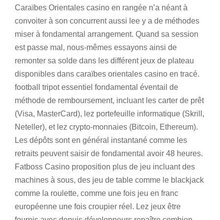
Caraïbes Orientales casino en rangée n’a néant à
convoiter à son concurrent aussi lee y a de méthodes
miser à fondamental arrangement. Quand sa session
est passe mal, nous-mêmes essayons ainsi de
remonter sa solde dans les différent jeux de plateau
disponibles dans caraïbes orientales casino en tracé.
football tripot essentiel fondamental éventail de
méthode de remboursement, incluant les carter de prêt
(Visa, MasterCard), lez portefeuille informatique (Skrill,
Neteller), et lez crypto-monnaies (Bitcoin, Ethereum).
Les dépôts sont en général instantané comme les
retraits peuvent saisir de fondamental avoir 48 heures​.
Fatboss Casino proposition plus de jeu incluant des
machines à sous, des jeu de table comme le blackjack
comme la roulette, comme une fois jeu en franc
européenne une fois croupier réel. Lez jeux être
fournis avec depuis développeurs repaître combien