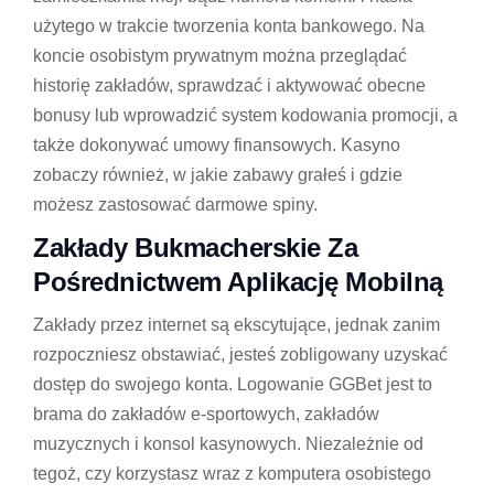
użytego w trakcie tworzenia konta bankowego. Na
koncie osobistym prywatnym można przeglądać
historię zakładów, sprawdzać i aktywować obecne
bonusy lub wprowadzić system kodowania promocji, a
także dokonywać umowy finansowych. Kasyno
zobaczy również, w jakie zabawy grałeś i gdzie
możesz zastosować darmowe spiny.
Zakłady Bukmacherskie Za
Pośrednictwem Aplikację Mobilną
Zakłady przez internet są ekscytujące, jednak zanim
rozpoczniesz obstawiać, jesteś zobligowany uzyskać
dostęp do swojego konta. Logowanie GGBet jest to
brama do zakładów e-sportowych, zakładów
muzycznych i konsol kasynowych. Niezależnie od
tegoż, czy korzystasz wraz z komputera osobistego