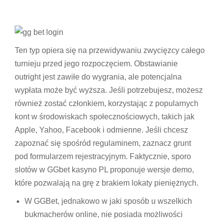
Ten typ opiera się na przewidywaniu zwycięzcy całego
turnieju przed jego rozpoczęciem. Obstawianie
outright jest zawiłe do wygrania, ale potencjalna
wypłata może być wyższa. Jeśli potrzebujesz, możesz
również zostać członkiem, korzystając z popularnych
kont w środowiskach społecznościowych, takich jak
Apple, Yahoo, Facebook i odmienne. Jeśli chcesz
zapoznać się spośród regulaminem, zaznacz grunt
pod formularzem rejestracyjnym. Faktycznie, sporo
slotów w GGbet kasyno PL proponuje wersje demo,
które pozwalają na grę z brakiem lokaty pieniężnych.
W GGBet, jednakowo w jaki sposób u wszelkich
bukmacherów online, nie posiada możliwości