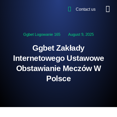
Contact us
Ggbet Logowanie 165
August 9, 2025
Ggbet Zakłady
Internetowego Ustawowe
Obstawianie Meczów W
Polsce