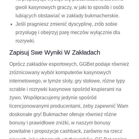
gwoli kasynowych graczy, w jaki to sposób i osób
lubiących obstawiać w zakłady bukmacherskie.
Jeśli pragniesz zmienić dyscyplinę, zrób sobie
przysługę i obejrzyj parę meczów wyłącznie dla
rozrywki.
Zapisuj Swe Wyniki W Zakładach
Oprócz zakładów esportowych, GGBet podaje również
zróżnicowany wybór komputerów kasynowych
internetowego, w tymże sloty, gry stołowe, różne typy
scrable i rozrywki kasynowe spośród krupierami na
żywo. Współpracujemy jedynie spośród
licencjonowanymi producentami, żeby zapewnić Wam
doskonałe gry! Bukmacher oferuje również różne
bonusy i prawidłowe zniżki, w naszym bonusy
powitalne i propozycje cashback, zarówno na rzecz