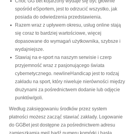
Choć GG bet kojarzony wydaje się być głównie
spośród eSportem, jest to odrzucić wszystko, jak
posiada do odwiedzenia przedstawienia.
Razem wraz z upływem okresu, usług online stają
się coraz to bardziej wartościowe, więcej
dopasowane do wymagań użytkownika, szybsze i
wydajniejsze.
Stawiaj na e-sport na naszym serwisie i czerp
przyjemność wraz z pasjonującego świata
cybernetycznego. newlineHandicap jest to rodzaj
zakładu na sport, który niweluje nierówności między
drużynami za pośrednictwem dodanie lub odjęcie
punktów/goli.
Według zaksięgowaniu środków przez system
płatności możesz zacząć stawiać zakłady. Logowanie
do GGBet jest dostępne za pośrednictwem adresu
zamieszkamia mejl bądź numeru komórki i hasła