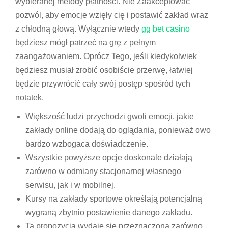
wybieranej metody płatności. Nie Zaakceptować
pozwól, aby emocje wzięły cię i postawić zakład wraz
z chłodną głową. Wyłącznie wtedy
gg bet casino
będziesz mógł patrzeć na grę z pełnym
zaangażowaniem. Oprócz Tego, jeśli kiedykolwiek
będziesz musiał zrobić osobiście przerwę, łatwiej
będzie przywrócić cały swój postęp spośród tych
notatek.
Większość ludzi przychodzi gwoli emocji, jakie
zakłady online dodają do oglądania, ponieważ owo
bardzo wzbogaca doświadczenie.
Wszystkie powyższe opcje doskonale działają
zarówno w odmiany stacjonarnej własnego
serwisu, jak i w mobilnej.
Kursy na zakłady sportowe określają potencjalną
wygraną zbytnio postawienie danego zakładu.
Ta propozycja wydaje się przeznaczona zarówno