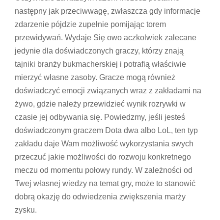
następny jak przeciwwagę, zwłaszcza gdy informacje
zdarzenie pójdzie zupełnie pomijając torem
przewidywań. Wydaje Się owo aczkolwiek zalecane
jedynie dla doświadczonych graczy, którzy znają
tajniki branży bukmacherskiej i potrafią właściwie
mierzyć własne zasoby. Gracze mogą również
doświadczyć emocji związanych wraz z zakładami na
żywo, gdzie należy przewidzieć wynik rozrywki w
czasie jej odbywania się. Powiedzmy, jeśli jesteś
doświadczonym graczem Dota dwa albo LoL, ten typ
zakładu daje Wam możliwość wykorzystania swych
przeczuć jakie możliwości do rozwoju konkretnego
meczu od momentu połowy rundy. W zależności od
Twej własnej wiedzy na temat gry, może to stanowić
dobrą okazję do odwiedzenia zwiększenia marży
zysku.