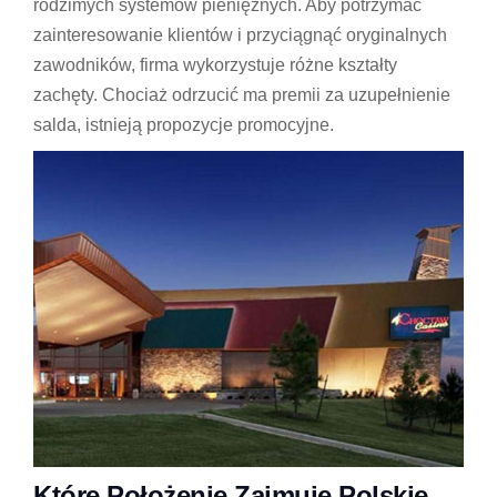
rodzimych systemów pieniężnych. Aby potrzymać
zainteresowanie klientów i przyciągnąć oryginalnych
zawodników, firma wykorzystuje różne kształty
zachęty. Chociaż odrzucić ma premii za uzupełnienie
salda, istnieją propozycje promocyjne.
Które Położenie Zajmuje Polskie