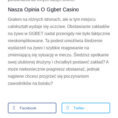
Nasza Opinia O Ggbet Casino
Grałem na różnych stronach, ale w tym miejscu
całokształt wydaje się uczciwe. Obstawianie zakładów
na żywo w GGBET nadal przenigdy nie było faktycznie
nieskomplikowane. Ta podest umożliwia śledzenie
wydarzeń na żywo i szybkie reagowanie na
zmieniającą się sytuację w meczu. Śledzisz spotkanie
swej ulubionej drużyny i chciałbyś postawić zakład? A
może niekoniecznie pragniesz obstawiać, jednak
najpierw chcesz przyjrzeć się poczynaniom
zawodników na boisku?
Facebook
Twitter