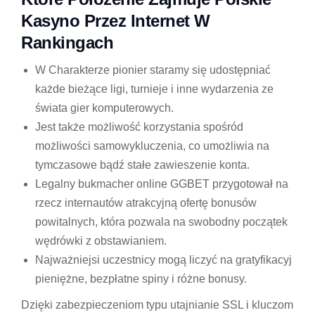
Kasyno Przez Internet W
Rankingach
W Charakterze pionier staramy się udostępniać
każde bieżące ligi, turnieje i inne wydarzenia ze
świata gier komputerowych.
Jest także możliwość korzystania spośród
możliwości samowykluczenia, co umożliwia na
tymczasowe bądź stałe zawieszenie konta.
Legalny bukmacher online GGBET przygotował na
rzecz internautów atrakcyjną ofertę bonusów
powitalnych, która pozwala na swobodny początek
wędrówki z obstawianiem.
Najważniejsi uczestnicy mogą liczyć na gratyfikacyj
pieniężne, bezpłatne spiny i różne bonusy.
Dzięki zabezpieczeniom typu utajnianie SSL i kluczom