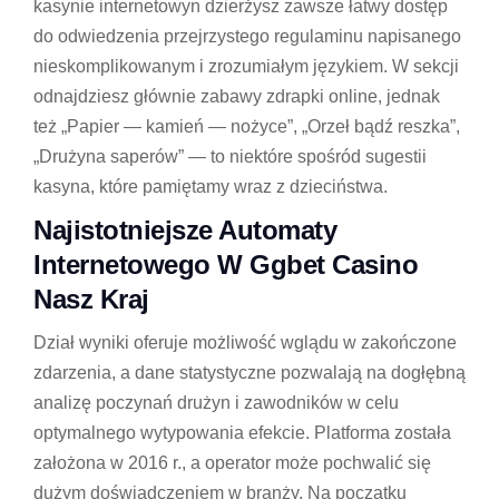
kasynie internetowyn dzierżysz zawsze łatwy dostęp
do odwiedzenia przejrzystego regulaminu napisanego
nieskomplikowanym i zrozumiałym językiem. W sekcji
odnajdziesz głównie zabawy zdrapki online, jednak
też „Papier — kamień — nożyce”, „Orzeł bądź reszka”,
„Drużyna saperów” — to niektóre spośród sugestii
kasyna, które pamiętamy wraz z dzieciństwa.
Najistotniejsze Automaty
Internetowego W Ggbet Casino
Nasz Kraj
Dział wyniki oferuje możliwość wglądu w zakończone
zdarzenia, a dane statystyczne pozwalają na dogłębną
analizę poczynań drużyn i zawodników w celu
optymalnego wytypowania efekcie. Platforma została
założona w 2016 r., a operator może pochwalić się
dużym doświadczeniem w branży. Na początku