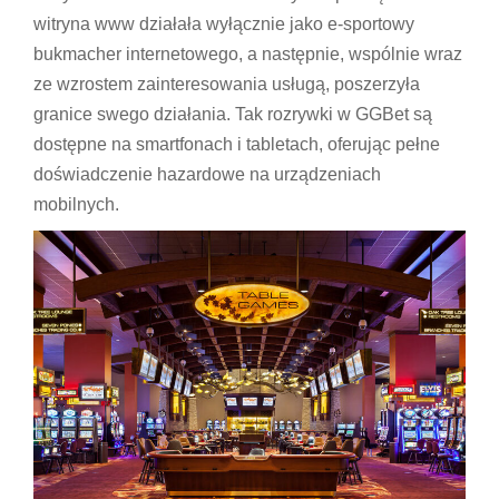
witryna www działała wyłącznie jako e-sportowy
bukmacher internetowego, a następnie, wspólnie wraz
ze wzrostem zainteresowania usługą, poszerzyła
granice swego działania. Tak rozrywki w GGBet są
dostępne na smartfonach i tabletach, oferując pełne
doświadczenie hazardowe na urządzeniach
mobilnych.