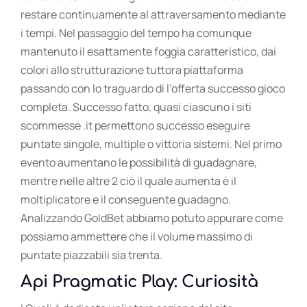
restare continuamente al attraversamento mediante
i tempi. Nel passaggio del tempo ha comunque
mantenuto il esattamente foggia caratteristico, dai
colori allo strutturazione tuttora piattaforma
passando con lo traguardo di l’offerta successo gioco
completa. Successo fatto, quasi ciascuno i siti
scommesse .it permettono successo eseguire
puntate singole, multiple o vittoria sistemi. Nel primo
evento aumentano le possibilità di guadagnare,
mentre nelle altre 2 ciò il quale aumenta è il
moltiplicatore e il conseguente guadagno.
Analizzando GoldBet abbiamo potuto appurare come
possiamo ammettere che il volume massimo di
puntate piazzabili sia trenta.
Api Pragmatic Play: Curiosità