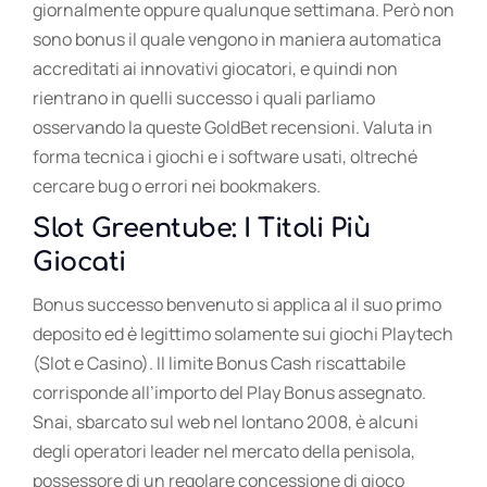
giornalmente oppure qualunque settimana. Però non
sono bonus il quale vengono in maniera automatica
accreditati ai innovativi giocatori, e quindi non
rientrano in quelli successo i quali parliamo
osservando la queste GoldBet recensioni. Valuta in
forma tecnica i giochi e i software usati, oltreché
cercare bug o errori nei bookmakers.
Slot Greentube: I Titoli Più
Giocati
Bonus successo benvenuto si applica al il suo primo
deposito ed è legittimo solamente sui giochi Playtech
(Slot e Casino). Il limite Bonus Cash riscattabile
corrisponde all’importo del Play Bonus assegnato.
Snai, sbarcato sul web nel lontano 2008, è alcuni
degli operatori leader nel mercato della penisola,
possessore di un regolare concessione di gioco