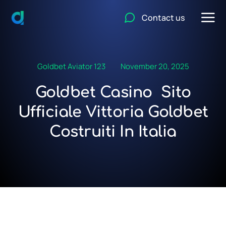
Contact us
Goldbet Aviator 123
November 20, 2025
Goldbet Casino ️ Sito
Ufficiale Vittoria Goldbet
Costruiti In Italia