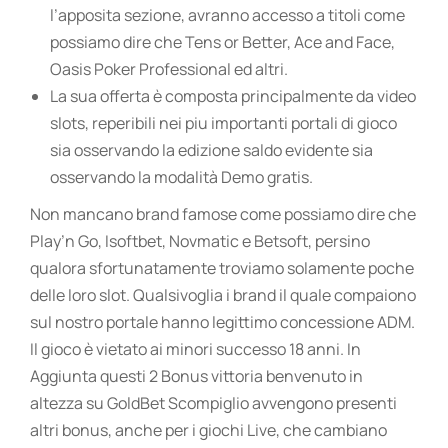
l’apposita sezione, avranno accesso a titoli come
possiamo dire che Tens or Better, Ace and Face,
Oasis Poker Professional ed altri.
La sua offerta è composta principalmente da video
slots, reperibili nei piu importanti portali di gioco
sia osservando la edizione saldo evidente sia
osservando la modalità Demo gratis.
Non mancano brand famose come possiamo dire che
Play’n Go, Isoftbet, Novmatic e Betsoft, persino
qualora sfortunatamente troviamo solamente poche
delle loro slot. Qualsivoglia i brand il quale compaiono
sul nostro portale hanno legittimo concessione ADM.
Il gioco è vietato ai minori successo 18 anni. In
Aggiunta questi 2 Bonus vittoria benvenuto in
altezza su GoldBet Scompiglio avvengono presenti
altri bonus, anche per i giochi Live, che cambiano