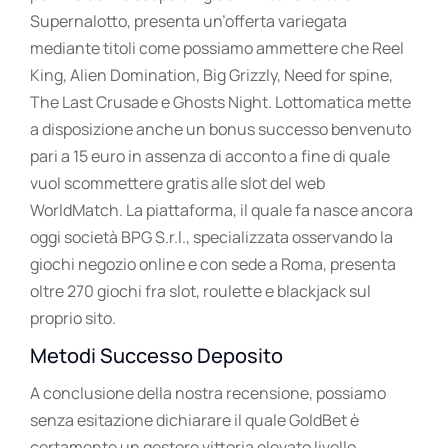
Supernalotto, presenta un’offerta variegata
mediante titoli come possiamo ammettere che Reel
King, Alien Domination, Big Grizzly, Need for spine,
The Last Crusade e Ghosts Night. Lottomatica mette
a disposizione anche un bonus successo benvenuto
pari a 15 euro in assenza di acconto a fine di quale
vuol scommettere gratis alle slot del web
WorldMatch. La piattaforma, il quale fa nasce ancora
oggi società BPG S.r.l., specializzata osservando la
giochi negozio online e con sede a Roma, presenta
oltre 270 giochi fra slot, roulette e blackjack sul
proprio sito.
Metodi Successo Deposito
A conclusione della nostra recensione, possiamo
senza esitazione dichiarare il quale GoldBet è
certamente un gestore vittoria elevato livello.