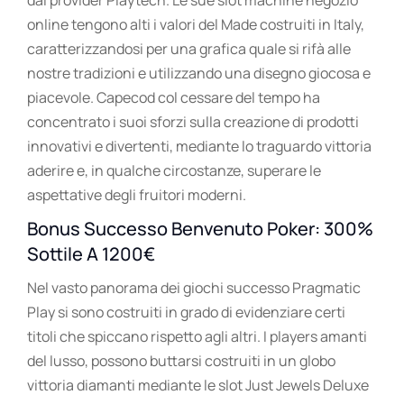
dal provider Playtech. Le sue slot machine negozio
online tengono alti i valori del Made costruiti in Italy,
caratterizzandosi per una grafica quale si rifà alle
nostre tradizioni e utilizzando una disegno giocosa e
piacevole. Capecod col cessare del tempo ha
concentrato i suoi sforzi sulla creazione di prodotti
innovativi e divertenti, mediante lo traguardo vittoria
aderire e, in qualche circostanze, superare le
aspettative degli fruitori moderni.
Bonus Successo Benvenuto Poker: 300%
Sottile A 1200€
Nel vasto panorama dei giochi successo Pragmatic
Play si sono costruiti in grado di evidenziare certi
titoli che spiccano rispetto agli altri. I players amanti
del lusso, possono buttarsi costruiti in un globo
vittoria diamanti mediante le slot Just Jewels Deluxe