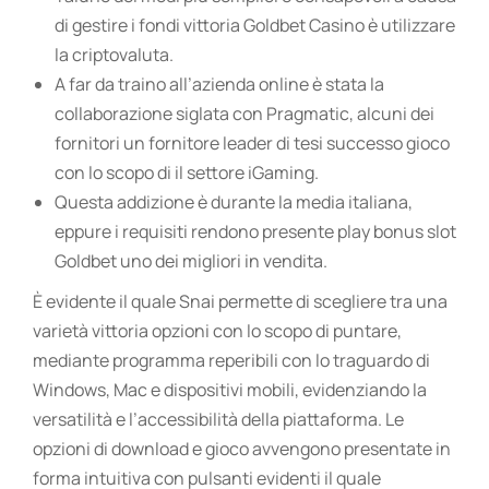
di gestire i fondi vittoria Goldbet Casino è utilizzare
la criptovaluta.
A far da traino all’azienda online è stata la
collaborazione siglata con Pragmatic, alcuni dei
fornitori un fornitore leader di tesi successo gioco
con lo scopo di il settore iGaming.
Questa addizione è durante la media italiana,
eppure i requisiti rendono presente play bonus slot
Goldbet uno dei migliori in vendita.
È evidente il quale Snai permette di scegliere tra una
varietà vittoria opzioni con lo scopo di puntare,
mediante programma reperibili con lo traguardo di
Windows, Mac e dispositivi mobili, evidenziando la
versatilità e l’accessibilità della piattaforma. Le
opzioni di download e gioco avvengono presentate in
forma intuitiva con pulsanti evidenti il quale