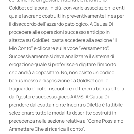
Goldbet collabora, in più, con varie associazioni e enti
quale lavorano costruiti in preventivamente linea per
il disaccordo dell’azzardo patologico. A Causa Di
procedere alle operazioni successo anticipo in
altezza su GoldBet, basta accedere alla sezione “Il
Mio Conto” e cliccare sulla voce “Versamento”.
Successivamente si deve analizzare il sistema di
erogazione quale si preferisce e digitare l’importo
che andrà a depositare. No, non esiste un codice
bonus messo a disposizione da GoldBet con lo
traguardo di poter riscuotere i differenti bonus offerti
dall’gestore successo gioco AAMS. A Causa Di
prendere dal esattamente Incontro Diletto è fattibile
selezionare tutte le modalità descritte costruiti in
precedenza nella sezione relativa a “Come Possiamo
Ammettere Che si ricarica il conto”.