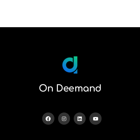
On Deemand