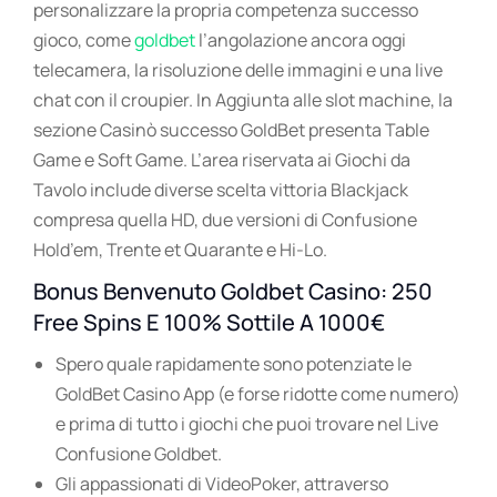
personalizzare la propria competenza successo
gioco, come
goldbet
l’angolazione ancora oggi
telecamera, la risoluzione delle immagini e una live
chat con il croupier. In Aggiunta alle slot machine, la
sezione Casinò successo GoldBet presenta Table
Game e Soft Game. L’area riservata ai Giochi da
Tavolo include diverse scelta vittoria Blackjack
compresa quella HD, due versioni di Confusione
Hold’em, Trente et Quarante e Hi-Lo.
Bonus Benvenuto Goldbet Casino: 250
Free Spins E 100% Sottile A 1000€
Spero quale rapidamente sono potenziate le
GoldBet Casino App (e forse ridotte come numero)
e prima di tutto i giochi che puoi trovare nel Live
Confusione Goldbet.
Gli appassionati di VideoPoker, attraverso