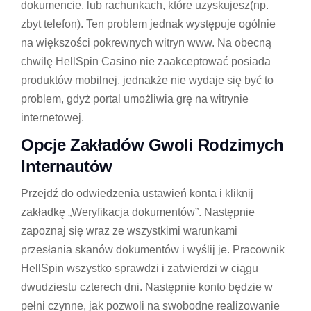
dokumencie, lub rachunkach, które uzyskujesz(np.
zbyt telefon). Ten problem jednak występuje ogólnie
na większości pokrewnych witryn www. Na obecną
chwilę HellSpin Casino nie zaakceptować posiada
produktów mobilnej, jednakże nie wydaje się być to
problem, gdyż portal umożliwia grę na witrynie
internetowej.
Opcje Zakładów Gwoli Rodzimych
Internautów
Przejdź do odwiedzenia ustawień konta i kliknij
zakładkę „Weryfikacja dokumentów”. Następnie
zapoznaj się wraz ze wszystkimi warunkami
przesłania skanów dokumentów i wyślij je. Pracownik
HellSpin wszystko sprawdzi i zatwierdzi w ciągu
dwudziestu czterech dni. Następnie konto będzie w
pełni czynne, jak pozwoli na swobodne realizowanie