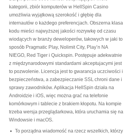
kategorii, zbiór komputerów w HellSpin Casino
umożliwia wyjątkową szerokość i głębię dla
internautów o każdego preferencjach. Obszerna klasa
kodu mieści najwyższej jakości rozrywkę od czasu
wiodących w branży deweloperów, takowych w jaki to
sposób Pragmatic Play, Nolimit City, Play’n NA
NIEGO, Red Tiger i Quickspin. Postępuje adekwatnie
z międzynarodowymi standardami akceptujacymi jest
to pozwolenie. Licencja jest to gwarancja uczciwości i
bezpieczeństwa, a zabezpieczanie SSL chroni dane i
sprawy zawodników. Aplikacja HellSpin działa na
Androidzie i iOS, więc można grać na telefonie
komórkowym i tablecie z brakiem kłopotu. Na kompie
trzeba wersja przeglądarkowa, która uruchamia się na
Windowsie i macOS.
To porządna wiadomość na rzecz wszelkich, którzy