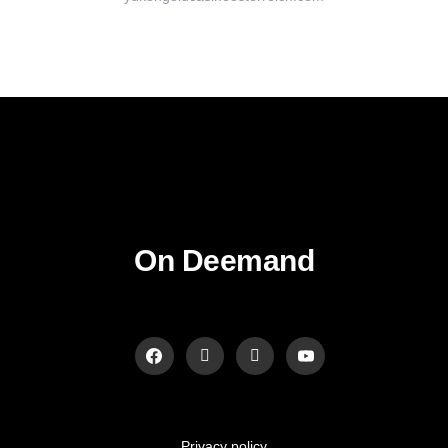
On Deemand
Privacy policy