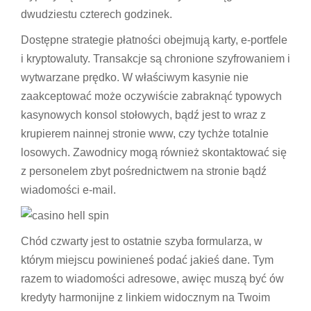
dwudziestu czterech godzinek.
Dostępne strategie płatności obejmują karty, e-portfele
i kryptowaluty. Transakcje są chronione szyfrowaniem i
wytwarzane prędko. W właściwym kasynie nie
zaakceptować może oczywiście zabraknąć typowych
kasynowych konsol stołowych, bądź jest to wraz z
krupierem nainnej stronie www, czy tychże totalnie
losowych. Zawodnicy mogą również skontaktować się
z personelem zbyt pośrednictwem na stronie bądź
wiadomości e-mail.
Chód czwarty jest to ostatnie szyba formularza, w
którym miejscu powinieneś podać jakieś dane. Tym
razem to wiadomości adresowe, awięc muszą być ów
kredyty harmonijne z linkiem widocznym na Twoim