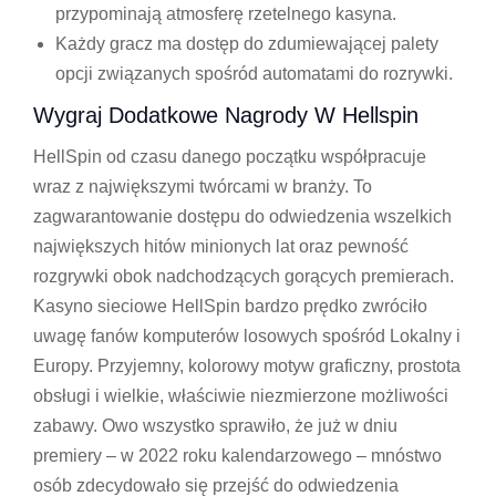
przypominają atmosferę rzetelnego kasyna.
Każdy gracz ma dostęp do zdumiewającej palety
opcji związanych spośród automatami do rozrywki.
Wygraj Dodatkowe Nagrody W Hellspin
HellSpin od czasu danego początku współpracuje
wraz z największymi twórcami w branży. To
zagwarantowanie dostępu do odwiedzenia wszelkich
największych hitów minionych lat oraz pewność
rozgrywki obok nadchodzących gorących premierach.
Kasyno sieciowe HellSpin bardzo prędko zwróciło
uwagę fanów komputerów losowych spośród Lokalny i
Europy. Przyjemny, kolorowy motyw graficzny, prostota
obsługi i wielkie, właściwie niezmierzone możliwości
zabawy. Owo wszystko sprawiło, że już w dniu
premiery – w 2022 roku kalendarzowego – mnóstwo
osób zdecydowało się przejść do odwiedzenia