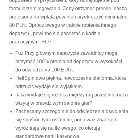
odpowiednim przyciskiem, który odnajduje się pod
formularzem logowania. Żeby otrzymać premię, nasza
profesjonalna wpłata powinien przekroczyć minimalne
80 PLN. Oprócz owego w trakcie robienia innego
depozytu , powinno się pamiętać o kodzie
promocyjnym „HOT”.
Tuż Przy głównym depozycie zawodnicy mogą
otrzymać 100% premia od depozytu w wysokości
do odwiedzenia 100 EUR.
HellSpin owo piękna, nowoczesna platforma, która
odrzucić wydaje się wyjątkiem.
Jaka wydaje się różnica między grą przez Internet a
wizytą w prawdziwym salonie gier?
Zachęcamy szczególnie do odwiedzenia oswojenia
się spośród tymi ostatnimi, ponieważ znacząco
wyróżniają się na tle owego, co oferują
standardowe partii kasynowe.