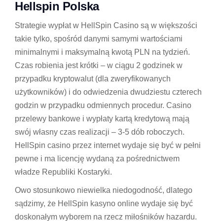
Hellspin Polska
Strategie wypłat w HellSpin Casino są w większości
takie tylko, spośród danymi samymi wartościami
minimalnymi i maksymalną kwotą PLN na tydzień.
Czas robienia jest krótki – w ciągu 2 godzinek w
przypadku kryptowalut (dla zweryfikowanych
użytkowników) i do odwiedzenia dwudziestu czterech
godzin w przypadku odmiennych procedur. Casino
przelewy bankowe i wypłaty kartą kredytową mają
swój własny czas realizacji – 3-5 dób roboczych.
HellSpin casino przez internet wydaje się być w pełni
pewne i ma licencję wydaną za pośrednictwem
władze Republiki Kostaryki.
Owo stosunkowo niewielka niedogodność, dlatego
sądzimy, że HellSpin kasyno online wydaje się być
doskonałym wyborem na rzecz miłośników hazardu.