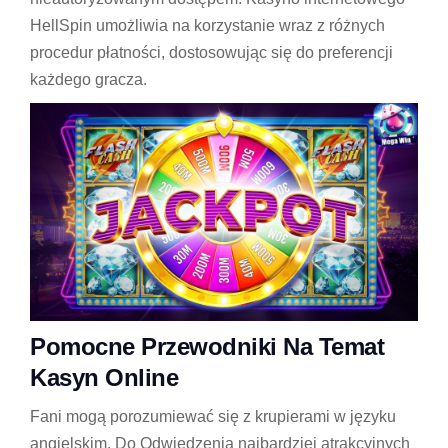
HellSpin umożliwia na korzystanie wraz z różnych
procedur płatności, dostosowując się do preferencji
każdego gracza.
Pomocne Przewodniki Na Temat
Kasyn Online
Fani mogą porozumiewać się z krupierami w języku
angielskim. Do Odwiedzenia najbardziej atrakcyjnych