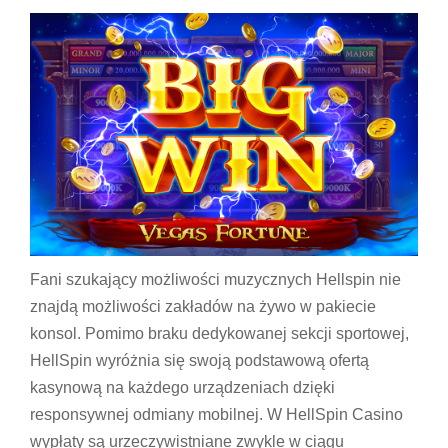
Fani szukający możliwości muzycznych Hellspin nie
znajdą możliwości zakładów na żywo w pakiecie
konsol. Pomimo braku dedykowanej sekcji sportowej,
HellSpin wyróżnia się swoją podstawową ofertą
kasynową na każdego urządzeniach dzięki
responsywnej odmiany mobilnej. W HellSpin Casino
wypłaty są urzeczywistniane zwykle w ciągu