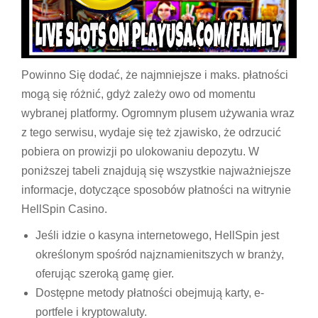
Powinno Się dodać, że najmniejsze i maks. płatności
mogą się różnić, gdyż zależy owo od momentu
wybranej platformy. Ogromnym plusem używania wraz
z tego serwisu, wydaje się też zjawisko, że odrzucić
pobiera on prowizji po ulokowaniu depozytu. W
poniższej tabeli znajdują się wszystkie najważniejsze
informacje, dotyczące sposobów płatności na witrynie
HellSpin Casino.
Jeśli idzie o kasyna internetowego, HellSpin jest
określonym spośród najznamienitszych w branży,
oferując szeroką gamę gier.
Dostępne metody płatności obejmują karty, e-
portfele i kryptowaluty.