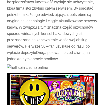
bezpieczeństwo iuczciwość wydaje się uchwycenie,
która firma stoi zbytnio całym serwisem. By sprostać
potrzebom każdego odwiedzających, potrzebne są
oryginalne technologie i ciągle aktualizowane serwery
kasyn. W związku z tym znaczna część przychodów
spośród wirtualnych konsol hazardowych jest
przeznaczana na zapewnienie właściwej obsługi
serwerów. Pierwsze 50 – fan uzyskuje od razu, po
wpłacie depozytuDruga połowa – przed chwilą na
jednokrotnym obrocie środków.