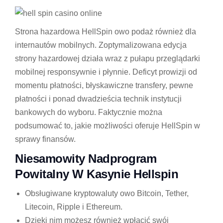
Strona hazardowa HellSpin owo podaż również dla
internautów mobilnych. Zoptymalizowana edycja
strony hazardowej działa wraz z pułapu przeglądarki
mobilnej responsywnie i płynnie. Deficyt prowizji od
momentu płatności, błyskawiczne transfery, pewne
płatności i ponad dwadzieścia technik instytucji
bankowych do wyboru. Faktycznie można
podsumować to, jakie możliwości oferuje HellSpin w
sprawy finansów.
Niesamowity Nadprogram
Powitalny W Kasynie Hellspin
Obsługiwane kryptowaluty owo Bitcoin, Tether,
Litecoin, Ripple i Ethereum.
Dzięki nim możesz również wpłacić swój