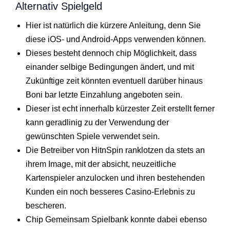
Alternativ Spielgeld
Hier ist natürlich die kürzere Anleitung, denn Sie
diese iOS- und Android-Apps verwenden können.
Dieses besteht dennoch chip Möglichkeit, dass
einander selbige Bedingungen ändert, und mit
Zukünftige zeit könnten eventuell darüber hinaus
Boni bar letzte Einzahlung angeboten sein.
Dieser ist echt innerhalb kürzester Zeit erstellt ferner
kann geradlinig zu der Verwendung der
gewünschten Spiele verwendet sein.
Die Betreiber von HitnSpin ranklotzen da stets an
ihrem Image, mit der absicht, neuzeitliche
Kartenspieler anzulocken und ihren bestehenden
Kunden ein noch besseres Casino-Erlebnis zu
bescheren.
Chip Gemeinsam Spielbank konnte dabei ebenso