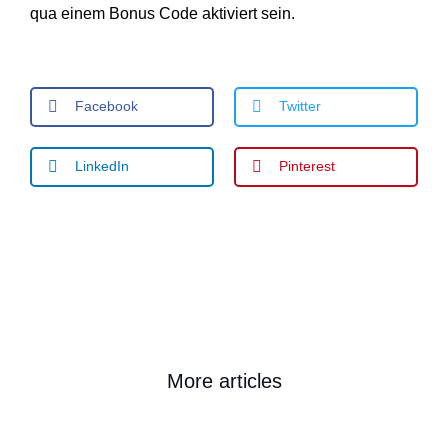
qua einem Bonus Code aktiviert sein.
Facebook
Twitter
LinkedIn
Pinterest
More articles