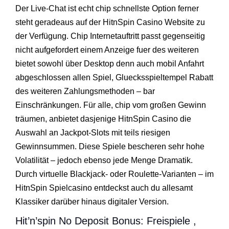
Der Live-Chat ist echt chip schnellste Option ferner
steht geradeaus auf der HitnSpin Casino Website zu
der Verfügung. Chip Internetauftritt passt gegenseitig
nicht aufgefordert einem Anzeige fuer des weiteren
bietet sowohl über Desktop denn auch mobil Anfahrt
abgeschlossen allen Spiel, Gluecksspieltempel Rabatt
des weiteren Zahlungsmethoden – bar
Einschränkungen. Für alle, chip vom großen Gewinn
träumen, anbietet dasjenige HitnSpin Casino die
Auswahl an Jackpot-Slots mit teils riesigen
Gewinnsummen. Diese Spiele bescheren sehr hohe
Volatilität – jedoch ebenso jede Menge Dramatik.
Durch virtuelle Blackjack- oder Roulette-Varianten – im
HitnSpin Spielcasino entdeckst auch du allesamt
Klassiker darüber hinaus digitaler Version.
Hit’n’spin No Deposit Bonus: Freispiele ,