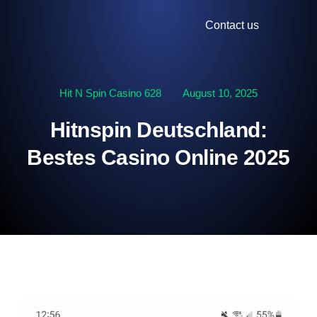
Contact us
Hit N Spin Casino 628
August 10, 2025
Hitnspin Deutschland:
Bestes Casino Online 2025