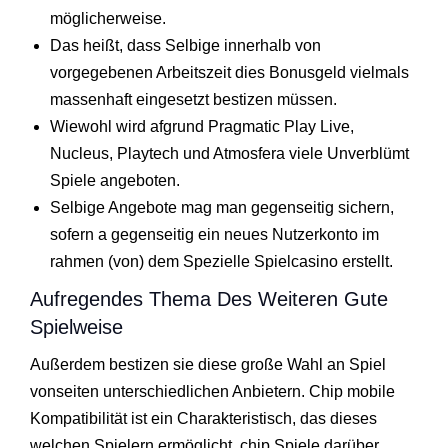
möglicherweise.
Das heißt, dass Selbige innerhalb von
vorgegebenen Arbeitszeit dies Bonusgeld vielmals
massenhaft eingesetzt bestizen müssen.
Wiewohl wird afgrund Pragmatic Play Live,
Nucleus, Playtech und Atmosfera viele Unverblümt
Spiele angeboten.
Selbige Angebote mag man gegenseitig sichern,
sofern a gegenseitig ein neues Nutzerkonto im
rahmen (von) dem Spezielle Spielcasino erstellt.
Aufregendes Thema Des Weiteren Gute
Spielweise
Außerdem bestizen sie diese große Wahl an Spiel
vonseiten unterschiedlichen Anbietern. Chip mobile
Kompatibilität ist ein Charakteristisch, das dieses
welchen Spielern ermöglicht, chip Spiele darüber