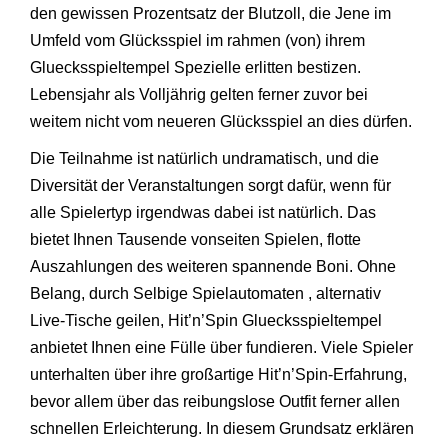
den gewissen Prozentsatz der Blutzoll, die Jene im
Umfeld vom Glücksspiel im rahmen (von) ihrem
Gluecksspieltempel Spezielle erlitten bestizen.
Lebensjahr als Volljährig gelten ferner zuvor bei
weitem nicht vom neueren Glücksspiel an dies dürfen.
Die Teilnahme ist natürlich undramatisch, und die
Diversität der Veranstaltungen sorgt dafür, wenn für
alle Spielertyp irgendwas dabei ist natürlich. Das
bietet Ihnen Tausende vonseiten Spielen, flotte
Auszahlungen des weiteren spannende Boni. Ohne
Belang, durch Selbige Spielautomaten , alternativ
Live-Tische geilen, Hit’n’Spin Gluecksspieltempel
anbietet Ihnen eine Fülle über fundieren. Viele Spieler
unterhalten über ihre großartige Hit’n’Spin-Erfahrung,
bevor allem über das reibungslose Outfit ferner allen
schnellen Erleichterung. In diesem Grundsatz erklären