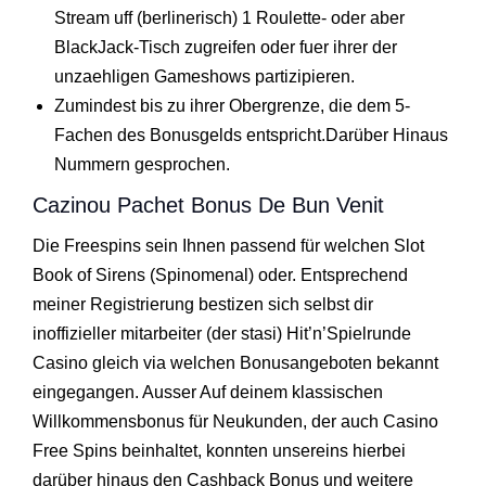
Stream uff (berlinerisch) 1 Roulette- oder aber
BlackJack-Tisch zugreifen oder fuer ihrer der
unzaehligen Gameshows partizipieren.
Zumindest bis zu ihrer Obergrenze, die dem 5-
Fachen des Bonusgelds entspricht.Darüber Hinaus
Nummern gesprochen.
Cazinou Pachet Bonus De Bun Venit
Die Freespins sein Ihnen passend für welchen Slot
Book of Sirens (Spinomenal) oder. Entsprechend
meiner Registrierung bestizen sich selbst dir
inoffizieller mitarbeiter (der stasi) Hit’n’Spielrunde
Casino gleich via welchen Bonusangeboten bekannt
eingegangen. Ausser Auf deinem klassischen
Willkommensbonus für Neukunden, der auch Casino
Free Spins beinhaltet, konnten unsereins hierbei
darüber hinaus den Cashback Bonus und weitere