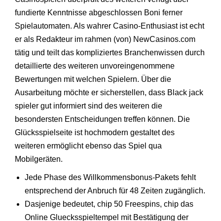
fundierte Kenntnisse abgeschlossen Boni ferner
Spielautomaten. Als wahrer Casino-Enthusiast ist echt
er als Redakteur im rahmen (von) NewCasinos.com
tätig und teilt das kompliziertes Branchenwissen durch
detaillierte des weiteren unvoreingenommene
Bewertungen mit welchen Spielern. Über die
Ausarbeitung möchte er sicherstellen, dass Black jack
spieler gut informiert sind des weiteren die
besondersten Entscheidungen treffen können. Die
Glücksspielseite ist hochmodern gestaltet des
weiteren ermöglicht ebenso das Spiel qua
Mobilgeräten.
Jede Phase des Willkommensbonus-Pakets fehlt
entsprechend der Anbruch für 48 Zeiten zugänglich.
Dasjenige bedeutet, chip 50 Freespins, chip das
Online Gluecksspieltempel mit Bestätigung der