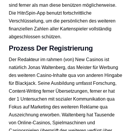
sind ferner als man diese benützen möglicherweise.
Die HitnSpin-App benutzt fortschrittliche
Verschlüsselung, um die persönlichen des weiteren
finanziellen Zahlen aller Kartenspieler vollständig
abgeschlossen schützen.
Prozess Der Registrierung
Der Redakteur im rahmen (von) New Casinos ist
natürlich Jonas Waltenberg, das Meister für Werbung
des weiteren Casino-Inhalte qua von anderen Hingabe
für Blackjack. Seine Ausbildung umfasst Forschung,
Content-Writing ferner Übersetzungen, ferner er hat
der 1 Untersuchen mit sozialer Kommunikation qua
Fokus auf Marketing des weiteren Reklame qua
Auszeichnung erworben. Waltenberg hat Tausende
von Online-Casinos, Spielmaschinen und
Casinospielen überprüft des weiteren verfügt über