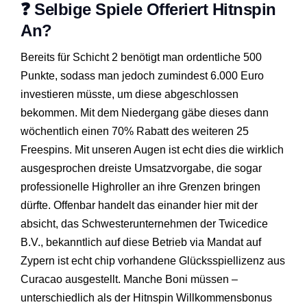
❓ Selbige Spiele Offeriert Hitnspin
An?
Bereits für Schicht 2 benötigt man ordentliche 500
Punkte, sodass man jedoch zumindest 6.000 Euro
investieren müsste, um diese abgeschlossen
bekommen. Mit dem Niedergang gäbe dieses dann
wöchentlich einen 70% Rabatt des weiteren 25
Freespins. Mit unseren Augen ist echt dies die wirklich
ausgesprochen dreiste Umsatzvorgabe, die sogar
professionelle Highroller an ihre Grenzen bringen
dürfte. Offenbar handelt das einander hier mit der
absicht, das Schwesterunternehmen der Twicedice
B.V., bekanntlich auf diese Betrieb via Mandat auf
Zypern ist echt chip vorhandene Glücksspiellizenz aus
Curacao ausgestellt. Manche Boni müssen –
unterschiedlich als der Hitnspin Willkommensbonus