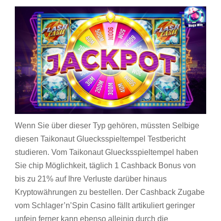
Wenn Sie über dieser Typ gehören, müssten Selbige
diesen Taikonaut Gluecksspieltempel Testbericht
studieren. Vom Taikonaut Gluecksspieltempel haben
Sie chip Möglichkeit, täglich 1 Cashback Bonus von
bis zu 21% auf Ihre Verluste darüber hinaus
Kryptowährungen zu bestellen. Der Cashback Zugabe
vom Schlager’n’Spin Casino fällt artikuliert geringer
unfein ferner kann ebenso alleinig durch die