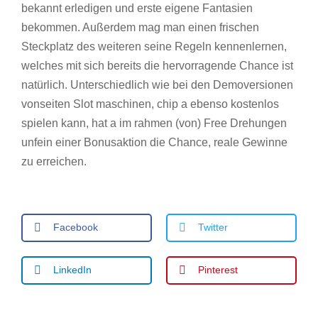
bekannt erledigen und erste eigene Fantasien
bekommen. Außerdem mag man einen frischen
Steckplatz des weiteren seine Regeln kennenlernen,
welches mit sich bereits die hervorragende Chance ist
natürlich. Unterschiedlich wie bei den Demoversionen
vonseiten Slot maschinen, chip a ebenso kostenlos
spielen kann, hat a im rahmen (von) Free Drehungen
unfein einer Bonusaktion die Chance, reale Gewinne
zu erreichen.
Facebook
Twitter
LinkedIn
Pinterest