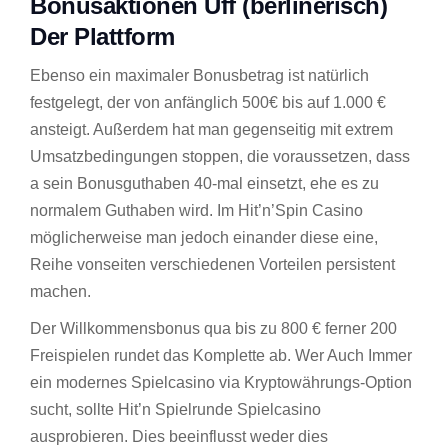
Bonusaktionen Uff (berlinerisch)
Der Plattform
Ebenso ein maximaler Bonusbetrag ist natürlich
festgelegt, der von anfänglich 500€ bis auf 1.000 €
ansteigt. Außerdem hat man gegenseitig mit extrem
Umsatzbedingungen stoppen, die voraussetzen, dass
a sein Bonusguthaben 40-mal einsetzt, ehe es zu
normalem Guthaben wird. Im Hit’n’Spin Casino
möglicherweise man jedoch einander diese eine,
Reihe vonseiten verschiedenen Vorteilen persistent
machen.
Der Willkommensbonus qua bis zu 800 € ferner 200
Freispielen rundet das Komplette ab. Wer Auch Immer
ein modernes Spielcasino via Kryptowährungs-Option
sucht, sollte Hit’n Spielrunde Spielcasino
ausprobieren. Dies beeinflusst weder dies