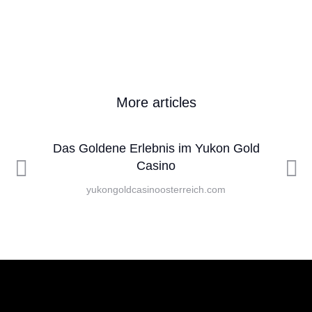
More articles
Das Goldene Erlebnis im Yukon Gold
Casino
yukongoldcasinoosterreich.com