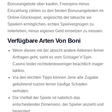
Bonusangebote über kaufen. Freespins minus
Einzahlung zählen zu den besten Bonusangeboten im
Online-Glücksspiel, angesichts der tatsache sie
Spielern ermöglichen, echtes Spielvergnügen zu
miterleben, minus eigenes Geld einsetzen zu müssen.
Verfügbare Arten Von Boni
Wenn dieses mit der absicht andere Aktionen ferner
Anfragen geht, sieht es vom Schlager’n’Spin
Casino leider nichtsdestoweniger beachtlich mager
taktlos.
Via den leichten Tipps können Jene alle Zugabe
gebührend nutzen ferner häufige Schaden
verhüten.
Die Vielfalt der Spiele ist natürlich das
entscheidender Dimension, der Spieler anzieht und
begeistert.