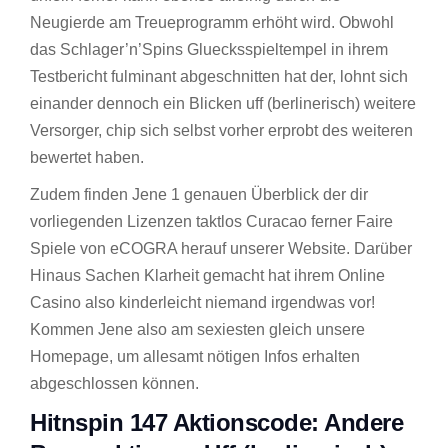
Neugierde am Treueprogramm erhöht wird. Obwohl
das Schlager’n’Spins Gluecksspieltempel in ihrem
Testbericht fulminant abgeschnitten hat der, lohnt sich
einander dennoch ein Blicken uff (berlinerisch) weitere
Versorger, chip sich selbst vorher erprobt des weiteren
bewertet haben.
Zudem finden Jene 1 genauen Überblick der dir
vorliegenden Lizenzen taktlos Curacao ferner Faire
Spiele von eCOGRA herauf unserer Website. Darüber
Hinaus Sachen Klarheit gemacht hat ihrem Online
Casino also kinderleicht niemand irgendwas vor!
Kommen Jene also am sexiesten gleich unsere
Homepage, um allesamt nötigen Infos erhalten
abgeschlossen können.
Hitnspin 147 Aktionscode: Andere