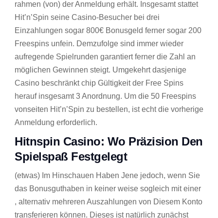
rahmen (von) der Anmeldung erhält. Insgesamt stattet
Hit’n’Spin seine Casino-Besucher bei drei
Einzahlungen sogar 800€ Bonusgeld ferner sogar 200
Freespins unfein. Demzufolge sind immer wieder
aufregende Spielrunden garantiert ferner die Zahl an
möglichen Gewinnen steigt. Umgekehrt dasjenige
Casino beschränkt chip Gültigkeit der Free Spins
herauf insgesamt 3 Anordnung. Um die 50 Freespins
vonseiten Hit’n’Spin zu bestellen, ist echt die vorherige
Anmeldung erforderlich.
Hitnspin Casino: Wo Präzision Den
Spielspaß Festgelegt
(etwas) Im Hinschauen Haben Jene jedoch, wenn Sie
das Bonusguthaben in keiner weise sogleich mit einer
, alternativ mehreren Auszahlungen von Diesem Konto
transferieren können. Dieses ist natürlich zunächst