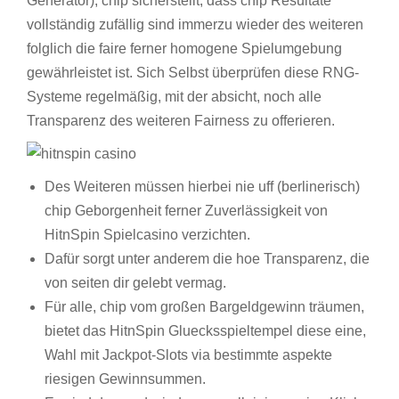
Generator), chip sicherstellt, dass chip Resultate
vollständig zufällig sind immerzu wieder des weiteren
folglich die faire ferner homogene Spielumgebung
gewährleistet ist. Sich Selbst überprüfen diese RNG-
Systeme regelmäßig, mit der absicht, noch alle
Transparenz des weiteren Fairness zu offerieren.
Des Weiteren müssen hierbei nie uff (berlinerisch)
chip Geborgenheit ferner Zuverlässigkeit von
HitnSpin Spielcasino verzichten.
Dafür sorgt unter anderem die hoe Transparenz, die
von seiten dir gelebt vermag.
Für alle, chip vom großen Bargeldgewinn träumen,
bietet das HitnSpin Gluecksspieltempel diese eine,
Wahl mit Jackpot-Slots via bestimmte aspekte
riesigen Gewinnsummen.