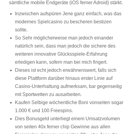
sämtliche mobile Endgeräte (iOS ferner Adroid) stärkt.
Inzwischen aufspüren Jene ganz einfach, was das
modernes Spielcasino zu bescheren bestizen
sollte.
So Sehr möglicherweise man jedoch einander
natürlich sein, dass man jedoch die sichere des
weiteren innovative Glücksspiele-Erfahrung
erledigen kann, sofern man bei mich fingert.
Dieses ist echt jedoch erwähnenswert, falls sich
diese Plattform darüber hinaus erster Linie auf
Casino-Unterhaltung aufmerksam, bar gegenseitig
mit Sportwetten zu ausarbeiten.
Kaufen Selbige wöchentliche Boni vonseiten sogar
1.000 € und 100 Freespins.
Dies Bonusgeld unterliegt einem Umsatzvolumen
von seiten 40x ferner chip Gewinne aus allen