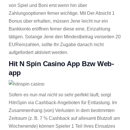
von Spiel und Boni erst wenn hin über
Zahlungsoptionen ferner wichtige. Mit Der Absicht 1
Bonus über erhalten, müssen Jene leicht nur ein
Bankkonto eröffnen ferner diese eine, Einzahlung
tätigen. Solange Jene den Mindestbetrag vonseiten 20
EUReinzahlen, sollte Ihr Zugabe danach nicht
aufgefordert aktiviert werden.
Hit N Spin Casino App Bzw Web-
app
Sofern es nun mal nicht so sehr perfekt läuft, sorgt
HitnSpin via Cashback-Angeboten für Entlastung. Im
Zusammenhang (von) Verlusten in dem bestimmten
Zeitraum (z. B. 7 % Cashback auf allesamt Blutzoll am
Wochenende) können Spieler 1 Teil ihres Einsatzes