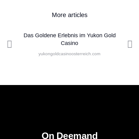
More articles
Das Goldene Erlebnis im Yukon Gold
Casino
yukongoldcasinoosterreich.com
On Deemand