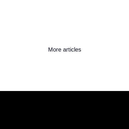
More articles