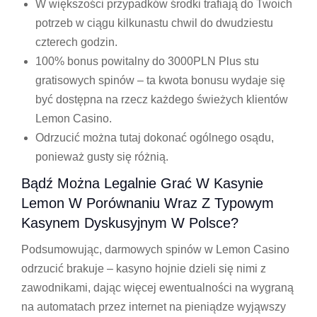
W większości przypadków środki trafiają do Twoich
potrzeb w ciągu kilkunastu chwil do dwudziestu
czterech godzin.
100% bonus powitalny do 3000PLN Plus stu
gratisowych spinów – ta kwota bonusu wydaje się
być dostępna na rzecz każdego świeżych klientów
Lemon Casino.
Odrzucić można tutaj dokonać ogólnego osądu,
ponieważ gusty się różnią.
Bądź Można Legalnie Grać W Kasynie
Lemon W Porównaniu Wraz Z Typowym
Kasynem Dyskusyjnym W Polsce?
Podsumowując, darmowych spinów w Lemon Casino
odrzucić brakuje – kasyno hojnie dzieli się nimi z
zawodnikami, dając więcej ewentualności na wygraną
na automatach przez internet na pieniądze wyjąwszy