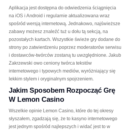
Aplikacja jest dostępna do odwiedzenia ściągnięcia
na iOS i Android i regularnie aktualizowana wraz
spośród wersją internetową. Jednakowo, najświeższe
zabawy możesz znaleźć tuż u dołu tą sekcją, na
pozostałych kartach. Wszystkie świeże gry dodane do
strony po zatwierdzeniu poprzez moderatorów serwisu
i dostawców-twórców zostaną tu uwzględnione. Jakub
Zakrzewski owo ceniony twórca tekstów
internetowego i typowych mediów, wyróżniający się
lekkim stylem i oryginalnym spojrzeniem.
Jakim Sposobem Rozpocząć Grę
W Lemon Casino
Wszelkie opinie Lemon Casino, które do tej okresy
słyszałem, zgadzają się, że to kasyno internetowego
jest jednym spośród najlepszych i widać jest to w