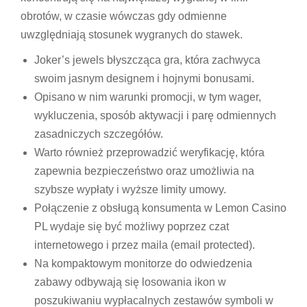
obrotów, w czasie wówczas gdy odmienne
uwzględniają stosunek wygranych do stawek.
Joker’s jewels błyszcząca gra, która zachwyca
swoim jasnym designem i hojnymi bonusami.
Opisano w nim warunki promocji, w tym wager,
wykluczenia, sposób aktywacji i parę odmiennych
zasadniczych szczegółów.
Warto również przeprowadzić weryfikację, która
zapewnia bezpieczeństwo oraz umożliwia na
szybsze wypłaty i wyższe limity umowy.
Połączenie z obsługą konsumenta w Lemon Casino
PL wydaje się być możliwy poprzez czat
internetowego i przez maila (email protected).
Na kompaktowym monitorze do odwiedzenia
zabawy odbywają się losowania ikon w
poszukiwaniu wypłacalnych zestawów symboli w