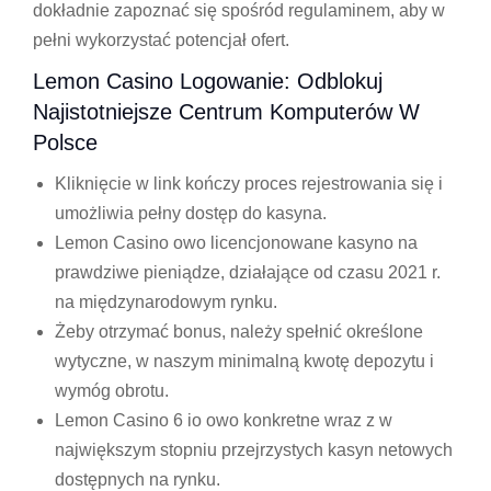
dokładnie zapoznać się spośród regulaminem, aby w
pełni wykorzystać potencjał ofert.
Lemon Casino Logowanie: Odblokuj
Najistotniejsze Centrum Komputerów W
Polsce
Kliknięcie w link kończy proces rejestrowania się i
umożliwia pełny dostęp do kasyna.
Lemon Casino owo licencjonowane kasyno na
prawdziwe pieniądze, działające od czasu 2021 r.
na międzynarodowym rynku​.
Żeby otrzymać bonus, należy spełnić określone
wytyczne, w naszym minimalną kwotę depozytu i
wymóg obrotu.
Lemon Casino 6 io owo konkretne wraz z w
największym stopniu przejrzystych kasyn netowych
dostępnych na rynku.