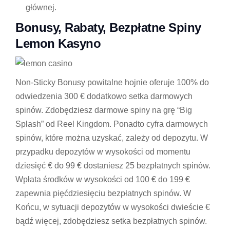
głównej.
Bonusy, Rabaty, Bezpłatne Spiny
Lemon Kasyno
Non-Sticky Bonusy powitalne hojnie oferuje 100% do
odwiedzenia 300 € dodatkowo setka darmowych
spinów. Zdobędziesz darmowe spiny na grę “Big
Splash” od Reel Kingdom. Ponadto cyfra darmowych
spinów, które można uzyskać, zależy od depozytu. W
przypadku depozytów w wysokości od momentu
dziesięć € do 99 € dostaniesz 25 bezpłatnych spinów.
Wpłata środków w wysokości od 100 € do 199 €
zapewnia pięćdziesięciu bezpłatnych spinów. W
Końcu, w sytuacji depozytów w wysokości dwieście €
bądź więcej, zdobędziesz setka bezpłatnych spinów.