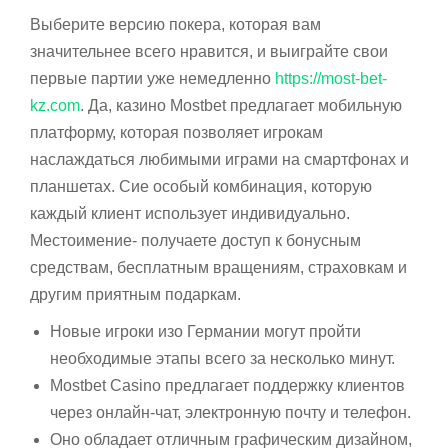
Выберите версию покера, которая вам
значительнее всего нравится, и выиграйте свои
первые партии уже немедленно
https://most-bet-
kz.com
. Да, казино Mostbet предлагает мобильную
платформу, которая позволяет игрокам
наслаждаться любимыми играми на смартфонах и
планшетах. Сие особый комбинация, которую
каждый клиент использует индивидуально.
Местоимение- получаете доступ к бонусным
средствам, бесплатным вращениям, страховкам и
другим приятным подаркам.
Новые игроки изо Германии могут пройти
необходимые этапы всего за несколько минут.
Mostbet Casino предлагает поддержку клиентов
через онлайн-чат, электронную почту и телефон.
Оно обладает отличным графическим дизайном,