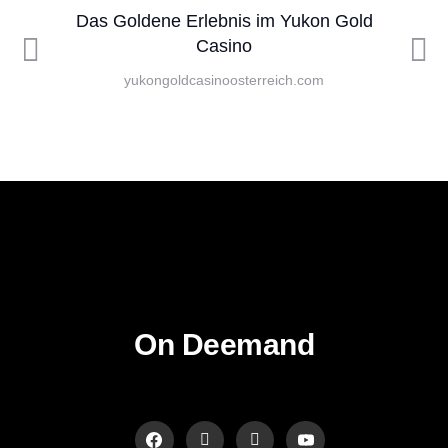
Das Goldene Erlebnis im Yukon Gold
Casino
yukongoldcasinoosterreich.com
On Deemand