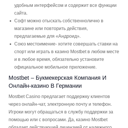
удобным интерфейсом и содержит все функции
сайта.
Софт можно отыскать собственнолично в
магазине или повторить действия,
предлагаемые для «Андроид».
Союз местоимение- хотите совершать ставки на
спорт или играть в казино Mostbet в любом месте
и в любое время, обязательно установите
официальное мобильное приложение.
Mostbet – Букмекерская Компания И
Онлайн-казино В Германии
Mostbet Casino предлагает поддержку клиентов
через онлайн-чат, электронную почту и телефон.
Игроки могут обращаться в службу поддержки за
помощью или с вопросами. Да, казино Mostbet
обладает действующей лицензией от надежного