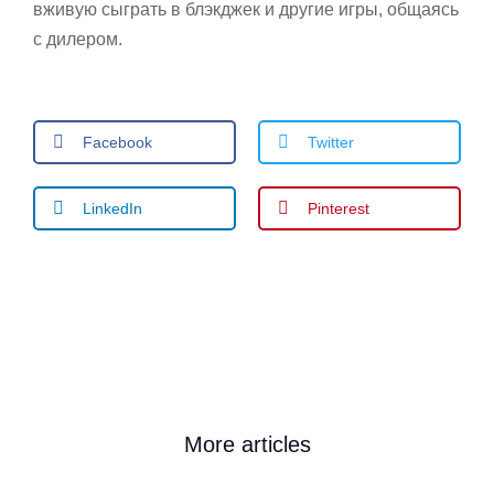
вживую сыграть в блэкджек и другие игры, общаясь
с дилером.
Facebook
Twitter
LinkedIn
Pinterest
More articles