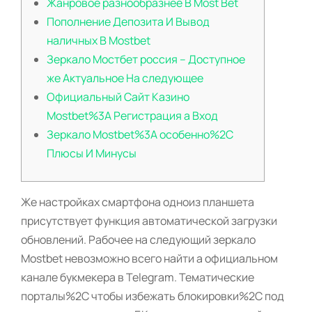
Жанровое разнообразнее В Most Bet
Пополнение Депозита И Вывод
наличных В Mostbet
Зеркало Мостбет россия – Доступное
же Актуальное На следующее
Официальный Сайт Казино
Mostbet%3A Регистрация а Вход
Зеркало Mostbet%3A особенно%2C
Плюсы И Минусы
Же настройках смартфона одноиз планшета
присутствует функция автоматической загрузки
обновлений. Рабочее на следующий зеркало
Mostbet невозможно всего найти а официальном
канале букмекера в Telegram. Тематические
порталы%2C чтобы избежать блокировки%2C под