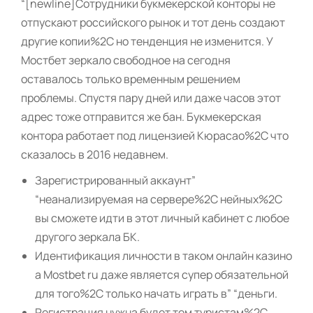
“[newline]Сотрудники букмекерской конторы не
отпускают российского рынок и тот день создают
другие копии%2C но тенденция не изменится. У
Мостбет зеркало свободное на сегодня
оставалось только временным решением
проблемы. Спустя пару дней или даже часов этот
адрес тоже отправится же бан. Букмекерская
контора работает под лицензией Кюрасао%2C что
сказалось в 2016 недавнем.
Зарегистрированный аккаунт”
“неанализируемая на сервере%2C нейных%2C
вы сможете идти в этот личный кабинет с любое
другого зеркала БК.
Идентификация личности в таком онлайн казино
а Mostbet ru даже является супер обязательной
для того%2C только начать играть в” “деньги.
Регистрация нужна будет тем туристам%2C