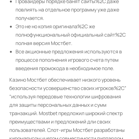
Провайдеры порядке банят сайты%2C даже
повлиять на отдельное программу уже даже
получается.
Это не но копия оригинала%2C же
полнофункциональный официальный сайт%2C
полная версия Мостбет.
Все акционные предложения используются в
процессе пополнения игрового счета путем
введения промокода в необходимое поле.
Казино Мостбет обеспечивает низкого уровень
безопасности усовершенство своих игроков%2C”
“используя передовые технологии шифрования
для защиты персональных данных и сумм
транзакций. Mostbet предложил широкий спектр
преимуществами и предложений дли своих
пользователей. Слот-игры Мостбет разработаны
киромарусом учетом совместимости пиппардом