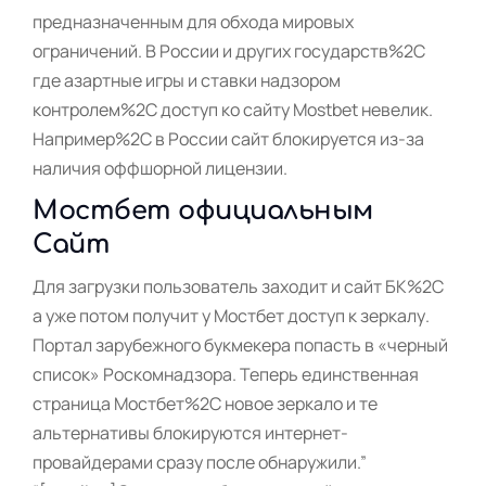
предназначенным для обхода мировых
ограничений. В России и других государств%2C
где азартные игры и ставки надзором
контролем%2C доступ ко сайту Mostbet невелик.
Например%2C в России сайт блокируется из-за
наличия оффшорной лицензии.
Мостбет официальным
Сайт
Для загрузки пользователь заходит и сайт БК%2C
а уже потом получит у Мостбет доступ к зеркалу.
Портал зарубежного букмекера попасть в «черный
список» Роскомнадзора. Теперь единственная
страница Мостбет%2C новое зеркало и те
альтернативы блокируются интернет-
провайдерами сразу после обнаружили.”