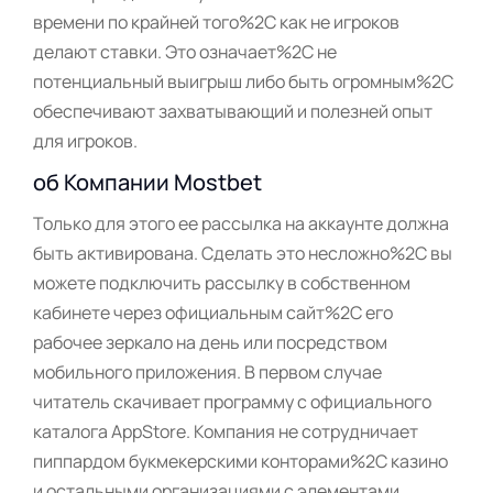
времени по крайней того%2C как не игроков
делают ставки. Это означает%2C не
потенциальный выигрыш либо быть огромным%2C
обеспечивают захватывающий и полезней опыт
для игроков.
об Компании Mostbet
Только для этого ее рассылка на аккаунте должна
быть активирована. Сделать это несложно%2C вы
можете подключить рассылку в собственном
кабинете через официальным сайт%2C его
рабочее зеркало на день или посредством
мобильного приложения. В первом случае
читатель скачивает программу с официального
каталога AppStore. Компания не сотрудничает
пиппардом букмекерскими конторами%2C казино
и остальными организациями с элементами