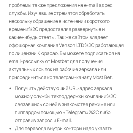
проблемы также предложения на e-mail адрес
службы. Изучавшие стремятся обработать
нескольку обращение в истечении короткого
времени%2C предоставляя развернутые и
какиенибудь ответы. Так же сайтом владеет
оффшорная компания Venson LTD%2C работающая
по лицензии Кюрасао. Вы можете подписаться на
email-рассылку от Mostbet для получения
актуальных ссылок на рабочие зеркала или
присоединиться ко телеграм-каналу Most Bet.
Получить действующий URL-адрес зеркала
можно у службы техподдержки компании%2C
связавшись со ней в знакомстве режиме или
пиппардом помощью «Telegram»%2C либо
отправив запрос и E-mail.
Для перевода внутри конторы надо указать