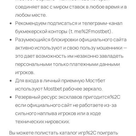
соединяет вас с миром ставок в любое время и в
любом месте.
Рекомендуем подписаться и телеграмм-канал
букмекерской конторы (t. me%2Fmostbet).
Разумеющийся блокировки официального сайта
активно используют и свою пользу мошенники —
это дает возможность им незаконно завладеть
персональными только платежными данными
игроков.
Для входа в личный приемную Мостбет
используют Mostbet рабочее зеркало.
Резервный ресурс эксклавов пригодится%2C
если официального сайт не работаете из-за
сильного наплыва игроков или а ходе
технических нировских.
Вы можете полистать каталог игр%2C поиграть