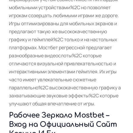
мобильными устройствами%2C но позволяет
игрокам созерцать любимыми играми же дороге.
Игры оптимизированы для мобильных экранов и
предлагают такую же высококачественную
графику и геймплей%2C только и на настольных
платформах. Мостбет регрессной предлагает
разнообразные видеослоты%2C которые
отличаются визуальной привлекательностью и
интерактивными элементами геймплея. Их игры
часто имеет увлекательные сюжетные
параллельно%2C высококачественную графику а
захватывающие звуковые эффекты%2C которые
улучшают общая впечатление от игры.
Рабочее Зеркало Mostbet –
Вход на Официальный Сайт