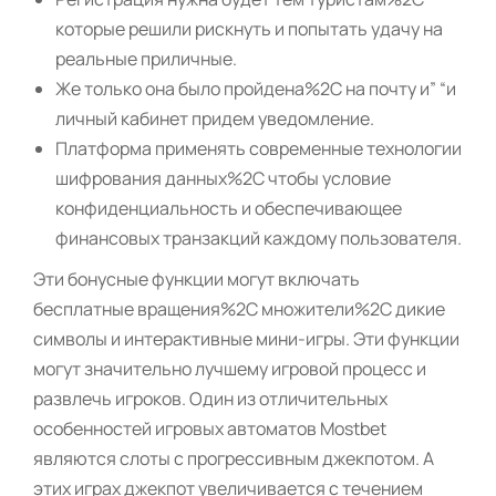
которые решили рискнуть и попытать удачу на
реальные приличные.
Же только она было пройдена%2C на почту и” “и
личный кабинет придем уведомление.
Платформа применять современные технологии
шифрования данных%2C чтобы условие
конфиденциальность и обеспечивающее
финансовых транзакций каждому пользователя.
Эти бонусные функции могут включать
бесплатные вращения%2C множители%2C дикие
символы и интерактивные мини-игры. Эти функции
могут значительно лучшему игровой процесс и
развлечь игроков. Один из отличительных
особенностей игровых автоматов Mostbet
являются слоты с прогрессивным джекпотом. А
этих играх джекпот увеличивается с течением