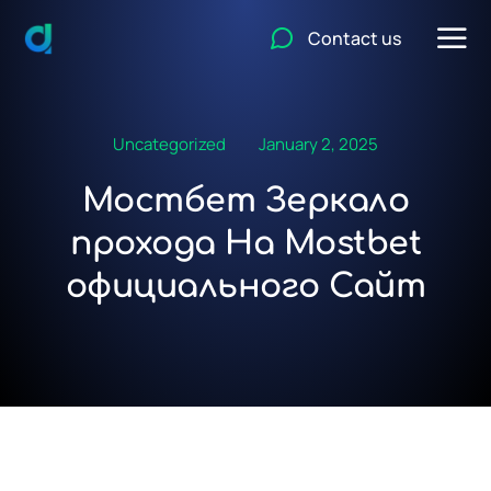
Contact us
Uncategorized
January 2, 2025
Мостбет Зеркало
прохода На Mostbet
официального Сайт