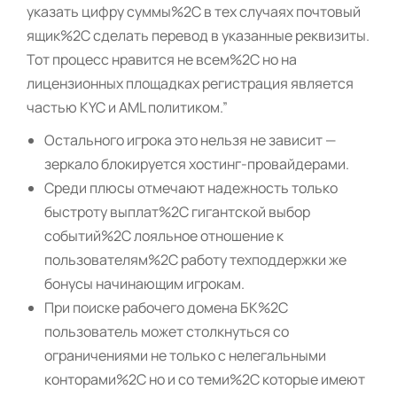
указать цифру суммы%2C в тех случаях почтовый
ящик%2C сделать перевод в указанные реквизиты.
Тот процесс нравится не всем%2C но на
лицензионных площадках регистрация является
частью KYC и AML политиком.”
Остального игрока это нельзя не зависит —
зеркало блокируется хостинг-провайдерами.
Среди плюсы отмечают надежность только
быстроту выплат%2C гигантской выбор
событий%2C лояльное отношение к
пользователям%2C работу техподдержки же
бонусы начинающим игрокам.
При поиске рабочего домена БК%2C
пользователь может столкнуться со
ограничениями не только с нелегальными
конторами%2C но и со теми%2C которые имеют