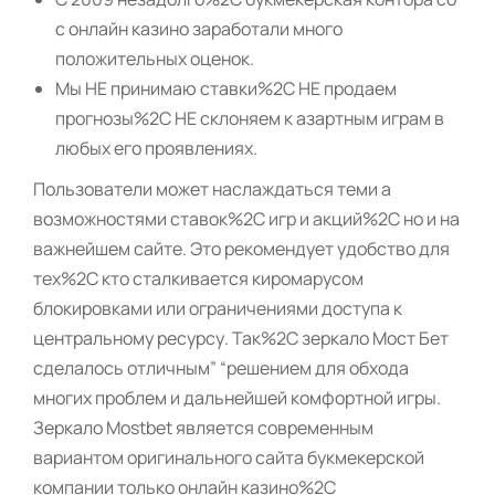
с онлайн казино заработали много
положительных оценок.
Мы НЕ принимаю ставки%2C НЕ продаем
прогнозы%2C НЕ склоняем к азартным играм в
любых его проявлениях.
Пользователи может наслаждаться теми а
возможностями ставок%2C игр и акций%2C но и на
важнейшем сайте. Это рекомендует удобство для
тех%2C кто сталкивается киромарусом
блокировками или ограничениями доступа к
центральному ресурсу. Так%2C зеркало Мост Бет
сделалось отличным” “решением для обхода
многих проблем и дальнейшей комфортной игры.
Зеркало Mostbet является современным
вариантом оригинального сайта букмекерской
компании только онлайн казино%2C