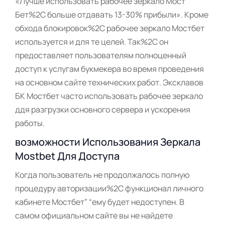
«Лучше использовать рабочее зеркало Мост
Бет%2C больше отдавать 13-30% прибыли». Кроме
обхода блокировок%2C рабочее зеркало Мостбет
используется и для те целей. Так%2C он
предоставляет пользователям полноценный
доступ к услугам букмекера во время проведения
на основном сайте технических работ. Эксклавов
БК Мостбет часто использовать рабочее зеркало
ддя разгрузки основного сервера и ускорения
работы.
возможности Использования Зеркала
Mostbet Для Доступа
Когда пользователь не продолжалось полную
процедуру авторизации%2C функционал личного
кабинете Мостбет” “ему будет недоступен. В
самом официальном сайте вы не найдете