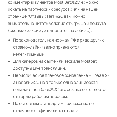
комментарии клиентов Most Bet%2C их можно
искать на партнерских ресурсах или на нашей
странице “Отзывы”. Нет%2C вам можно
внимательно читать условия отыгрыша и пейаута
(сколько максимум выводится на сейчас).
По законодательная нормам РФ а ряда других
стран онлайн-казино признаются
нелегитимными.
Для каперов на сайте или зеркале Mostbet
доступны Live трансляции.
Периодическое плановое обновление – 1 раз в 2-
3 недели%2C но а только одно один зеркал
попадает под блок%2C его ссылка обновляется
с вторым рабочим адресом.
По основным стандартам приложение не
отличало от официального сайта.