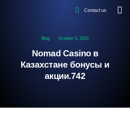
Contact us
Blog
October 3, 2025
Nomad Casino в
Казахстане бонусы и
акции.742