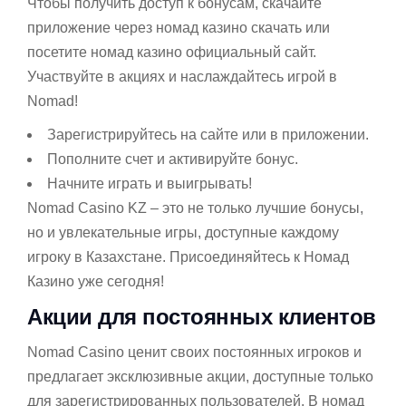
Чтобы получить доступ к бонусам, скачайте
приложение через номад казино скачать или
посетите номад казино официальный сайт.
Участвуйте в акциях и наслаждайтесь игрой в
Nomad!
Зарегистрируйтесь на сайте или в приложении.
Пополните счет и активируйте бонус.
Начните играть и выигрывать!
Nomad Casino KZ – это не только лучшие бонусы,
но и увлекательные игры, доступные каждому
игроку в Казахстане. Присоединяйтесь к Номад
Казино уже сегодня!
Акции для постоянных клиентов
Nomad Casino ценит своих постоянных игроков и
предлагает эксклюзивные акции, доступные только
для зарегистрированных пользователей. В номад