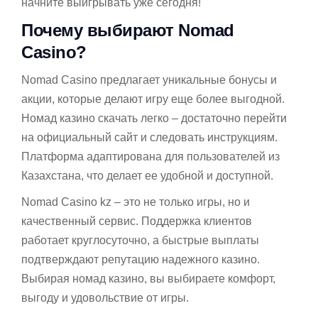
начните выигрывать уже сегодня!
Почему выбирают Nomad
Casino?
Nomad Casino предлагает уникальные бонусы и
акции, которые делают игру еще более выгодной.
Номад казино скачать легко – достаточно перейти
на официальный сайт и следовать инструкциям.
Платформа адаптирована для пользователей из
Казахстана, что делает ее удобной и доступной.
Nomad Casino kz – это не только игры, но и
качественный сервис. Поддержка клиентов
работает круглосуточно, а быстрые выплаты
подтверждают репутацию надежного казино.
Выбирая номад казино, вы выбираете комфорт,
выгоду и удовольствие от игры.