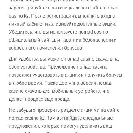
зарегистрируйтесь на официальном сайте nomad
casino kz. После регистрации выполните вход в
личный кабинет и активируйте доступные акции.
Убедитесь, что вы используете nomad casino
официальный сайт для гарантии безопасности и
корректного начисления бонусов.
Для удобства вы можете nomad casino скачать на
свое устройство. Приложение nomad казино
позволяет участвовать в акциях и получать бонусы
в любое время. Также доступна версия номад
казино скачать для мобильных устройств, что
делает процесс еще проще.
Не забудьте проверять раздел с акциями на сайте
nomad casino kz. Там вы найдете специальные
предложения, которые помогут увеличить ваш