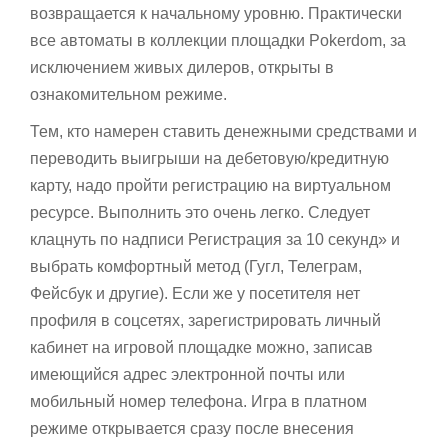
возвращается к начальному уровню. Практически
все автоматы в коллекции площадки Pokerdom, за
исключением живых дилеров, открыты в
ознакомительном режиме.
Тем, кто намерен ставить денежными средствами и
переводить выигрыши на дебетовую/кредитную
карту, надо пройти регистрацию на виртуальном
ресурсе. Выполнить это очень легко. Следует
клацнуть по надписи Регистрация за 10 секунд» и
выбрать комфортный метод (Гугл, Телеграм,
Фейсбук и другие). Если же у посетителя нет
профиля в соцсетях, зарегистрировать личный
кабинет на игровой площадке можно, записав
имеющийся адрес электронной почты или
мобильный номер телефона. Игра в платном
режиме открывается сразу после внесения