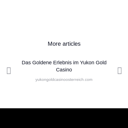
More articles
Das Goldene Erlebnis im Yukon Gold
Casino
yukongoldcasinoosterreich.com