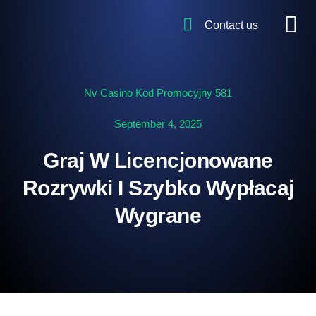
Contact us
Nv Casino Kod Promocyjny 581
September 4, 2025
Graj W Licencjonowane
Rozrywki I Szybko Wypłacaj
Wygrane