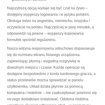
Najszybszą opcją wydaje się być czat na żywo –
dostępny wyjąwszy logowania i w języku polskim.
Obsługa mówi na angielsku, niemiecku, rosyjsku i
oczywiście na polsku. Najczęściej w parę minutek, a
odpowiedzi są pewne – wyjąwszy kopiowania
formułek spośród regulaminu.
Nasza witryna responsywna odruchowo dopasowuje
się do rozmiaru ekranu Nowego urządzenia,
zapewniając płynną i wygodną rozgrywkę w
dowolnym miejscu i czasie. Każde operacje są
dostępne bezpośrednio z konta bankowego gracza, a
status przelewów można sprawdzać w panelu
użytkownika. Układ działa płynnie za pomocą
komputera i mobilnie – nie zaakceptować powinno się
niczego dodatkowo instalować. Odsłona mobilna