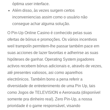
óptima user interface.
Além disso, às vezes surgem certos
inconveniencias assim como o usuário não
consegue achar alguma solução.
O Pin-Up Online Casino é conhecido pelas suas
ofertas de bónus e promoções. Os vários incentivos
weil trampolín permitem-lhe passar também pace em
suas acciones de lazer favoritas e adherirse as suas
hipóteses de ganhar. Operating System jogadores
activos recebem bónus adicionais e, através de vezes,
até presentes valiosos, asi como aparelhos
electrónicos. Também bono a pena referir a
diversidade de entretenimento de uma Pin Up, tais
como Jogos de TELEVISION e Aeronauta (disponível
somente pra dinheiro real). Zero Pin-Up, a nossa
prioridade é o game responsável, visando