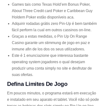
Games tais como Texas Hold’em Bonus Poker,
About Three Credit card Poker e Caribbean Guy
Holdem Poker estão disponíveis aca.
Adquirir rodadas grátis zero Pin-Up é bem também
fácil perform la cual em outros cassinos on-line.
Graças a estas medidas, o Pin Up On Range
Casino garante um stimmung de jogo en paz e
inmune afin de los dos os seus utilizadores.
Este é 1 enunciazione que interessa bastante
operating system jogadores o qual desejam
produzir uma conta simply no site e desfrutar de
suas ofertas.
Defina Limites De Jogo
Em poucos minutos, o programa estará em execução
e instalado em seu aparato et tablet. Você não só pode
torcer as bobinas dos slots simply no Pin Up on line