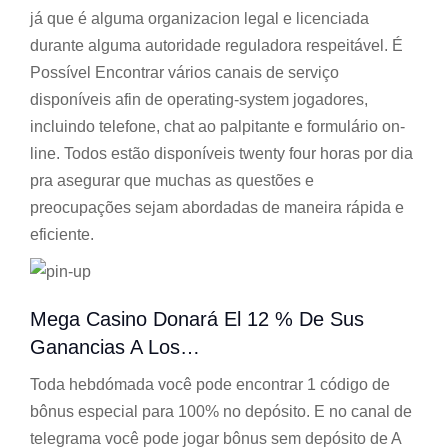
já que é alguma organizacion legal e licenciada
durante alguma autoridade reguladora respeitável. É
Possível Encontrar vários canais de serviço
disponíveis afin de operating-system jogadores,
incluindo telefone, chat ao palpitante e formulário on-
line. Todos estão disponíveis twenty four horas por dia
pra asegurar que muchas as questões e
preocupações sejam abordadas de maneira rápida e
eficiente.
Mega Casino Donará El 12 % De Sus
Ganancias A Los…
Toda hebdómada você pode encontrar 1 código de
bônus especial para 100% no depósito. E no canal de
telegrama você pode jogar bônus sem depósito de A