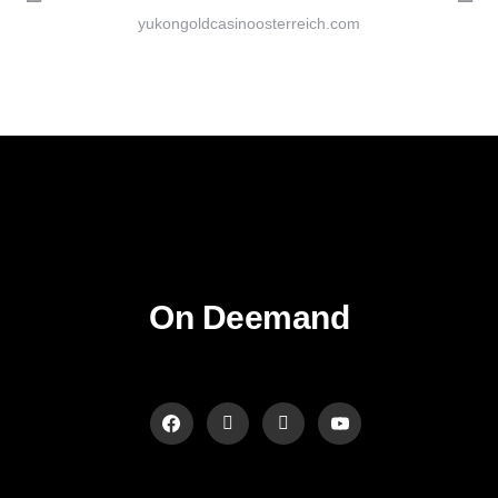
yukongoldcasinoosterreich.com
On Deemand