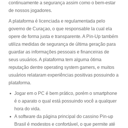
continuamente a segurança assim como o bem-estar
de nossos jogadores.
A plataforma é licenciada e regulamentada pelo
governo de Curaçao, o que responsable la cual ela
opere de forma justa e transparente. A Pin-Up também
utiliza medidas de segurança de última geração para
guardar as informações pessoais e financeiras de
seus usuários. A plataforma tem alguma ótima
reputação dentre operating system gamers, e muitos
usuários relataram experiências positivas possuindo a
plataforma.
Jogar em o PC é bem prático, porém o smartphone
é o aparato o qual está possuindo você a qualquer
hora do vida.
A software da página principal do cassino Pin-up
Brasil é modestos e confortável, o que permite até