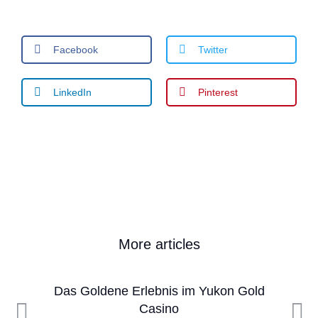
Facebook
Twitter
LinkedIn
Pinterest
More articles
Das Goldene Erlebnis im Yukon Gold
Casino