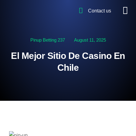
Contact us
Pinup Betting 237
August 11, 2025
El Mejor Sitio De Casino En
Chile