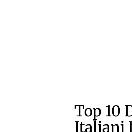
“Più Bei Periodi
Top 10 
Italiani