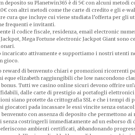
am deposito su Planetwin365 è di 5€ con alcuni metodi 
€ con altri metodi come the carte di credito e gli e-wal
e cura que incluye cui viene studiata l’offerta per gli ute
 frequenti e invitanti.
nte il codice fiscale, residenza, email electronic numer
 Jackpot, Mega Fortune electronic Jackpot Giant sono cel
onari.
incaricato attivamente e supportiamo i nostri utenti ne
 gioco.
o reward di benvenuto chiari e promozioni ricorrenti per
oni eque elizabeth raggiungibili che low nascondono cla
di bonus. Tutti we casino online sicuri devono offrire 
dabili, dalle carte di prestigio ai portafogli elettronici 
ioni siano protette da crittografia SSL e che i tempi di 
ai giocatori pada incassare le essi vincite senza ostacol
i benvenuto con assenza di deposito che permettono ai 
zi senza costringerli immediatamente ad un esborso di 
referiscono ambienti certificati, abbandonando progres