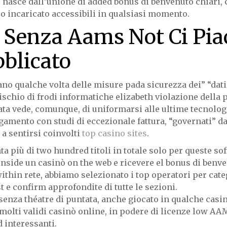
e nasce dall’unione di added bonus di benvenuto chiari, 
oco incaricato accessibili in qualsiasi momento.
 Senza Aams Not Ci Pia
bblicato
o qualche volta delle misure pada sicurezza dei” “dati 
rischio di frodi informatiche elizabeth violazione della
ta vede, comunque, di uniformarsi alle ultime tecnologie
amento con studi di eccezionale fattura, “governati” d
 a sentirsi coinvolti
top casino sites
.
nta più di two hundred titoli in totale solo per queste s
nside un casinò on the web e ricevere el bonus di benv
ithin rete, abbiamo selezionato i top operatori per cate
st e confirm approfondite di tutte le sezioni.
enza théatre di puntata, anche giocato in qualche casin
molti validi casinò online, in podere di licenze low AA
d interessanti.