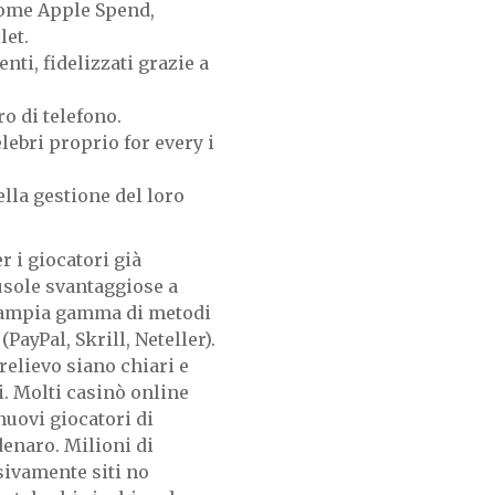
come Apple Spend,
let.
nti, fidelizzati grazie a
o di telefono.
ebri proprio for every i
lla gestione del loro
 i giocatori già
usole svantaggiose a
un’ampia gamma di metodi
(PayPal, Skrill, Neteller).
prelievo siano chiari e
i. Molti casinò online
nuovi giocatori di
denaro. Milioni di
sivamente siti no