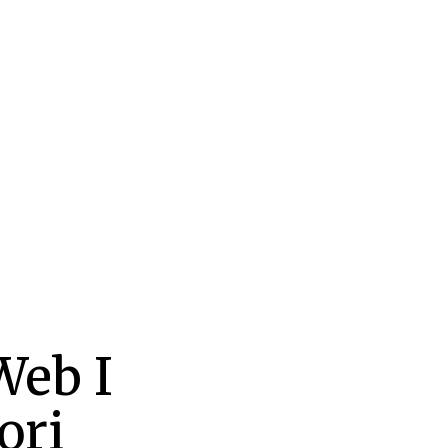
 Italiani + Bonus
Web I
ori