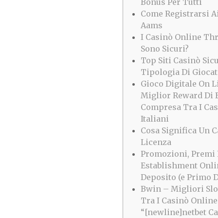
Bonus Per Tutti
Come Registrarsi Ai
Aams
I Casinò Online Thr
Sono Sicuri?
Top Siti Casinò Sic
Tipologia Di Giocat
Gioco Digitale On L
Miglior Reward Di
Compresa Tra I Ca
Italiani
Cosa Significa Un 
Licenza
Promozioni, Premi
Establishment Onli
Deposito (e Primo 
Bwin – Migliori Slo
Tra I Casinò Online
“[newline]netbet C