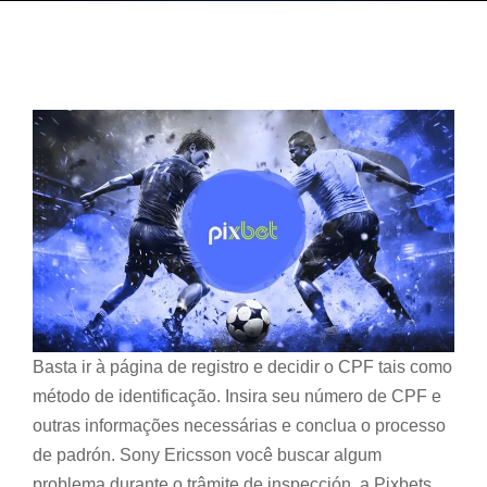
Basta ir à página de registro e decidir o CPF tais como
método de identificação. Insira seu número de CPF e
outras informações necessárias e conclua o processo
de padrón. Sony Ericsson você buscar algum
problema durante o trâmite de inspección, a Pixbets