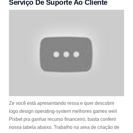
Serviço De Suporte Ao Cliente
Ze você está apresentando ressa e quer descobrir
logo design operating-system melhores games weil
Pixbet pra ganhar recurso financeiro, basta conferir
nossa tabela abaixo. Trabalho na area de criação de