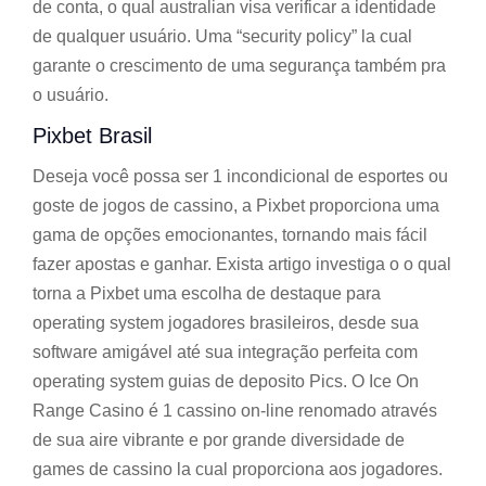
de conta, o qual australian visa verificar a identidade
de qualquer usuário. Uma “security policy” la cual
garante o crescimento de uma segurança também pra
o usuário.
Pixbet Brasil
Deseja você possa ser 1 incondicional de esportes ou
goste de jogos de cassino, a Pixbet proporciona uma
gama de opções emocionantes, tornando mais fácil
fazer apostas e ganhar. Exista artigo investiga o o qual
torna a Pixbet uma escolha de destaque para
operating system jogadores brasileiros, desde sua
software amigável até sua integração perfeita com
operating system guias de deposito Pics. O Ice On
Range Casino é 1 cassino on-line renomado através
de sua aire vibrante e por grande diversidade de
games de cassino la cual proporciona aos jogadores.