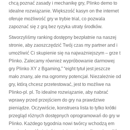
chcą poznać zasady i mechanikę gry, Plinko demo to
idealne rozwiązanie. Większość kasyn on the internet
oferuje możliwość gry w trybie trial, co pozwala
zapoznać się z grą bez ryzyka utraty środków.
Stworzyliśmy ranking dostępny bezpłatnie na naszej
stronie, aby zaoszczędzić Twój czas my partner and i
umożliwić Ci skupienie się na najważniejszym – grze t
Plinko. Zalecamy również wypróbowanie darmowej
gry Plinko XY z Bgaming,” “eight tytuł jest jeszcze
mało znany, ale ma ogromny potencjał. Niezależnie od
gry, którą chcesz przetestować, jest to możliwe na
Plinko-pl. pl. To idealne rozwiązanie, aby nabrać
wprawy przed przejściem do gry na prawdziwe
pieniądze. Oczywiście, konstruera lista to tylko krótki
przegląd różnych dostępnych oprogramowań do gry w
Plinko. Każdego tygodnia nowi twórcy wchodzą em