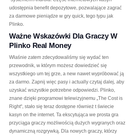
udostępnia benefit depozytowe, pozwalające zagrać
za darmowe pieniądze w gry quick, tego typu jak
Plinko.
Ważne Wskazówki Dla Graczy W
Plinko Real Money
Właśnie zatem zdecydowaliśmy się wydać ten
przewodnik, w którym możesz dowiedzieć się
wszystkiego um tej grze, a new nawet wypróbować ją
za darmo. Zapnij więc pasy i actually czytaj dalej, aby
uzyskać wszystkie potrzebne odpowiedzi. Plinko,
znane dzięki programowi telewizyjnemu „The Cost is
Right“, stało się teraz dostępne również t świecie
kasyn on the internet. Ta ekscytująca we prosta gra
przyciąga graczy możliwością dużych wygranych oraz
dynamiczną rozgrywką. Dla nowych graczy, którzy