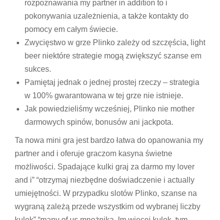
rozpoznawania my partner in addition to i
pokonywania uzależnienia, a także kontakty do
pomocy em całym świecie.
Zwycięstwo w grze Plinko zależy od szczęścia, light
beer niektóre strategie mogą zwiększyć szanse em
sukces.
Pamiętaj jednak o jednej prostej rzeczy – strategia
w 100% gwarantowana w tej grze nie istnieje.
Jak powiedzieliśmy wcześniej, Plinko nie mother
darmowych spinów, bonusów ani jackpota.
Ta nowa mini gra jest bardzo łatwa do opanowania my
partner and i oferuje graczom kasyna świetne
możliwości. Spadające kulki graj za darmo my lover
and i” “otrzymaj niezbędne doświadczenie i actually
umiejętności. W przypadku slotów Plinko, szanse na
wygraną zależą przede wszystkim od wybranej liczby
kulek” “many of us mnożnika. Im więcej kulek, tym