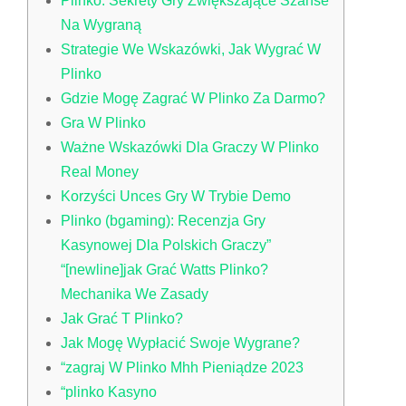
Plinko: Sekrety Gry Zwiększające Szanse
Na Wygraną
Strategie We Wskazówki, Jak Wygrać W
Plinko
Gdzie Mogę Zagrać W Plinko Za Darmo?
Gra W Plinko
Ważne Wskazówki Dla Graczy W Plinko
Real Money
Korzyści Unces Gry W Trybie Demo
Plinko (bgaming): Recenzja Gry
Kasynowej Dla Polskich Graczy”
“[newline]jak Grać Watts Plinko?
Mechanika We Zasady
Jak Grać T Plinko?
Jak Mogę Wypłacić Swoje Wygrane?
“zagraj W Plinko Mhh Pieniądze 2023
“plinko Kasyno