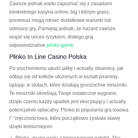
Zawsze jednak warto zapoznać się z zasadami
konkretnego kasyna online, big t którym grasz,
ponieważ mogą istnieć dodatkowe warunki lub
odmiany gry. Pamiętaj jednak, że hazard zawsze
wiąże się unces ryzykiem, dlatego graj
odpowiedzialnie
plinko game
.
Plinko In Line Casino Polska
Po uruchomieniu upuść piłkę i actually obserwuj, jak
odbija się od kołków ułożonych w kształt piramidy,
lądując w slotach, które działają grunzochse mnożniki.
Te mnożniki określają Twoje ostateczne wygrane,
dzięki czemu każdy upadek jest ekscytujący i actually
potencjalnie opłacalny. Plinko to popularna gra losowa
i” “zręcznościowa, która początkowo zyskała sławę
dzięki teleturniejom.
Plinko, znane wielu z telewizyjnego exhibit „The