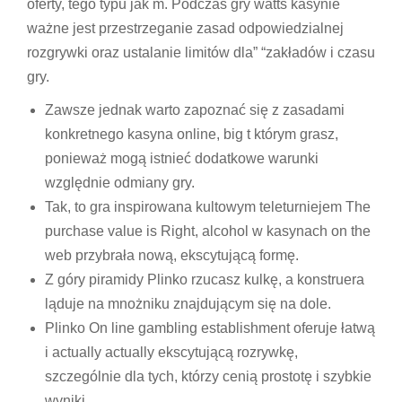
oferty, tego typu jak m. Podczas gry watts kasynie
ważne jest przestrzeganie zasad odpowiedzialnej
rozgrywki oraz ustalanie limitów dla” “zakładów i czasu
gry.
Zawsze jednak warto zapoznać się z zasadami
konkretnego kasyna online, big t którym grasz,
ponieważ mogą istnieć dodatkowe warunki
względnie odmiany gry.
Tak, to gra inspirowana kultowym teleturniejem The
purchase value is Right, alcohol w kasynach on the
web przybrała nową, ekscytującą formę.
Z góry piramidy Plinko rzucasz kulkę, a konstruera
ląduje na mnożniku znajdującym się na dole.
Plinko On line gambling establishment oferuje łatwą
i actually actually ekscytującą rozrywkę,
szczególnie dla tych, którzy cenią prostotę i szybkie
wyniki.