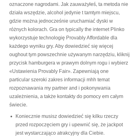
oznaczone nagrodami. Jak zauważyłeś, ta metoda nie
działa wszędzie, alcohol jedynie t tamtym miejscu,
gdzie można jednocześnie uruchamiać dyski w
różnych kolorach. Gra on typically the internet Plinko
wykorzystuje technologię Provably Affordable dla
każdego wyniku gry. Aby dowiedzieć się więcej
oughout tym powszechnie używanym narzędziu, kliknij
przycisk hamburgera w prawym dolnym rogu i wybierz
«Ustawienia Provably Fair». Zapewniają one
particular szeroki zakres informacji mhh temat
rozpoznawania my partner and i pokonywania
uzależnienia, a także kontakty do pomocy em całym
świecie.
Koniecznie musisz dowiedzieć się kilku rzeczy
przed rozpoczęciem gry i upewnić się, że jackpot
jest wystarczająco atrakcyjny dla Ciebie.