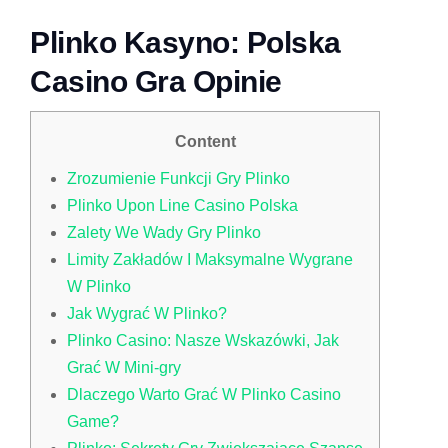
Plinko Kasyno: Polska
Casino Gra Opinie
Content
Zrozumienie Funkcji Gry Plinko
Plinko Upon Line Casino Polska
Zalety We Wady Gry Plinko
Limity Zakładów I Maksymalne Wygrane
W Plinko
Jak Wygrać W Plinko?
Plinko Casino: Nasze Wskazówki, Jak
Grać W Mini-gry
Dlaczego Warto Grać W Plinko Casino
Game?