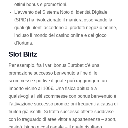
ottimi bonus e promozioni.
L’avvento del Sistema Noto di Identità Digitale
(SPID) ha rivoluzionato il maniera osservando la i
quali gli utenti accedono ai prodotti negozio online,
incluso il mondo dei casinò online e del gioco
d’fortuna.
Slot Blitz
Per esempio, fra i vari bonus Eurobet c’è una
promozione successo benvenuto a fine di le
scommesse sportive il quale può raggiungere un
importo vicino ai 100€. Una fisica abituale a
qualsivoglia i siti scommesse con bonus benvenuto è
l’attivazione successo promozioni frequenti a causa di
fruitori già iscritti. Si tratta successo offerte suddivise
con lo traguardo di aree vittoria appartenenza – sport,
casinò, bingo e così canale – il quale risultano