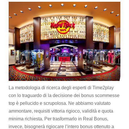
La metodologia di ricerca degli esperti di Time2play
con lo traguardo di la decisione dei bonus scommesse
top è pellucido e scrupolosa. Ne abbiamo valutato
ammontare, requisiti vittoria rigioco, validità e quota
minima richiesta. Per trasformarlo in Real Bonus,
invece, bisognerà rigiocare l’intero bonus ottenuto a