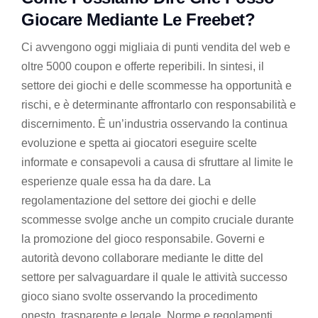
Giocare Mediante Le Freebet?
Ci avvengono oggi migliaia di punti vendita del web e
oltre 5000 coupon e offerte reperibili. In sintesi, il
settore dei giochi e delle scommesse ha opportunità e
rischi, e è determinante affrontarlo con responsabilità e
discernimento. È un’industria osservando la continua
evoluzione e spetta ai giocatori eseguire scelte
informate e consapevoli a causa di sfruttare al limite le
esperienze quale essa ha da dare. La
regolamentazione del settore dei giochi e delle
scommesse svolge anche un compito cruciale durante
la promozione del gioco responsabile. Governi e
autorità devono collaborare mediante le ditte del
settore per salvaguardare il quale le attività successo
gioco siano svolte osservando la procedimento
onesto, trasparente e legale. Norme e regolamenti