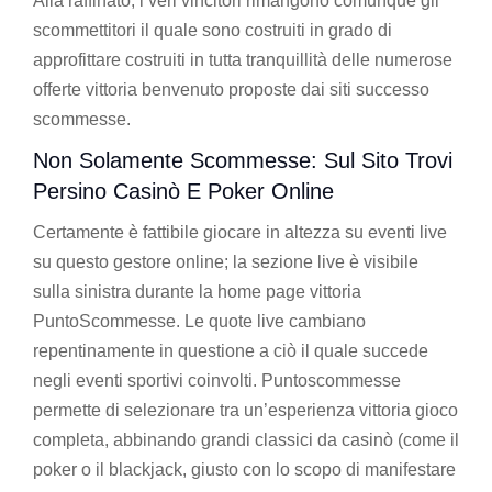
Alla raffinato, i veri vincitori rimangono comunque gli
scommettitori il quale sono costruiti in grado di
approfittare costruiti in tutta tranquillità delle numerose
offerte vittoria benvenuto proposte dai siti successo
scommesse.
Non Solamente Scommesse: Sul Sito Trovi
Persino Casinò E Poker Online
Certamente è fattibile giocare in altezza su eventi live
su questo gestore online; la sezione live è visibile
sulla sinistra durante la home page vittoria
PuntoScommesse. Le quote live cambiano
repentinamente in questione a ciò il quale succede
negli eventi sportivi coinvolti. Puntoscommesse
permette di selezionare tra un’esperienza vittoria gioco
completa, abbinando grandi classici da casinò (come il
poker o il blackjack, giusto con lo scopo di manifestare