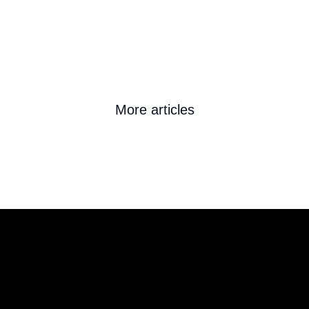
More articles