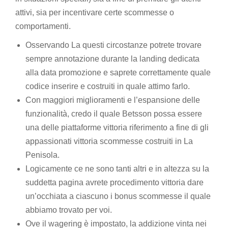
attivi, sia per incentivare certe scommesse o
comportamenti.
Osservando La questi circostanze potrete trovare
sempre annotazione durante la landing dedicata
alla data promozione e saprete correttamente quale
codice inserire e costruiti in quale attimo farlo.
Con maggiori miglioramenti e l’espansione delle
funzionalità, credo il quale Betsson possa essere
una delle piattaforme vittoria riferimento a fine di gli
appassionati vittoria scommesse costruiti in La
Penisola.
Logicamente ce ne sono tanti altri e in altezza su la
suddetta pagina avrete procedimento vittoria dare
un’occhiata a ciascuno i bonus scommesse il quale
abbiamo trovato per voi.
Ove il wagering è impostato, la addizione vinta nei