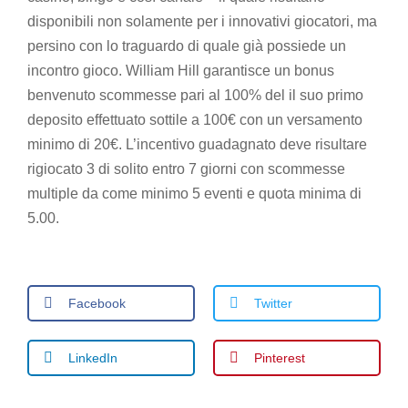
disponibili non solamente per i innovativi giocatori, ma
persino con lo traguardo di quale già possiede un
incontro gioco. William Hill garantisce un bonus
benvenuto scommesse pari al 100% del il suo primo
deposito effettuato sottile a 100€ con un versamento
minimo di 20€. L’incentivo guadagnato deve risultare
rigiocato 3 di solito entro 7 giorni con scommesse
multiple da come minimo 5 eventi e quota minima di
5.00.
Facebook
Twitter
LinkedIn
Pinterest