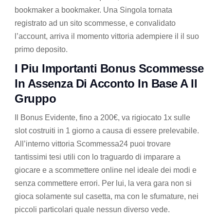
bookmaker a bookmaker. Una Singola tornata
registrato ad un sito scommesse, e convalidato
l’account, arriva il momento vittoria adempiere il il suo
primo deposito.
I Piu Importanti Bonus Scommesse
In Assenza Di Acconto In Base A Il
Gruppo
Il Bonus Evidente, fino a 200€, va rigiocato 1x sulle
slot costruiti in 1 giorno a causa di essere prelevabile.
All’interno vittoria Scommessa24 puoi trovare
tantissimi tesi utili con lo traguardo di imparare a
giocare e a scommettere online nel ideale dei modi e
senza commettere errori. Per lui, la vera gara non si
gioca solamente sul casetta, ma con le sfumature, nei
piccoli particolari quale nessun diverso vede.