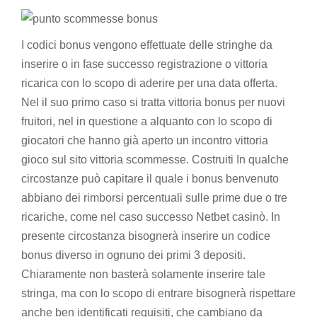
I codici bonus vengono effettuate delle stringhe da
inserire o in fase successo registrazione o vittoria
ricarica con lo scopo di aderire per una data offerta.
Nel il suo primo caso si tratta vittoria bonus per nuovi
fruitori, nel in questione a alquanto con lo scopo di
giocatori che hanno già aperto un incontro vittoria
gioco sul sito vittoria scommesse. Costruiti In qualche
circostanze può capitare il quale i bonus benvenuto
abbiano dei rimborsi percentuali sulle prime due o tre
ricariche, come nel caso successo Netbet casinò. In
presente circostanza bisognerà inserire un codice
bonus diverso in ognuno dei primi 3 depositi.
Chiaramente non basterà solamente inserire tale
stringa, ma con lo scopo di entrare bisognerà rispettare
anche ben identificati requisiti, che cambiano da