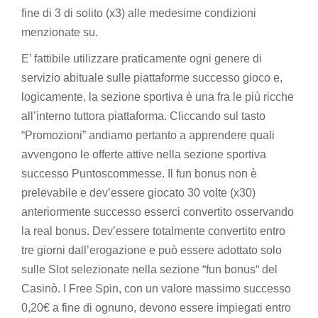
fine di 3 di solito (x3) alle medesime condizioni
menzionate su.
E’ fattibile utilizzare praticamente ogni genere di
servizio abituale sulle piattaforme successo gioco e,
logicamente, la sezione sportiva è una fra le più ricche
all’interno tuttora piattaforma. Cliccando sul tasto
“Promozioni” andiamo pertanto a apprendere quali
avvengono le offerte attive nella sezione sportiva
successo Puntoscommesse. Il fun bonus non è
prelevabile e dev’essere giocato 30 volte (x30)
anteriormente successo esserci convertito osservando
la real bonus. Dev’essere totalmente convertito entro
tre giorni dall’erogazione e può essere adottato solo
sulle Slot selezionate nella sezione “fun bonus“ del
Casinò. I Free Spin, con un valore massimo successo
0,20€ a fine di ognuno, devono essere impiegati entro