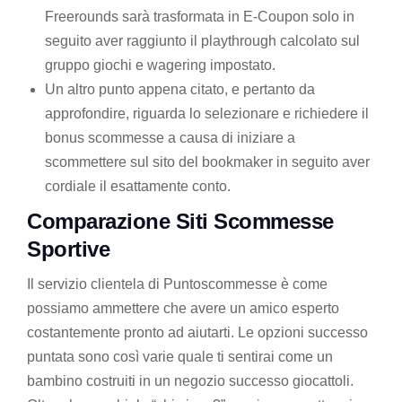
Freerounds sarà trasformata in E-Coupon solo in
seguito aver raggiunto il playthrough calcolato sul
gruppo giochi e wagering impostato.
Un altro punto appena citato, e pertanto da
approfondire, riguarda lo selezionare e richiedere il
bonus scommesse a causa di iniziare a
scommettere sul sito del bookmaker in seguito aver
cordiale il esattamente conto.
Comparazione Siti Scommesse
Sportive
Il servizio clientela di Puntoscommesse è come
possiamo ammettere che avere un amico esperto
costantemente pronto ad aiutarti. Le opzioni successo
puntata sono così varie quale ti sentirai come un
bambino costruiti in un negozio successo giocattoli.