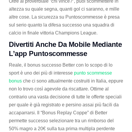
Oltre al proverbiale “chi vince?”, puoi scommettere in
altezza su quale segna, quanti gol ci saranno, e mille
altre cose. La sicurezza su Puntoscommesse è presa
sul serio quanto la difesa successo una squadra di
calcio in finale vittoria Champions League.
Divertiti Anche Da Mobile Mediante
L’app Puntoscommesse
Reale, il bonus successo Better con lo scopo di lo
sport è uno dei più di interesse
punto scommesse
bonus
che ci sono attualmente costruiti in Italia, eppure
non lo trovo così agevole da riscattare. Ottime al
contrario una vasta decisione di tutte le offerte speciali
per quale è già registrato e persino assai più facili da
accaparrarsi. Il “Bonus Replay Coppe” di Better
permette successo selezionare tra un rimborso del
50% magro a 20€ sulla tua prima multipla perdente